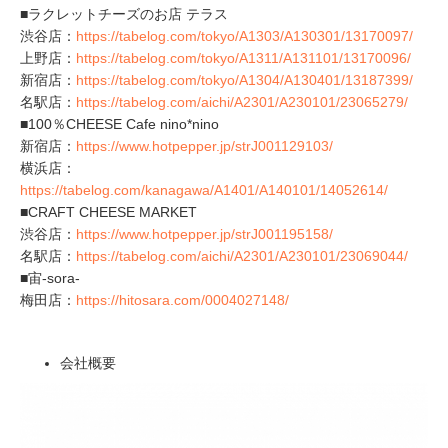
■ラクレットチーズのお店 テラス
渋谷店：
https://tabelog.com/tokyo/A1303/A130301/13170097/
上野店：
https://tabelog.com/tokyo/A1311/A131101/13170096/
新宿店：
https://tabelog.com/tokyo/A1304/A130401/13187399/
名駅店：
https://tabelog.com/aichi/A2301/A230101/23065279/
■100％CHEESE Cafe nino*nino
新宿店：
https://www.hotpepper.jp/strJ001129103/
横浜店：
https://tabelog.com/kanagawa/A1401/A140101/14052614/
■CRAFT CHEESE MARKET
渋谷店：
https://www.hotpepper.jp/strJ001195158/
名駅店：
https://tabelog.com/aichi/A2301/A230101/23069044/
■宙-sora-
梅田店：
https://hitosara.com/0004027148/
会社概要