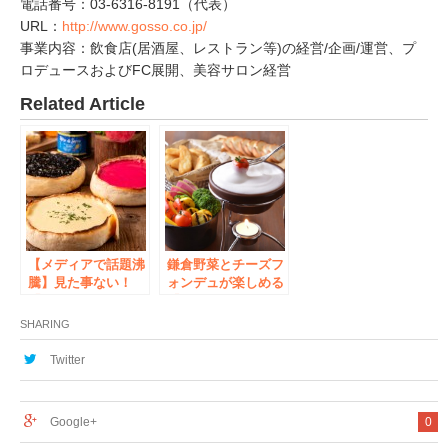
電話番号：03-6316-8191（代表）
URL：
http://www.gosso.co.jp/
事業内容：飲食店(居酒屋、レストラン等)の経営/企画/運営、プ
ロデュースおよびFC展開、美容サロン経営
Related Article
【メディアで話題沸
鎌倉野菜とチーズフ
騰】見た事ない！
ォンデュが楽しめる
「カラフルなシカゴ
『ガーデンファー
ピザ」が降臨！2019
ム』全店で4月1日か
SHARING
年の”動画映え”はこ
ら花畑牧場チーズを
れで決まり！？
使用した「天使
Twitter
の”ふわとろ”チーズ
フォンデュ」の提供
を開始
Google+
0