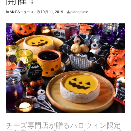
1
AKIBAニュース
10月 11, 2019
planopiloto
0
月
2
,
2
0
1
9
チーズ専門店が贈るハロウィン限定