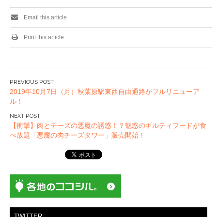
Email this article
Print this article
投
2019年10月7日（月）秋葉原駅東西自由通路がフルリニューア
稿
ル！
ナ
ビ
【衝撃】肉とチーズの悪魔の誘惑！？魅惑のギルティフードが食
ゲ
べ放題「悪魔の肉チーズタワー」販売開始！
ー
シ
ョ
ン
TWITTER