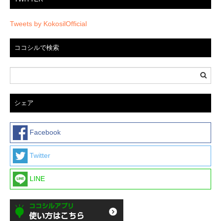
Tweets by KokosilOfficial
ココシルで検索
シェア
Facebook
Twitter
LINE