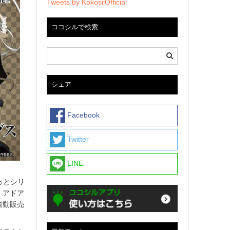
Tweets by KokosilOfficial
ココシルで検索
シェア
Facebook
Twitter
LINE
っとシリ
。アドア
自動販売