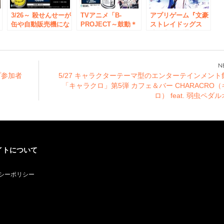
ートできゅんきゅん
ルチャームがセット
マジきゅん！
3/26～ 殺せんせーが
に！
TVアニメ「B-
アプリゲーム『文豪
缶や自動販売機にな
PROJECT～鼓動＊
ストレイドッグス
っちゃった？！TV
アンビシャス～」の
迷ヰ犬怪奇譚』1周
の
アニメ「暗殺教室」
【JOY CAN
年を記念したフェア
の【JOY CAN
PREMIUM】と【エ
がアニメイト一部店
描
PREMIUM】と【エ
コトートバッグ】の
舗にて開催決定！
を
コトートバッグ】が
発売が決定！ 全面
ゲーム内イラストを
プ参加者
5/27 キャラクターテーマ型のエンターテインメン
ル
発売決定！
ラッピングされた
使用した特典や新商
「キャラクロ」第5弾 カフェ＆バー CHARACRO
ャ
JOY CAN専用自動
品が登場
ロ） feat. 弱虫ペダ
販売機も登場です！
イトについて
シーポリシー