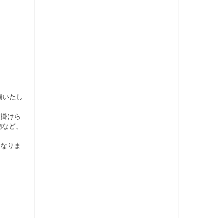
場いたし
も掛けら
物など、
となりま