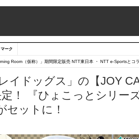
クマーク
：アカウントサービス移行のお知らせ
ing Room（仮称）」期間限定販売 NTT東日本 ・ NTT e-Sports
せていただきたい！」
レイドッグス」の【JOY CA
売決定！ 『ひょこっとシリー
がセットに！