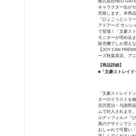
株式会社NEO G
キャラクター缶がセッ
売致します。本商
『ひょこっとシリ
アドアーズ サンシャ
で登場！「文豪ス
モニターが埋め込
販売機でしか買え
【JOY CAN P
ーズ秋葉原店、ア
【商品詳細】
■
「文豪ストレイドッグ
「文豪ストレイドッグ
ターのイラストを施
宮沢賢治・与謝野
ムで封入されます。
ルディフォルメ『
風のデザインでと
おしゃれで可愛い
楽しんでください