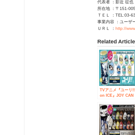
代表者 ：影近 征
所在地 ：〒151-0
ＴＥＬ ：TEL:03-63
事業内容 ：ユーザ
ＵＲＬ ：
http://ww
Related Articl
TVアニメ『ユーリ!!
on ICE』JOY CAN
PREMIUMの発売が
決定！ 描き起こし
の【ひょこっと】
クリルチャームが
ットに！ ２人で一
つのタマゴに入っ
【ひょこっと】に