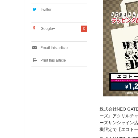
2
0
Twitter
1
6
Google+
0
Email this article
Print this article
株式会社NEO G
ーズ』アクリルチャー
ーズサンシャイン店
機限定で【エコト