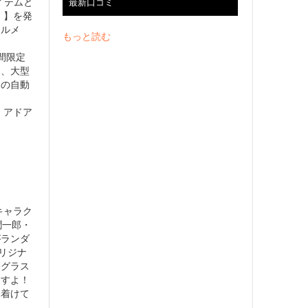
イテムと
最新口コミ
）】を発
ォルメ
もっと読む
期間限定
は、大型
この自動
、アドア
キャラク
潤一郎・
がランダ
リジナ
ドグラス
ますよ！
に着けて