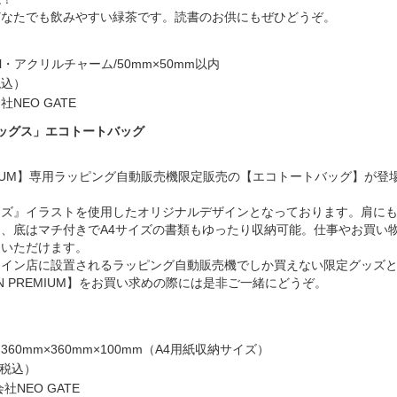
どなたでも飲みやすい緑茶です。読書のお供にもぜひどうぞ。
l・アクリルチャーム/50mm×50mm以内
税込）
NEO GATE
ッグス」エコトートバッグ
REMIUM】専用ラッピング自動販売機限定販売の【エコトートバッグ】が登
ーズ』イラストを使用したオリジナルデザインとなっております。肩に
、底はマチ付きでA4サイズの書類もゆったり収納可能。仕事やお買い
用いただけます。
ャイン店に設置されるラッピング自動販売機でしか買えない限定グッズ
AN PREMIUM】をお買い求めの際には是非ご一緒にどうぞ。
60mm×360mm×100mm（A4用紙収納サイズ）
（税込）
NEO GATE