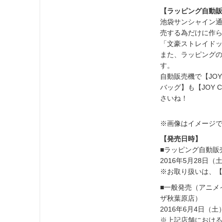
【ラッピング自動
池袋サンシャイン通り
売する為だけに作
「文豪ストレイド
また、ラッピング
す。
自動販売機で【JOY
バッグ】も【JOY 
さいね！
※画像はイメージ
【発売日時】
■ラッピング自動販
2016年5月28日（
※お取り扱いは、【J
■一般発売（アニ
ザ秋葉原店）
2016年6月4日（
※上記店舗におけ