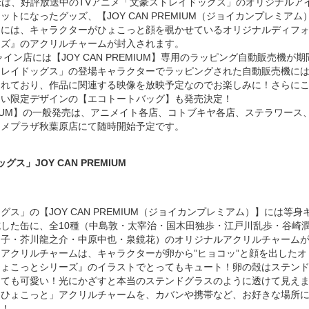
ATEは、好評放送中のTVアニメ「文豪ストレイドッグス」のオリジナルア
トになったグッズ、【JOY CAN PREMIUM（ジョイカンプレミアム
品には、キャラクターがひょこっと顔を覗かせているオリジナルディフ
ーズ』のアクリルチャームが封入されます。
イン店には【JOY CAN PREMIUM】専用のラッピング自動販売機が
トレイドッグス」の登場キャラクターでラッピングされた自動販売機に
まれており、作品に関連する映像を放映予定なのでお楽しみに！さらに
ない限定デザインの【エコトートバッグ】も発売決定！
REMIUM】の一般発売は、アニメイト各店、コトブキヤ各店、ステラワース
ニメプラザ秋葉原店にて随時開始予定です。
ス」JOY CAN PREMIUM
ス」の【JOY CAN PREMIUM（ジョイカンプレミアム）】には等身
した缶に、全10種（中島敦・太宰治・国木田独歩・江戸川乱歩・谷崎
晶子・芥川龍之介・中原中也・泉鏡花）のオリジナルアクリルチャーム
アクリルチャームは、キャラクターが卵から”ヒョコッ”と顔を出したオ
ひょこっとシリーズ』のイラストでとってもキュート！卵の殻はステン
っても可愛い！光にかざすと本当のステンドグラスのように透けて見え
「ひょこっと」アクリルチャームを、カバンや携帯など、お好きな場所
ね！