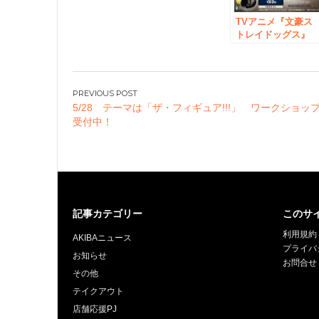
ご注目！
TVアニメ『文豪ス
トレイドッグス』
JOY CAN
PREMIUM 第２弾
発売が決定！ 第２
弾である今回は、
投
き起こしイラスト
5/28 テーマは「ザ・フィギュア!!!」 ワークショッ
稿
使用した【セリホ
受付中！
ダー】アクリルチ
ナ
ームがセットに！
ビ
ゲ
ー
シ
記事カテゴリー
このサ
ョ
利用規約
ン
AKIBAニュース
プライバ
お知らせ
お問合せ
その他
テイクアウト
店舗応援PJ