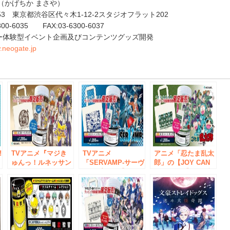
也（かげちか まさや）
053 東京都渋谷区代々木1-12-2スタジオフラット202
00-6035 FAX:03-6300-6037
ー体験型イベント企画及びコンテンツグッズ開発
w.neogate.jp
e
!
TVアニメ『マジき
TVアニメ
アニメ「忍たま乱太
ゅんっ！ルネッサン
「SERVAMP-サーヴ
郎」の【JOY CAN
ス』JOY CAN
ァンプ-」の【JOY
PREMIUM】が発売
PREMIUMの発売決
CAN PREMIUM】が
決定！ 乱太郎たち
ア
定！ 缶飲料とセッ
発売決定！ カラフ
が卵から”ヒョコ
セ
トになる、ステンド
ルな卵からクロや真
ッ”と飛び出た『ひ
グラス風【ひょこっ
昼が“ヒョコッ”と飛
ょこっとシリーズ』
た
と】アクリルチャー
び出た 『ひょこっ
の アクリルチャー
も
ムは とってもキュ
とシリーズ』アクリ
ムがセットに！