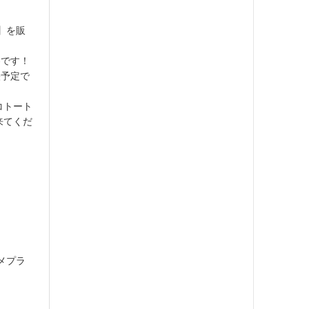
M】を販
巻です！
映予定で
コトート
来てくだ
メプラ