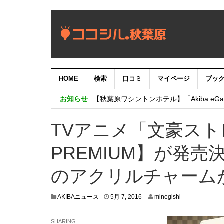
HOME
検索
口コミ
マイページ
ブッ
【重要：9月5日（火）22時】ココシル
お知らせ
【秋葉原ワシントンホテル】「Akiba eGam
「いま、困っている店舗の皆様を応援さ
TVアニメ「文豪スト
PREMIUM】が発
のアクリルチャーム
5
AKIBAニュース
5月 7, 2016
minegishi
月
2
SHARING
,