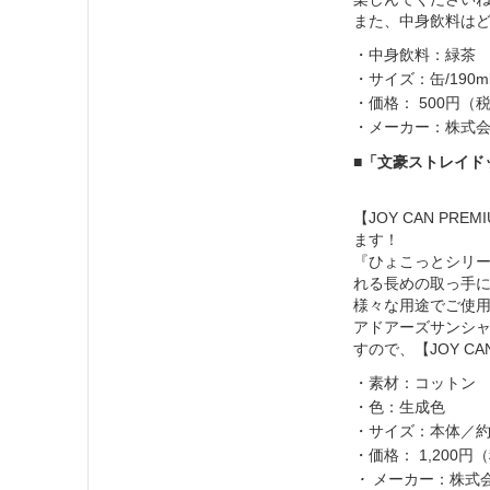
また、中身飲料は
・中身飲料：緑茶
・サイズ：缶/190m
・価格： 500円（
・メーカー：株式会社
■「文豪ストレイド
【JOY CAN P
ます！
『ひょこっとシリ
れる長めの取っ手に
様々な用途でご使
アドアーズサンシ
すので、【JOY C
・素材：コットン
・色：生成色
・サイズ：本体／約3
・価格： 1,200円
・
メーカー：株式会社