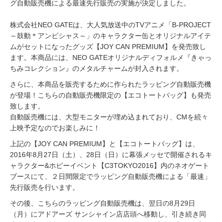
グ自動販売機による最速先行販売の実施が決定しました。
株式会社NEO GATEは、大人気放送中のTVアニメ「B-PROJECT
～鼓動＊アンビシャス～」のキャラクター缶とオリジナルアイテ
ムがセットになったグッズ【JOY CAN PREMIUM】を発売致し
ます。本商品には、NEO GATEオリジナルディフォルメ『きゃっ
ちみコレクション』のメタルチャームが封入されます。
さらに、本商品を販売するために作られたラッピング自動販売機
が登場！こちらの自動販売機限定の【エコトートバッグ】も発売
致します。
自動販売機には、大型モニターが埋め込まれており、CMを続々
上映予定なのでお楽しみに！
上記の【JOY CAN PREMIUM】と【エコトートバッグ】は、
2016年8月27日（土）、28日（日）に幕張メッセで開催されるキ
ャラクター&ホビーイベント【C3TOKYO2016】内のネオゲート
ブースにて、２日間限定でラッピング自動販売機による「最速」
先行販売を行います。
その後、こちらのラッピング自動販売機は、翌日の8月29日
（月）にアドアーズ サンシャイン店店頭へ移動し、引き続き同