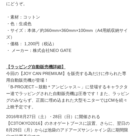
にどうぞ。
・素材：コットン
・色：生成色
・サイズ：本体／約360mm×360mm×100mm（A4用紙収納サイ
ズ）
・価格： 1,200円（税込）
・ メーカー：株式会社NEO GATE
【ラッピング自動販売機詳細】
今回の【JOY CAN PREMIUM】を販売する為だけに作られた専
用自動販売機が登場！
「B-PROJECT～鼓動＊アンビシャス～」に登場するキャラクタ
ー達でラッピングされた自動販売機は圧巻です！また、ラッピン
グのみならず、正面に埋め込まれた大型モニターではCMを続々
上映予定です。
2016年8月27日（土）・28日（日）に開催される
【C3TOKYO2016】のネオゲートブースに設置、さらに、翌日の
8月29日（月）からは池袋のアドアーズサンシャイン店に期間限