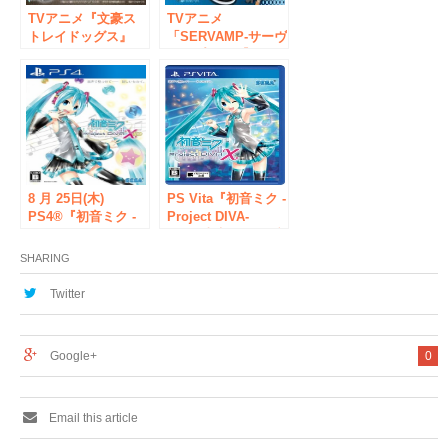
アクリルチャームが
セットに！
TVアニメ『文豪ス
TVアニメ
トレイドッグス』
「SERVAMP-サーヴ
JOY CAN
ァンプ-」の【JOY
PREMIUM 第２弾の
CAN PREMIUM】が
発売が決定！ 第２
発売決定！ カラフ
弾である今回は、描
ルな卵からクロや真
き起こしイラストを
昼が“ヒョコッ”と飛
使用した【セリホル
び出た 『ひょこっ
ダー】アクリルチャ
とシリーズ』アクリ
ームがセットに！
ルチャームがセット
8 月 25日(木)
に！
PS Vita『初音ミク -
PS4®『初音ミク -
Project DIVA-
Project DIVA- X
X』 東京・クラブ
HD』クラブ セガ 秋
セガ秋葉原新館にて
SHARING
葉原 新館と日本橋
「発売記念抽選会」
総合案内所にて「発
を開催！
Twitter
売記念抽選会」を開
催！
Google+
0
Email this article