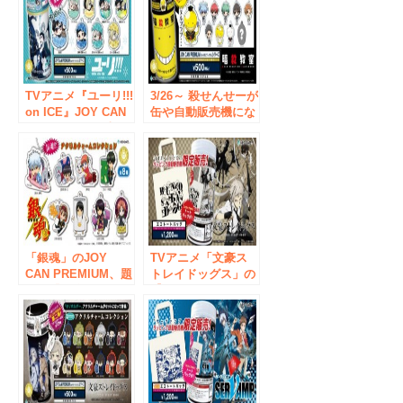
TVアニメ『ユーリ!!!
3/26～ 殺せんせーが
on ICE』JOY CAN
缶や自動販売機にな
PREMIUMの発売が
っちゃった？！TV
決定！ 描き起こし
アニメ「暗殺教室」
の【ひょこっと】ア
の【JOY CAN
クリルチャームがセ
PREMIUM】と【エ
ットに！ ２人で一
コトートバッグ】が
つのタマゴに入った
発売決定！
【ひょこっと】にも
ご注目！
「銀魂」のJOY
TVアニメ「文豪ス
CAN PREMIUM、題
トレイドッグス」の
して『缶魂』！？の
【JOY CAN
発売が決定！ まる
PREMIUM】が発売
で『ジャスタウェ
決定！ 『ひょこっ
イ』なドリンク缶
とシリーズ』のアク
と、 銀さん達が缶
リルチャームがセッ
とコラボした公式描
トに！
き下ろしイラストの