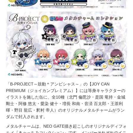
「B-PROJECT～鼓動＊アンビシャス～」の【JOY CAN
PREMIUM（ジョイカンプレミアム）】には等身キャラクターの
イラストを施した缶に、全10種（北門 倫毘沙・是国 竜持・金城
剛士・阿修 悠太・愛染 健十・増長 和南・音済 百太郎・王茶利
暉・野目 龍広・釈村 帝人）のオリジナルメタルチャームがラン
ダムで封入されます。
メタルチャームは、NEO GATE描き起こしのオリジナルディフォ
ルメ『きゃっちみコレクション』です。メンバーそれぞれのイニ