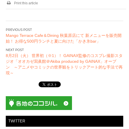
Print this article
投
Mango Terrace Cafe＆Dining 秋葉原店にて 新メニューを販売開
稿
始！ お得な500円ランチと夏に向けた「かき氷bar」
ナ
ビ
8月2日（火） 世界初（※1）！ GAINAX監修のコスプレ撮影スタ
ゲ
ジオ「オオカゼ寫眞館＠Akiba produced by GAINAX」オープ
ー
ン ～アニメやコミックの世界観をトリックアート的な手法で再
現～
シ
ョ
ン
TWITTER