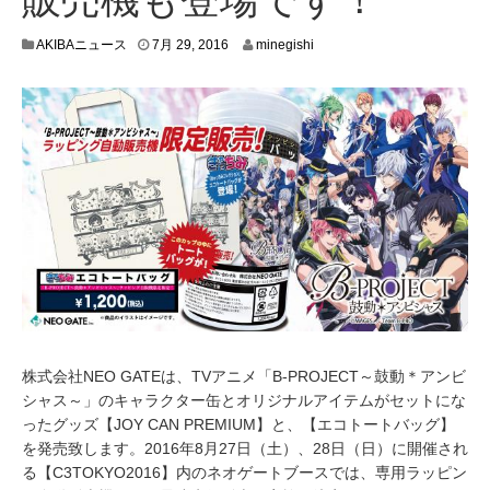
7
AKIBAニュース
7月 29, 2016
minegishi
月
2
6
,
2
0
1
6
株式会社NEO GATEは、TVアニメ「B-PROJECT～鼓動＊アンビ
シャス～」のキャラクター缶とオリジナルアイテムがセットにな
ったグッズ【JOY CAN PREMIUM】と、【エコトートバッグ】
を発売致します。2016年8月27日（土）、28日（日）に開催され
る【C3TOKYO2016】内のネオゲートブースでは、専用ラッピン