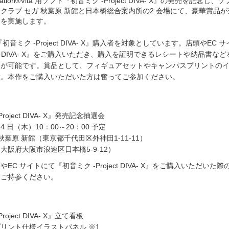
ation®Vita 用ソフト『初音ミク -Project DIVA- X』の発売を記念し、
木)、クラブ セガ 秋葉原 新館と日本橋総合案内所の2 会場にて、豪華賞品
」を実施します。
a『初音ミク -Project DIVA- X』購入者を対象としています。店頭やEC 
ject DIVA- X』をご購入いただき、購入を証明できるレシートや納品書な
加が可能です。賞品として、フィギュアセットやキャンパスプリントの
意。本作をご購入いただいた方は奮ってご参加ください。
oject DIVA- X』発売記念抽選会
24 日（木）10：00～20：00 予定
秋葉原 新館（東京都千代田区外神田1-11-11）
大阪府大阪市浪速区日本橋5-9-12）
C サイトにて『初音ミク -Project DIVA- X』をご購入いただいた
をご持参ください。
oject DIVA- X』立て看板
リント仕様イラストパネル ※1