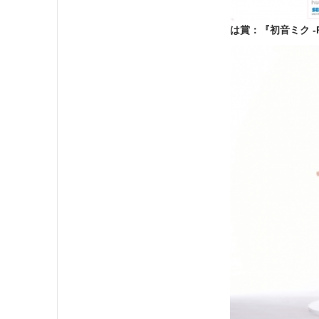
は賞：『初音ミク -Pr