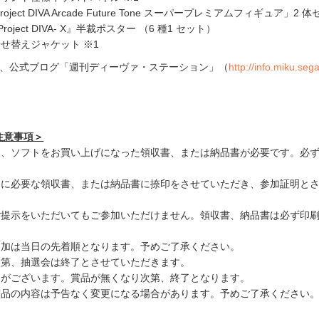
ject DIVA Arcade Future Tone スーパープレミアムフィギュア」2 
oject DIVA- X』半裁ポスター （6 種1 セット）
せ替えジャケット ※1
日、公式ブログ「週刊ディーヴァ・ステーション」（
http://info.miku.sega
注意事項＞
は、ソフトをお買い上げになった領収書、または納品書が必要です。必
加に必要な領収書、または納品書に捺印をさせていただき、参加証明と
ご提示をいただいてもご参加いただけません。領収書、納品書は必ず印
参加は当日の先着順となります。予めご了承ください。
次第、抽選会は終了とさせていただきます。
りがございます。賞品が無くなり次第、終了となります。
賞品の内容は予告なく変更になる場合があります。予めご了承ください