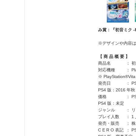
み賞：『初音ミク -Pr
※デザインや内容
【 商 品 概 要 】
商品名 ： 初音ミク -
対応機種 ： PlayStat
※ PlayStatio
発売日 ： PS Vit
PS4 版：2016 年秋
価格 ： PS Vi
PS4 版：未定
ジャンル ： リ
プレイ人数 ： 1 
発売・販売 ： 
C E R O 表記 ： 