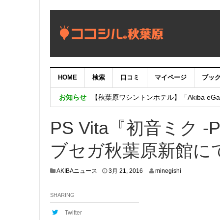
HOME
検索
口コミ
マイページ
ブッ
【重要：9月5日（火）22時】ココシル
お知らせ
【秋葉原ワシントンホテル】「Akiba eGam
「いま、困っている店舗の皆様を応援さ
PS Vita『初音ミク -P
ブセガ秋葉原新館に
3
AKIBAニュース
3月 21, 2016
minegishi
月
1
SHARING
7
,
2
Twitter