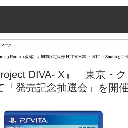
クマーク
：アカウントサービス移行のお知らせ
ing Room（仮称）」期間限定販売 NTT東日本 ・ NTT e-Sports
せていただきたい！」
roject DIVA- X』 東京・
て「発売記念抽選会」を開