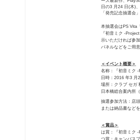
ーズ最新作、PlaySt
日の3 月24 日(
「発売記念抽選会
本抽選会はPS Vit
『初音ミク -Pro
示いただければ参
パネルなどをご用
＜イベント概要＞
名称：『初音ミク -Pr
日時：2016 年3 月
場所：クラブ セガ 
日本橋総合案内所（
抽選参加方法：店頭やE
または納品書など
＜賞品＞
は賞：『初音ミク -Pr
つ賞：キャンバスプ