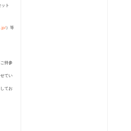
体セット
.jp/
）等
ずご持参
させてい
刷してお
。