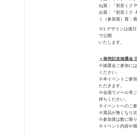
ね賞：「初音ミク Pro
み賞：『初音ミク -Pr
く（参加賞）賞：着
※1 デザインは後
で公開
いたします。
＜発売記念抽選会 
※抽選会ご参加に
ください。
※本イベントご参
ただきます。
※会場でメール等
持ちください。
※イベントへのご
※賞品が無くなり
※参加賞は数に限
※イベント内容や