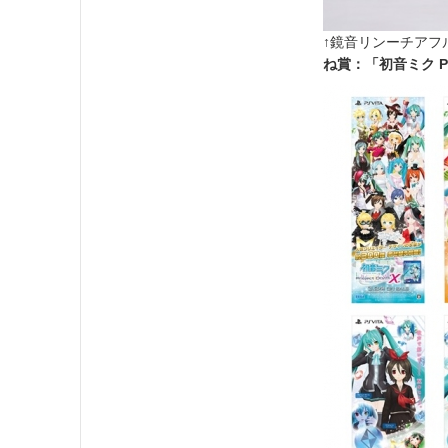
↑鏡音リンーチアフ
ね賞：「初音ミク Pro