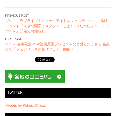
投
ブシモ「ラブライブ！スクールアイドルフェスティバル」 体験
稿
イベント『大きな画面でスクフェスしよ♪～ぺたぺたフェスティ
ナ
バル～』開催のお知らせ
ビ
ゲ
2/29～ 書泉限定SSや複製原画プレゼントなど盛りだくさん!書泉
ー
にて「フェアリーキス創刊フェア」開催！
シ
ョ
ン
TWITTER
Tweets by KokosilOfficial