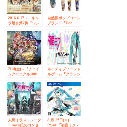
2016.6.17～ キャ
自然派ポップコーン
ラ焼き第7弾「ワン
ブランド「Doc
ピース」がついにス
Popcorn」が初音ミ
タート！！チルド冷
ク主演リズムゲーム
蔵でお持ち帰り販売
と初コラボ！
開始！！
PlayStation®4 「初
音ミク -Project
DIVA- X HD」限定
コラボパッケージを
新発売 限定コラボ
7/14(金)～『チェイ
のブロマイド全12種
ネイティブソーシャ
ンクロニクル10th
類のうちいずれか１
ルゲーム『クラッシ
Anniversary テイク
つプレゼント！－
ュフィーバー』が
アウトカフェ』
2016年8月25日
「初音ミク」とのコ
CURE MAID CAFÉ
（木）よりヨドバシ
ラボ決定！
で開催！【タブリ
Akiba店にて期間限
エ・マーケティング
定－
株式会社】
人気イラストレータ
8 月 25日(木)
ーneco氏のコンセ
PS4®『初音ミク -