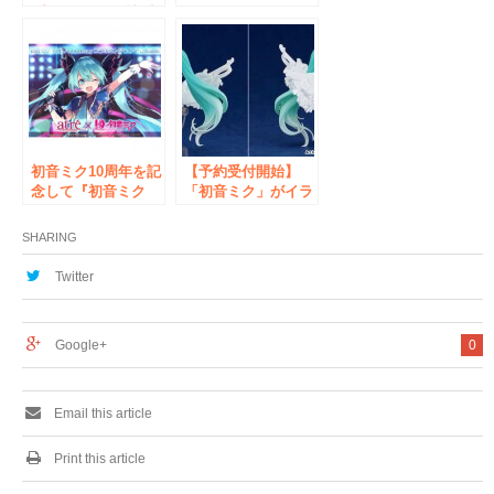
プトにより、「初音
Project DIVA- X
ミク」を大ボリュー
HD』クラブ セガ 秋
ムで立体化。DX版
葉原 新館と日本橋
には歌姫にふさわし
総合案内所にて「発
いシンセサイザー型
売記念抽選会」を開
の特製ベースをご用
催！
意。
初音ミク10周年を記
【予約受付開始】
念して『初音ミク
「初音ミク」がイラ
10th Anniversary
ストレーターRella
コラボ ストア in ア
氏によって描かれた
SHARING
トレ秋葉原』が開
「16歳の誕生日」を
催！
テーマにしたビジュ
Twitter
アルでねんどろいど
化！
Google+
0
Email this article
Print this article