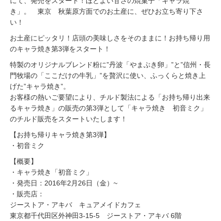
にて、発売をスタート！ほどよい甘さの焼菓子「キャラ焼
き」。 東京 秋葉原方面でのお土産に、ぜひお立ち寄り下さ
い！
お土産にピッタリ！店頭の美味しさをそのままに！お持ち帰り用
のキャラ焼き第3弾をスタート！
特製のオリジナルブレンド粉に”丹波「やまぶき卵」”と”信州・長
門牧場の「ここだけの牛乳」”を贅沢に使い、ふっくらと焼き上
げた”キャラ焼き”。
お客様の熱いご要望により、チルド製法による「お持ち帰り出来
るキャラ焼き」の販売の第3弾として「キャラ焼き 初音ミク」
のチルド販売をスタートいたします！
【お持ち帰りキャラ焼き第3弾】
・初音ミク
【概要】
・キャラ焼き「初音ミク」
・発売日：2016年2月26日（金）~
・販売店：
ジーストア・アキバ キュアメイドカフェ
東京都千代田区外神田3-15-5 ジーストア・アキバ 6階