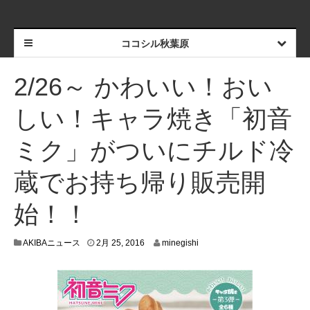
ココシル秋葉原
2/26～ かわいい！おい
しい！キャラ焼き「初音
ミク」がついにチルド冷
蔵でお持ち帰り販売開
始！！
2
AKIBAニュース
2月 25, 2016
minegishi
月
2
2
,
2