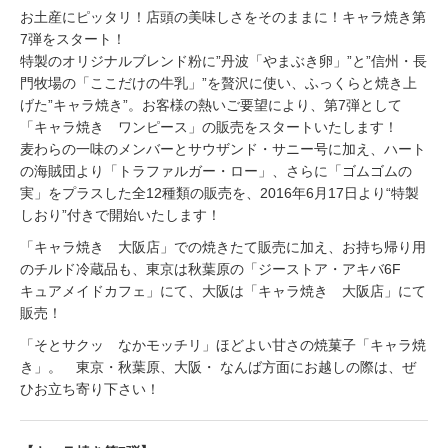
お土産にピッタリ！店頭の美味しさをそのままに！キャラ焼き第
7弾をスタート！
特製のオリジナルブレンド粉に”丹波「やまぶき卵」”と”信州・長
門牧場の「ここだけの牛乳」”を贅沢に使い、ふっくらと焼き上
げた”キャラ焼き”。お客様の熱いご要望により、第7弾として
「キャラ焼き ワンピース」の販売をスタートいたします！
麦わらの一味のメンバーとサウザンド・サニー号に加え、ハート
の海賊団より「トラファルガー・ロー」、さらに「ゴムゴムの
実」をプラスした全12種類の販売を、2016年6月17日より“特製
しおり”付きで開始いたします！
「キャラ焼き 大阪店」での焼きたて販売に加え、お持ち帰り用
のチルド冷蔵品も、東京は秋葉原の「ジーストア・アキバ6F
キュアメイドカフェ」にて、大阪は「キャラ焼き 大阪店」にて
販売！
「そとサクッ なかモッチリ」ほどよい甘さの焼菓子「キャラ焼
き」。 東京・秋葉原、大阪・ なんば方面にお越しの際は、ぜ
ひお立ち寄り下さい！