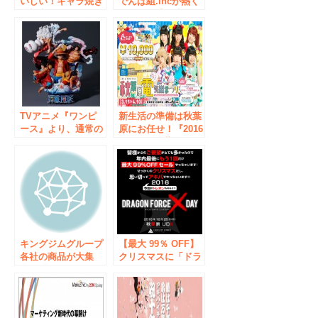
いしい！キャラ焼き
でんぱ組.incが熱く
「初音ミク」がつい
アキバを盛り上げま
にチルド冷蔵でお持
す！『2016
ち帰り販売開始！！
WINTER秋葉原電気
街まつり』11月25日
（金）から開催！
10,000円のお買物券
が100名に当たる！
先着プレゼント
TVアニメ『ワンピ
も！！
新生活の準備は秋葉
ース』より、通常の
原にお任せ！『2016
姿から“ギア5”まで
SPRING秋葉原電気
様々な状態のルフィ
街まつり』開催！
だけで構成された
「ルフィスペシャ
ル」なフィギュアが
登場。
キングジムグループ
【最大 99％ OFF】
各社の商品が大集
クリスマスに「ドラ
合！「キングジムフ
ゴンフォース Xデー
ェア 2016」開催
セール 2016 秋葉
原」開催します！