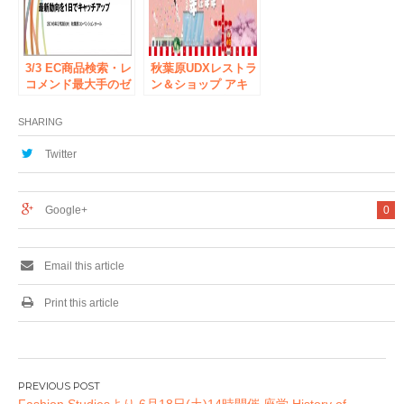
3/3 EC商品検索・レ
秋葉原UDXレストラ
コメンド最大手のゼ
ン＆ショップ アキ
ロスタート、
バ・イチ10周年
MarkeZineDay 2016
2016.4.8 リニューア
SHARING
Springにて人工知
ル グランドオープ
能・オムニチャネル
ン！
Twitter
をテーマに登壇
Google+
0
Email this article
Print this article
投