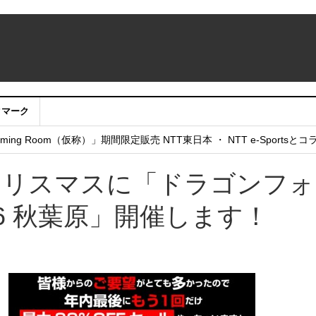
クマーク
：アカウントサービス移行のお知らせ
ing Room（仮称）」期間限定販売 NTT東日本 ・ NTT e-Sports
せていただきたい！」
F】クリスマスに「ドラゴンフ
016 秋葉原」開催します！