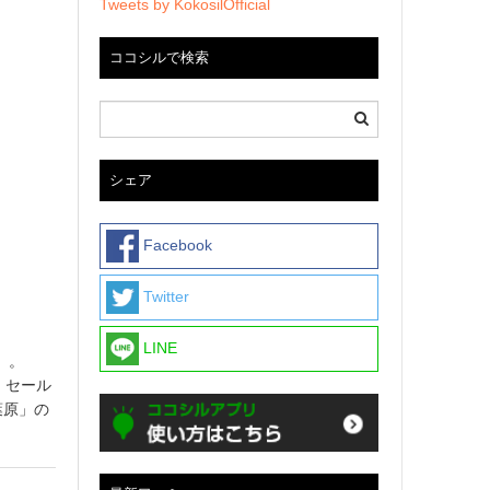
Tweets by KokosilOfficial
ココシルで検索
シェア
Facebook
Twitter
LINE
」。
、セール
葉原」の