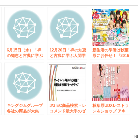
e
6月15日（水）「禅
12月20日「禅の知恵
新生活の準備は秋葉
ぶ
の知恵と古典に学ぶ
と古典に学ぶ人間学
原にお任せ！『2016
催
人間学勉強会」開催
勉強会」開催しま
SPRING秋葉原電気
します。
す。
街まつり』開催！
キングジムグループ
3/3 EC商品検索・レ
秋葉原UDXレストラ
各社の商品が大集
コメンド最大手のゼ
ン＆ショップ アキ
ス
合！「キングジムフ
ロスタート、
バ・イチ10周年
冷
ェア 2016」開催
MarkeZineDay 2016
2016.4.8 リニューア
売
Springにて人工知
ル グランドオープ
能・オムニチャネル
ン！