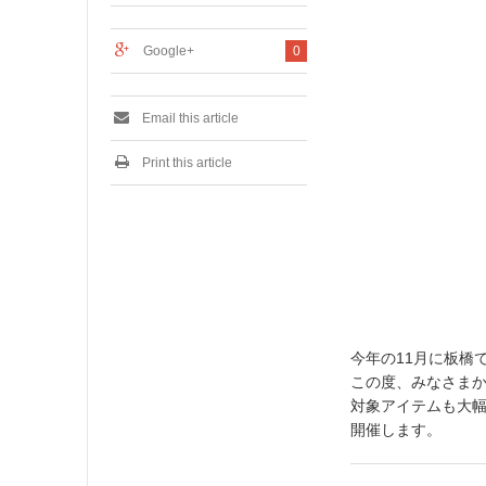
2
0
1
Google+
0
6
Email this article
Print this article
今年の11月に板橋で
この度、みなさまか
対象アイテムも大幅に
開催します。