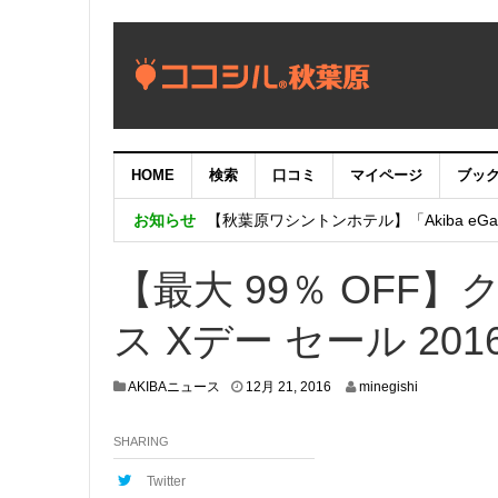
HOME
検索
口コミ
マイページ
ブッ
【重要：9月5日（火）22時】ココシル
お知らせ
【秋葉原ワシントンホテル】「Akiba eGam
「いま、困っている店舗の皆様を応援さ
【最大 99％ OF
ス Xデー セール 2
1
AKIBAニュース
12月 21, 2016
minegishi
2
月
SHARING
1
9
,
Twitter