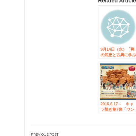
Related Articl
9月14日（水）「禅
の知恵と古典に学
人間学勉強会」開
2016.6.17～ キャ
ラ焼き第7弾「ワン
ピース」がついに
タート！！チルド
蔵でお持ち帰り販
開始！！
投