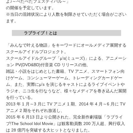
よ♪～ぺたぺたフェスティバル～」
の開催を予定しています。
※当日の混雑状況により人数を制限させていただく場合がござい
ます。
ラブライブ！とは
「みんなで叶える物語」をキーワードにオールメディア展開する
スクールアイドルプロジェクト。
スクールアイドルグループ「μ’s(ミューズ)」による、アニメーシ
ョン PV(DVD&BD)付音楽 CD リリースの他、
雑誌・小説をはじめとした書籍、TV アニメ、スマートフォン向
けゲーム、コンシューマーゲーム、トレーディングカードゲー
ム、また、実際にμ’s を演じるキャストによるライブイベントや
ラジオ、ニコ生を行なうなど、様々なメディアを巻き込んだ展開
を行っている。
2013 年 1 月～3 月に TV アニメ 1 期、2014 年 4 月～6 月に TV
アニメ 2 期をそれぞれ放送し、
2015 年 6 月13 日より公開された、完全新作劇場版「ラブライ
ブ!The School Idol Movie」は観客動員数 200 万人超、興行収入
は 28 億円を突破する大ヒットとなりました。