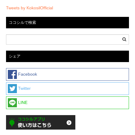
Tweets by KokosilOfficial
ココシルで検索
シェア
Facebook
Twitter
LINE