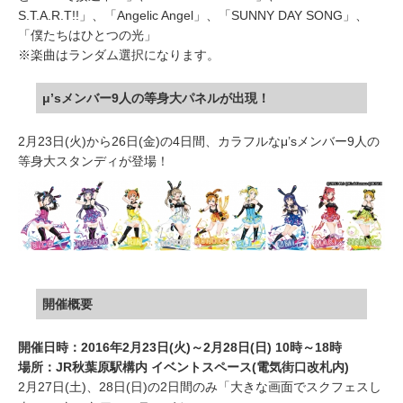
S.T.A.R.T!!」、「Angelic Angel」、「SUNNY DAY SONG」、
「僕たちはひとつの光」
※楽曲はランダム選択になります。
μ’sメンバー9人の等身大パネルが出現！
2月23日(火)から26日(金)の4日間、カラフルなμ’sメンバー9人の
等身大スタンディが登場！
開催概要
開催日時：2016年2月23日(火)～2月28日(日) 10時～18時
場所：JR秋葉原駅構内 イベントスペース(電気街口改札内)
2月27日(土)、28日(日)の2日間のみ「大きな画面でスクフェスし