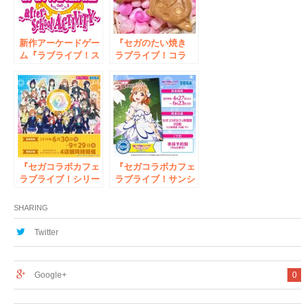
ャンペーン」開催！
新作アーケードゲー
『セガのたい焼き
ム『ラブライブ！ス
ラブライブ！コラ
クールアイドルフェ
ボ』開催のお知らせ
スティバル ～after
school ACTIVITY
～』新たなプロモー
ショントレーラー公
開＆ロケテストで遊
べる楽曲情報のお知
らせ
『セガコラボカフェ
『セガコラボカフェ
ラブライブ！シリー
ラブライブ！サンシ
ズ 9th
ャイン!! feat. 電撃
ANNIVERSARY！』
G’s magazine』開
SHARING
開催のお知らせ
催のお知らせ
Twitter
Google+
0