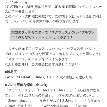
ティバル～」を
2月27日(土)、28日(日)の2日間、JR秋葉原駅構内イベントスペー
スにて開催致します。
このイベントの開催に先駆けて、2月23日(火)から26日(金)の4日
間、μ’sメンバーの等身大パネルの展示を行います。
大型のタッチモニターで『スクフェス』のライブをプレ
イ！みんなでシャンシャン♪してみよう！
「大きな画面でスクフェスしよ♪～ぺたぺたフェスティバル～」
では、46インチの大きな画面でスマホやタブレットと同じように
『スクフェス』のライブをプレイできます。
なんと参加無料！この機会に是非お越しください！
■難易度
EASY、NORMAL、HARD、EXPERTの4種類から選択可能
■プレイ可能な楽曲 (全13曲)
「タカラモノズ」、「HEART to HEART!」、「僕らは今のなか
で」、「それは僕たちの奇跡」、「僕らのLIVE 君とのLIFE」、
「Snow halation」、「夏色えがおで1,2,Jump！」、「もぎゅっ
と“love”で接近中！」、「Wonderful Rush」、「Music