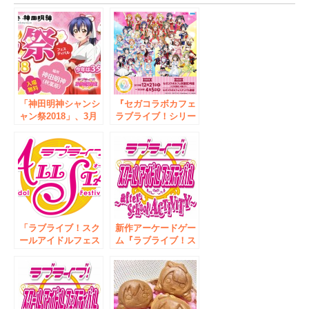
「神田明神シャンシ
『セガコラボカフェ
ャン祭2018」、3月
ラブライブ！シリー
17・18日開催！
ズ 9th
ANNIVERSARY!
feat.ラブライブ！フ
ェス』開催のお知ら
せ
「ラブライブ！スク
新作アーケードゲー
ールアイドルフェス
ム『ラブライブ！ス
ティバル ALL
クールアイドルフェ
STARS」Twitterア
スティバル ～after
カウント開設及び開
school ACTIVITY
設記念動画公開・
～』ロケテスト開催
「スクスタTwitterキ
のお知らせ