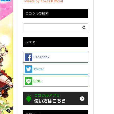
Tweets by KokosilOfficial
ココシルで検索
シェア
Facebook
Twitter
LINE