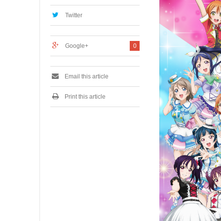
2
,
Twitter
2
0
1
Google+
0
9
Email this article
Print this article