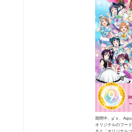
期間中、μ’ｓ、Aq
オリジナルのフー
ると「オリジナル