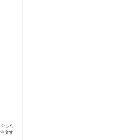
ージした
を注文す