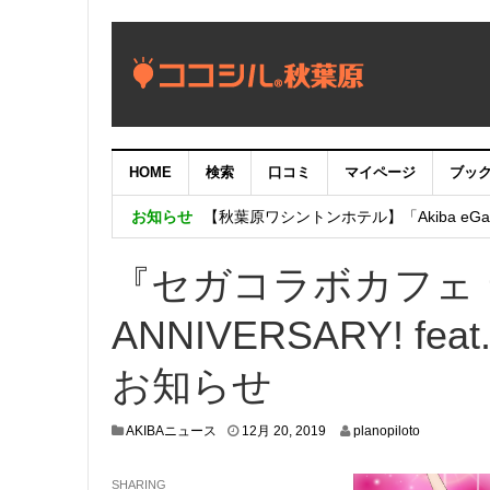
HOME
検索
口コミ
マイページ
ブッ
【重要：9月5日（火）22時】ココシル
お知らせ
【秋葉原ワシントンホテル】「Akiba eGam
「いま、困っている店舗の皆様を応援さ
『セガコラボカフェ 
ANNIVERSARY! 
お知らせ
1
AKIBAニュース
12月 20, 2019
planopiloto
2
月
SHARING
1