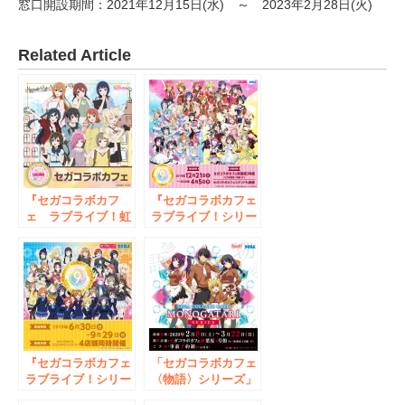
窓口開設期間：2021年12月15日(水) ～ 2023年2月28日(火)
Related Article
『セガコラボカフ
『セガコラボカフェ
ェ ラブライブ！虹
ラブライブ！シリー
ヶ咲学園スクールア
ズ 9th
イドル同好会』コラ
ANNIVERSARY!
ボカフェ実施期間、
feat.ラブライブ！フ
カフェ追加情報のお
ェス』開催のお知ら
知らせ
せ
『セガコラボカフェ
「セガコラボカフェ
ラブライブ！シリー
〈物語〉シリーズ」
ズ 9th
開催のお知らせ