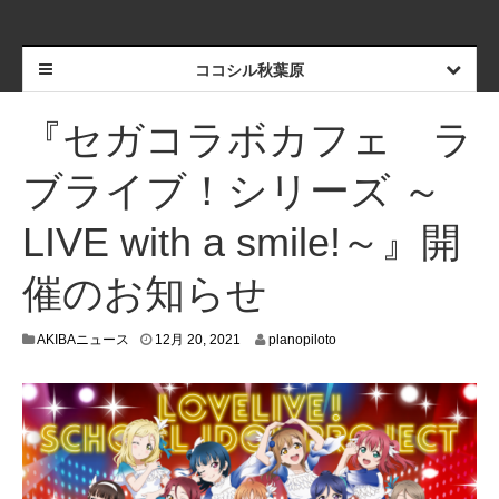
ココシル秋葉原
『セガコラボカフェ ラ
ブライブ！シリーズ ～
LIVE with a smile!～』開
催のお知らせ
1
AKIBAニュース
12月 20, 2021
planopiloto
2
月
1
5
,
2
0
2