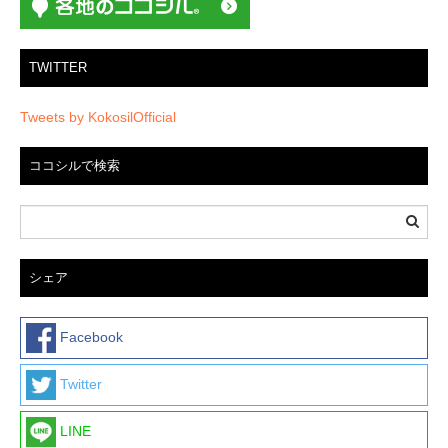
TWITTER
Tweets by KokosilOfficial
ココシルで検索
シェア
Facebook
Twitter
LINE