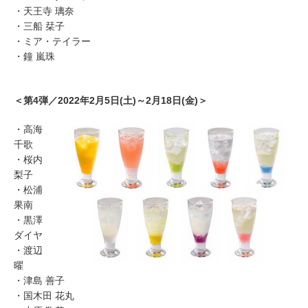
・天王寺 璃奈
・三船 栞子
・ミア・テイラー
・鐘 嵐珠
＜第4弾／2022年2月5日(土)～2月18日(金)＞
・高海
千歌
・桜内
梨子
・松浦
果南
・黒澤
ダイヤ
・渡辺
曜
・津島 善子
・国木田 花丸