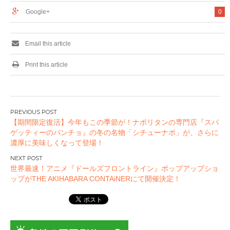
Google+
0
Email this article
Print this article
投
【期間限定復活】今年もこの季節が！ナポリタンの専門店『スパ
稿
ゲッティーのパンチョ』の冬の名物「シチューナポ」が、さらに
ナ
濃厚に美味しくなって登場！
ビ
ゲ
世界最速！アニメ『ドールズフロントライン』ポップアップショ
ー
ップがTHE AKIHABARA CONTAiNERにて開催決定！
シ
ョ
ン