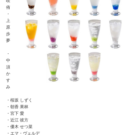
咲
侑
・
上
原
歩
夢
・
中
須
か
す
み
・桜坂 しずく
・朝香 果林
・宮下 愛
・近江 彼方
・優木 せつ菜
・エマ・ヴェルデ