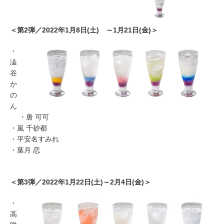
＜第2弾／2022年1月8日(土) ～1月21日(金)＞
・
澁
谷
か
の
ん
・唐 可可
・嵐 千砂都
・平安名すみれ
・葉月 恋
＜第3弾／2022年1月22日(土)～2月4日(金)＞
・
高