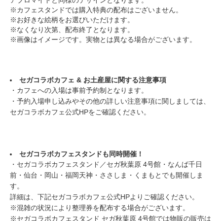
アブロマイドと同様のデザインとなります。
※カフェスタンドでは購入特典の配布はございません。
※お好きな絵柄をお選びいただけます。
※なくなり次第、配布終了となります。
※画像はイメージです。実物とは異なる場合がございます。
セガコラボカフェ & お土産屋
に関する注意事項
・カフェへの入場は事前予約制となります。
・予約入場申し込みやその他の詳しい注意事項に関しましては、
セガコラボカフェ公式HPをご確認ください。
セガコラボカフェスタンドも同時開催！
・セガコラボカフェスタンド／セガ秋葉原 4号館・なんば千日
前・仙台・岡山・福岡天神・ささしま・くまもとでも開催しま
す。
詳細は、下記セガコラボカフェ公式HPよりご確認ください。
※混雑の状況により整理券を配布する場合がございます。
※セガコラボカフェスタンド
セガ
秋葉原
4
号館では物販の販売は