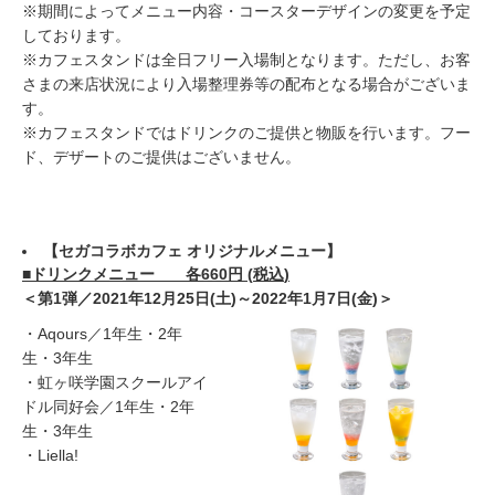
※期間によってメニュー内容・コースターデザインの変更を予定
しております。
※カフェスタンドは全日フリー入場制となります。ただし、お客
さまの来店状況により入場整理券等の配布となる場合がございま
す。
※カフェスタンドではドリンクのご提供と物販を行います。フー
ド、デザートのご提供はございません。
【
セガ
コラボカフェ オリジナルメニュー】
■ドリンクメニュー 各6
60
円
(
税込
)
＜第1弾／2021年12月25日(土)～2022年1月7日(金)＞
・Aqours／1年生・2年
生・3年生
・虹ヶ咲学園スクールアイ
ドル同好会／1年生・2年
生・3年生
・Liella!