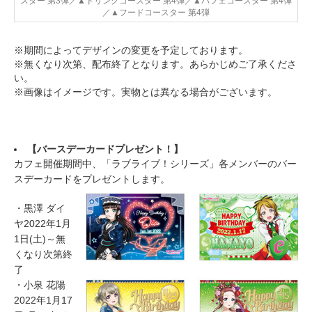
スター 第3弾／▲ドリンクコースター 第4弾／▲パフェコースター 第4弾
／▲フードコースター 第4弾
※期間によってデザインの変更を予定しております。
※無くなり次第、配布終了となります。あらかじめご了承くださ
い。
※画像はイメージです。実物とは異なる場合がございます。
【バースデーカードプレゼント！】
カフェ開催期間中、「ラブライブ！シリーズ」各メンバーのバー
スデーカードをプレゼントします。
・黒澤 ダイ
ヤ2022年1月
1日(土)～無
くなり次第終
了
・小泉 花陽
2022年1月17