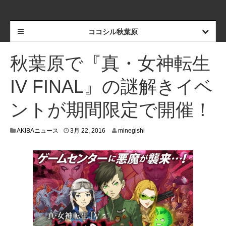
ココシル秋葉原
秋葉原で『真・女神転生
IV FINAL』の謎解きイベ
ントが期間限定で開催！
3
AKIBAニュース
3月 22, 2016
minegishi
月
1
8
,
2
0
1
6