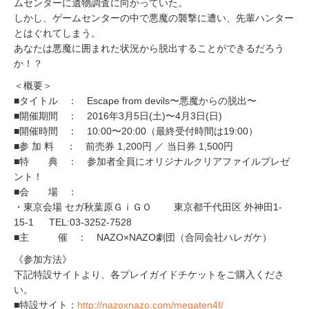
ムセンターに遺物調査に向かっていた。
しかし、ゲームセンターの中で悪魔の襲撃に遭い、先輩ハンター
とはぐれてしまう。
あなたは悪魔に囲まれた状況から脱出することができるだろう
か！？
＜概要＞
■タイトル ： Escape from devils〜悪魔からの脱出〜
■開催期間 ： 2016年3月5日(土)〜4月3日(日)
■開催時間 ： 10:00〜20:00（最終受付時間は19:00）
■参 加 料 ： 前売券 1,200円 ／ 当日券 1,500円
■特 典 ： 参加者全員にオリジナルクリアファイルプレゼ
ント！
■会 場 ：
・東京会場 セガ秋葉原ＧｉＧＯ 東京都千代田区 外神田1-
15-1 TEL:03-3252-7528
■主 催 ： NAZO×NAZO劇団（合同会社ハレガケ）
《参加方法》
下記特設サイトより、各プレイガイドチケットをご購入くださ
い。
■特設サイト：
http://nazoxnazo.com/megaten4f/