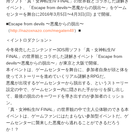
用ソフト「真・女神転生IV FINAL」の世界観とコラボした謎解き
イベント、「Escape from devils〜悪魔からの脱出〜」をゲーム
センターを舞台に2016年3月5日〜4月3日(日) まで開催。
■Escape from devils 〜悪魔からの脱出〜
（
http://nazoxnazo.com/megaten4f/
）■
＜イントロダクション＞
今冬発売したニンテンドー3DS用ソフト「真・女神転生IV
FINAL」の世界観とコラボした謎解きイベント「Escape from
devils〜悪魔からの脱出〜」が東京と大阪で開催。
本イベントは、ゲームセンターを舞台に、参加者自身が頭と体を
使ってストーリーを進めていくリアル謎解きRPGだ。
悪魔が出現するゲームセンターから脱出する、というストーリー
設定の中で、ゲームセンター内に隠された手がかりを探し出し
て、最後の脱出のキーワードを導き出すのが参加者のミッショ
ン。
「真・女神転生IV FINAL」の世界観の中で主人公体験のできる本
イベントは、ゲームファンにはたまらない参加型イベントだ。ゲ
ームセンターに襲来した悪魔から逃れることができるだろう
か！？