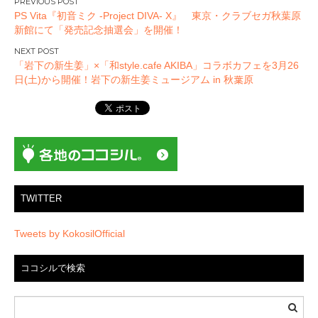
投
PS Vita『初音ミク -Project DIVA- X』 東京・クラブセガ秋葉原
稿
新館にて「発売記念抽選会」を開催！
ナ
ビ
「岩下の新生姜」×「和style.cafe AKIBA」コラボカフェを3月26
ゲ
日(土)から開催！岩下の新生姜ミュージアム in 秋葉原
ー
シ
ョ
ン
TWITTER
Tweets by KokosilOfficial
ココシルで検索