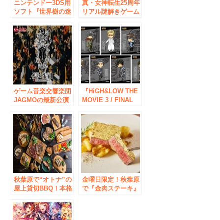
ニンテンドー3DS用
真・女神転生25周年
ソフト『世界樹の迷
リアル謎解きゲーム
宮Ⅴ』のリアル謎解
とコラボ！
きイベントが期間限
定で開催！実際に頭
と身体を使って謎を
解きながら、ストー
リーを進めていく体
験型の謎解きゲーム
ゲーム音楽交響楽団
『HiGH&LOW THE
JAGMOの最新公演
MOVIE 3 / FINAL
「伝説の狂詩曲」
MISSION』Blu-
2016年3月5日・6日
ray・DVD 発売記念
に開催決定！FF、聖
フェアにCLAMP先
剣伝説、KH、クロ
生イラストの特典プ
ノなど名曲づくし！
レゼントが決定！
秋葉原で“オトナ”の
金曜日限定！秋葉原
屋上貸切BBQ！本格
で『金肉ステーキ』
的なBBQが楽しめる
777円で提供 金箔
「REALBBQ
で包み込まれた牛モ
PARK」の新店舗が3
モ肉で“花金”をゴー