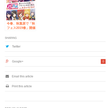
月11日オープン
ジャスに！
今春、秋葉原で「秋
フェス2019春」開催
決定！「バンドリ！
ガールズバンドパー
SHARING
ティ！」と「少女☆
歌劇 レヴュースタ
Twitter
ァライト -Re
LIVE-」の夢のコラ
ボが実現！
Google+
0
Email this article
Print this article