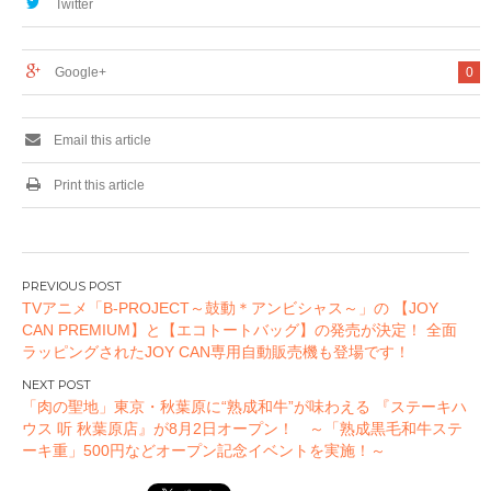
Twitter
Google+
0
Email this article
Print this article
投
TVアニメ「B-PROJECT～鼓動＊アンビシャス～」の 【JOY
稿
CAN PREMIUM】と【エコトートバッグ】の発売が決定！ 全面
ナ
ラッピングされたJOY CAN専用自動販売機も登場です！
ビ
ゲ
「肉の聖地」東京・秋葉原に“熟成和牛”が味わえる 『ステーキハ
ー
ウス 听 秋葉原店』が8月2日オープン！ ～「熟成黒毛和牛ステ
ーキ重」500円などオープン記念イベントを実施！～
シ
ョ