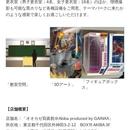
更衣室（男子更衣室：4名、女子更衣室：18名）のほか、喫煙撮
影も可能な黒ホリなど各種設備をご用意。テーマパークに来たか
のような感覚で楽しくお過ごしいただけます。
「フィギュアボック
「教室空間」
「3Dアート」
ス」
【店舗概要】
店舗名：「オオカゼ寫眞館＠Akiba produced by GAINAX」
所在地： 東京都千代田区外神田3-2-12 BOX’R AKIBA 3F