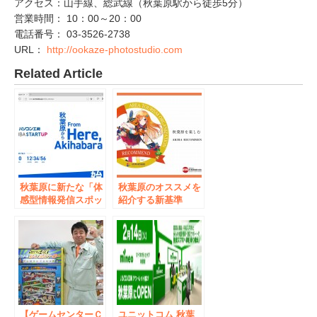
アクセス：山手線、総武線（秋葉原駅から徒歩5分）
営業時間： 10：00～20：00
電話番号： 03-3526-2738
URL：
http://ookaze-photostudio.com
Related Article
秋葉原に新たな「体
秋葉原のオススメを
感型情報発信スポッ
紹介する新基準
ト」が登場！ パソ
「AKIBA
コン工房 “少し先の
RECOMMEND
未来に出逢えるアキ
MARK」
バスポット” 『パソ
コン工房 AKIBA
STARTUP』を7月28
日(金)にオープン！
【ゲームセンターＣ
ユニットコム 秋葉