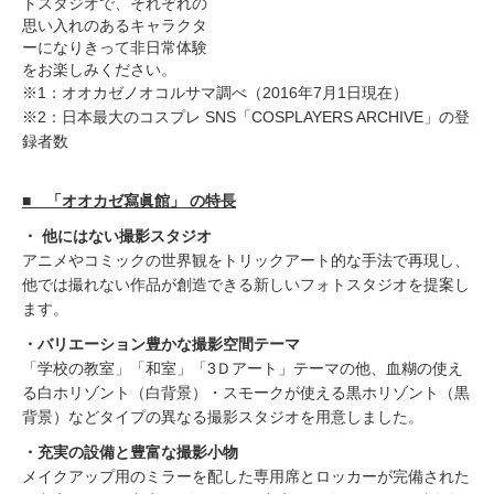
トスタジオで、それぞれの
思い入れのあるキャラクタ
ーになりきって非日常体験
をお楽しみください。
※1：オオカゼノオコルサマ調べ（2016年7月1日現在）
※2：日本最大のコスプレ SNS「COSPLAYERS ARCHIVE」の登
録者数
■ 「オオカゼ寫眞館」 の特長
・ 他にはない撮影スタジオ
アニメやコミックの世界観をトリックアート的な手法で再現し、
他では撮れない作品が創造できる新しいフォトスタジオを提案し
ます。
・バリエーション豊かな撮影空間テーマ
「学校の教室」「和室」「3Ｄアート」テーマの他、血糊の使え
る白ホリゾント（白背景）・スモークが使える黒ホリゾント（黒
背景）などタイプの異なる撮影スタジオを用意しました。
・充実の設備と豊富な撮影小物
メイクアップ用のミラーを配した専用席とロッカーが完備された