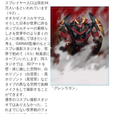
スプレイヤー人口は現在34
万人いるといわれています
（※2）。
オオカゼノオコルサマは、
そうした日本が世界に誇る
ポップカルチャーの素晴ら
しさを世界中のより多くの
人々に体感して頂きたいと
考え、GAINAX監修のもとコ
スプレ撮影スタジオを、世
界で初めて（※1）秋葉原に
オープンいたします。同ス
タジオでは、3Dアートを
壁・床に施した空間や、白
ホリゾント（白背景）・黒
ホリゾント（黒背景）など
タイプの異なる空間で血糊
「グレンラガン」
メイクをして撮影すること
ができます。
通常のコスプレ撮影スタジ
オではありえなかった、こ
れまでにない世界観のフォ