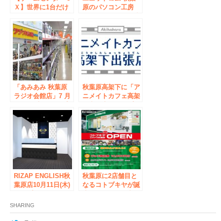
Ｘ】世界に1台だけ
原のパソコン工房
のメダルゲーム、秋
アウトレット館 2階
葉原で稼働中！
に mineo SIMの即
日開通が可能な
「mineoショップ
秋葉原」を 2月14日
（火）オープン！
「あみあみ 秋葉原
秋葉原高架下に「ア
ラジオ会館店」7 月
ニメイトカフェ高架
15 日（土）オープ
下出張店」オープ
ン！ オープニング
ン！
キャンペーンも開
催！
RIZAP ENGLISH秋
秋葉原に2店舗目と
葉原店10月11日(木)
なるコトブキヤが誕
オープン
生！ 9月15日（木）
『コトブキヤ エキ
SHARING
ナカ 秋葉原』オー
プン！