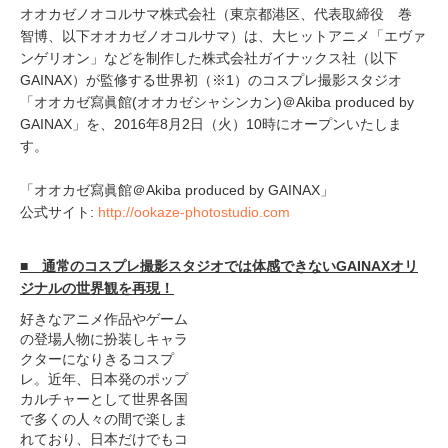
オオカゼノオコルサマ株式会社（東京都港区、代表取締役 巻
智博、以下オオカゼノオコルサマ）は、大ヒットアニメ「エヴァ
ンゲリオン」などを制作した株式会社ガイナックス社（以下
GAINAX）が監修する世界初（※1）のコスプレ撮影スタジオ
「オオカゼ寫眞館(オオカゼシャシンカン)＠Akiba produced by
GAINAX」を、2016年8月2日（火）10時にオープンいたしま
す。
「オオカゼ寫眞館＠Akiba produced by GAINAX」
公式サイト:
http://ookaze-photostudio.com
■ 通常のコスプレ撮影スタジオでは体感できないGAINAXオリ
ジナルの世界観を再現！
好きなアニメ作品やゲーム
の登場人物に扮装しキャラ
クターになりきるコスプ
レ。近年、日本発のポップ
カルチャーとして世界各国
で多くの人々の間で楽しま
れており、日本だけでもコ