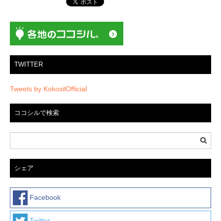
ン
TWITTER
Tweets by KokosilOfficial
ココシルで検索
シェア
Facebook
Twitter