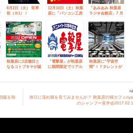
フ
8月2日（火） 世界
12月10日（土）秋葉
「あみあみ 秋葉原
F
初（※1）！
原に「パソコン工房
ラジオ会館店」7 月
に
GAINAX監修のコス
アウトレット館」が
15 日（土）オープ
ド
プレ撮影スタジオ
期間限定オープン！
ン！ オープニング
デ
「オオカゼ寫眞館＠
キャンペーンも開
ー
Akiba produced by
催！
GAINAX」オープ
ン ～アニメやコミ
4
ックの世界観をトリ
ト
ックアート的な手法
ア
で再現～
秋葉原に2店舗目と
「電撃屋」が秋葉原
秋葉原に“宇宙空
架
なるコトブキヤが誕
に期間限定でリアル
間”！？タレントが
生！ 9月15日（木）
出店！「電撃屋
パフォーマンスする
『コトブキヤ エキ
AKIBAカルチャーズ
『アミューズメント
ナカ 秋葉原』オー
ZONE店」10月8日
カフェ 秋葉屋』オ
プン！
（土）～11月6日
ープン
（日）オープン!!
特別版を秋
休日に濡れ猫を見てみませんか？ 秋葉原の猫カフェnya
のシャンプー見学会2017.02.