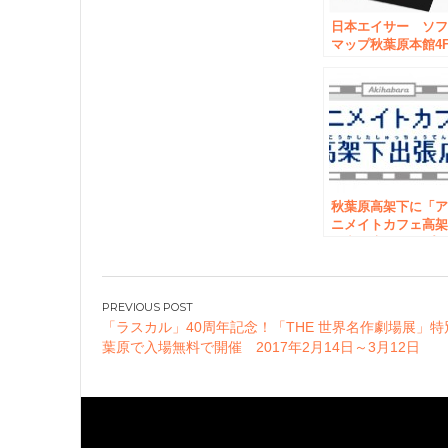
日本エイサー ソ
マップ秋葉原本館4
ゲーミングフロア
ゲーミングブラン
「Predator（プレ
ター）ストア」オ
プン 7月22日
（金）より稼働開
始 23日（土）・2
日（日）はイベン
開催！
秋葉原高架下に「
ニメイトカフェ高
下出張店」オープ
ン！
投
「ラスカル」40周年記念！「THE 世界名作劇場展」
稿
葉原で入場無料で開催 2017年2月14日～3月12日
ナ
ビ
ゲ
ー