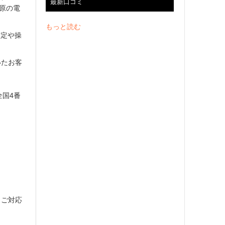
最新口コミ
葉原の電
もっと読む
設定や操
いたお客
全国4番
くご対応