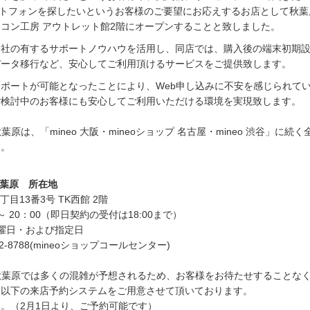
マートフォンを探したいというお客様のご要望にお応えするお店として秋
コン工房 アウトレット館2階にオープンすることと致しました。
ム社の有するサポートノウハウを活用し、同店では、購入後の端末初期
データ移行など、安心してご利用頂けるサービスをご提供致します。
ポートが可能となったことにより、Web申し込みに不安を感じられて
ご検討中のお客様にも安心してご利用いただける環境を実現致します。
秋葉原は、「mineo 大阪・mineoショップ 名古屋・mineo 渋谷」に続く
す。
 秋葉原 所在地
3丁目13番3号 TK西館 2階
～ 20：00（即日契約の受付は18:00まで）
曜日・および指定日
2-8788(mineoショップコールセンター)
プ 秋葉原では多くの混雑が予想されるため、お客様をお待たせすることな
、以下の来店予約システムをご用意させて頂いております。
。（2月1日より、ご予約可能です）