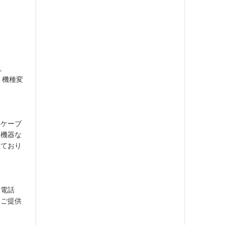
。
・機種変
、ケーブ
辺機器な
えており
な電話
てご提供