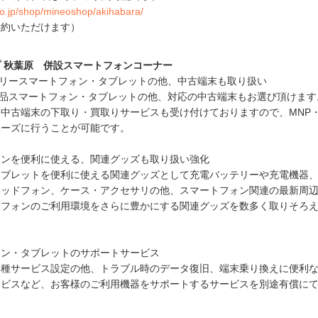
eo.jp/shop/mineoshop/akihabara/
約いただけます）
ップ 秋葉原 併設スマートフォンコーナー
フリースマートフォン・タブレットの他、中古端末も取り扱い
た新品スマートフォン・タブレットの他、対応の中古端末もお選び頂けます
中古端末の下取り・買取りサービスも受け付けておりますので、MNP
ムーズに行うことが可能です。
ォンを便利に使える、関連グッズも取り扱い強化
タブレットを便利に使える関連グッズとして充電バッテリーや充電機器
ヘッドフォン、ケース・アクセサリの他、スマートフォン関連の最新周
トフォンのご利用環境をさらに豊かにする関連グッズを数多く取りそろ
ォン・タブレットのサポートサービス
各種サービス設定の他、トラブル時のデータ復旧、端末乗り換えに便利
ービスなど、お客様のご利用機器をサポートするサービスを別途有償に