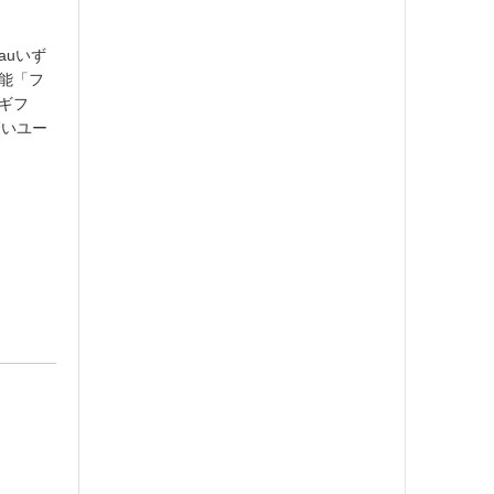
auいず
機能「フ
ギフ
高いユー