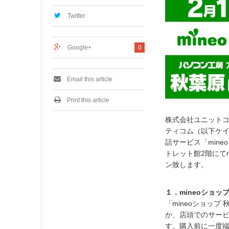
,
2
Twitter
0
1
7
Google+
0
Email this article
Print this article
株式会社ユニットコ
ティコム（以下ケイ
話サービス「min
トレット館2階にてm
ン致します。
１．mineoショッ
「mineoショッ
か、店頭でのサービ
す。購入前に一度