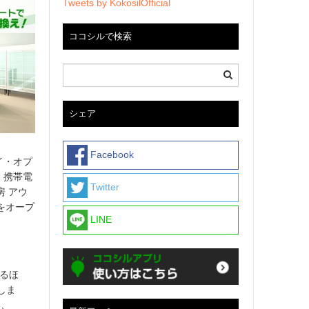
Tweets by KokosilOfficial
ココシルで検索
シェア
Facebook
イ・オプ
、携帯電
Twitter
房 アウ
」をオープ
LINE
けるほ
しま
い、