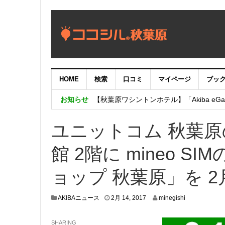
HOME
検索
口コミ
マイページ
ブッ
【重要：9月5日（火）22時】ココシル
お知らせ
【秋葉原ワシントンホテル】「Akiba eGam
「いま、困っている店舗の皆様を応援さ
ユニットコム 秋葉原
館 2階に mineo S
ョップ 秋葉原」を 
2
AKIBAニュース
2月 14, 2017
minegishi
月
1
SHARING
0