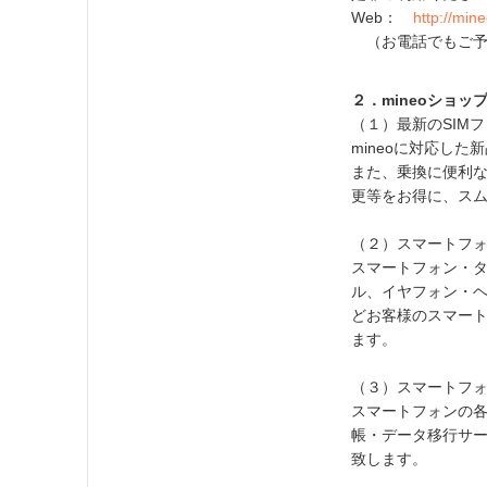
Web：
http://min
（お電話でもご予
２．mineoショ
（１）最新のSIM
mineoに対応し
また、乗換に便利な
更等をお得に、ス
（２）スマートフ
スマートフォン・
ル、イヤフォン・
どお客様のスマー
ます。
（３）スマートフ
スマートフォンの
帳・データ移行サ
致します。