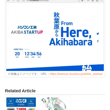
※画像はイメージです。 URL：
https://www.pc-koubou.jp/akiba_startup/
Related Article