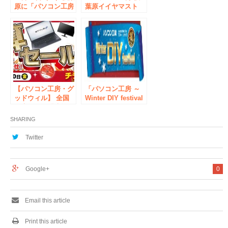
原に「パソコン工房
葉原イイヤマスト
アウトレット館」が
ア」VR体験コーナ
期間限定オープン！
ーを拡張！ HTC
VIVEのルームスケ
ールVRを気軽に体
験出来る他、VIVE
動作推奨パソコンや
VR環境構築のご相
談受付が可能に。
【パソコン工房・グ
「パソコン工房 ～
ッドウィル】 全国
Winter DIY festival
各店舗にて「決算セ
～ supported by ア
ール」を開催中！
スキー ジサトラ」
SHARING
イベントを12月17日
（土）に開催！
Twitter
Google+
0
Email this article
Print this article