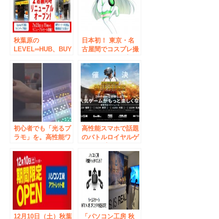
秋葉原の
日本初！ 東京・名
LEVEL∞HUB、BUY
古屋間でコスプレ撮
MOREが、パソコン
影会！！ テレプレ
工房ブランドにて
ゼンスロボットによ
2016年7月23日
り東京・名古屋間で
（土）より、リニュ
コスプレイヤーを遠
ーアルオープン！
隔撮影ができる！ 9
月10日（日）に体験
イベントを開催！！
初心者でも「光るプ
高性能スマホで話題
ラモ」を。高性能ワ
のバトルロイヤルゲ
イヤレスLED展示！
ームをプレイ！
ZenFone 5
×『PUBG
MOBILE』体験イベ
ントをパソコン工房
で開催！ ZenFone
で体験しよう！大人
気ゲームがもっと楽
12月10日（土）秋葉
しくなる！
「パソコン工房 秋