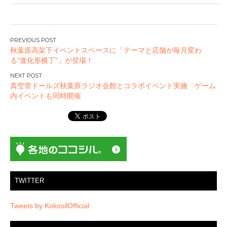
投
秋葉原高架下イベントスペースに「テーマと店舗が毎⽉変わ
稿
る”進化形横丁”」が登場！
ナ
ビ
真空管ドールズ秋葉原ラジオ会館とコラボイベント実施 ゲーム
ゲ
内イベントも同時開催
ー
シ
ョ
ン
TWITTER
Tweets by KokosilOfficial