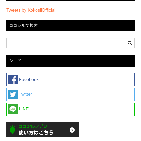
Tweets by KokosilOfficial
ココシルで検索
シェア
Facebook
Twitter
LINE