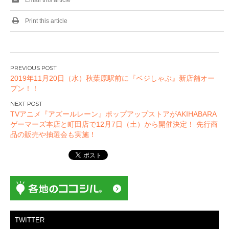
Email this article
Print this article
投
2019年11月20日（水）秋葉原駅前に『ベジしゃぶ』新店舗オー
稿
プン！！
ナ
ビ
TVアニメ『アズールレーン』ポップアップストアがAKIHABARA
ゲ
ゲーマーズ本店と町田店で12月7日（土）から開催決定！ 先行商
ー
品の販売や抽選会も実施！
シ
ョ
ン
TWITTER