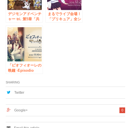
ープン！
デジモンアドベンチ
まるでライブ会場！
ャー tri. 第5章「共
「プリキュア」全シ
生」劇場上映記念
リーズ300曲以上の
『MUSIC CAFE in
楽曲を楽しめるカフ
アニON STATION
ェ 「プリキュア
The 2nd』 9月8日
Music Cafe」12月
（金）～ 秋葉原で
21日(金)より期間限
開催
定でオープン！
「ピオフィオーレの
晩鐘 -Episodio
1926-」発売記
念！！『ピオフィオ
SHARING
ーレの晩鐘 ㏌ アニ
ON STATION』
Twitter
AKIHABARA本店に
て11月6日(金)より期
間限定オープン！
Google+
0