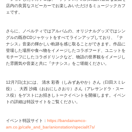
店内の良質なスピーカーでお楽しみいただけるミュージックカフ
ェです。
さらに、ノベルティではアルバムの、オリジナルグッズではシン
グルの既存CDジャケットをすべてラインアップしており、『ナ
ナシス』音楽の輝かしい軌跡を感じ取ることができます。作品に
登場した場所や食べ物をイメージしたコラボフード、ユニットを
モチーフにしたコラボドリンクなど、物語の世界観をイメージし
た雰囲気や音楽と共に『ナナシス』をご堪能ください。
12月7日(土)には、 清水 彩香（しみずあやか）さん（臼田スミレ
役）、 大西 沙織（おおにしさおり）さん（アレサンドラ・スー
ス役）をゲストにお招きしトークイベントを開催します。イベン
トの詳細は特設サイトをご覧ください。
イベント特設サイト：
https://bandainamco-
am.co.jp/cafe_and_bar/anionstation/special/t7s/