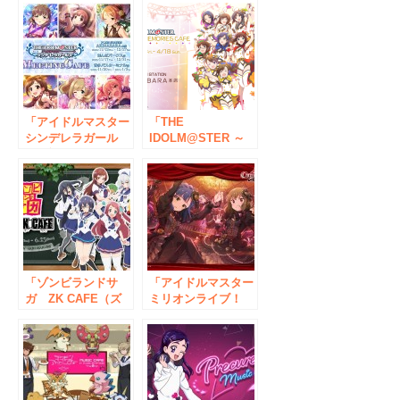
「アイドルマスター
「THE
シンデレラガール
IDOLM@STER ～
ズ」祝9周年コラボ
GRE@TEST
カフェ！『アイドル
MEMORIES CAFE
マスター シンデレ
～(アイドルマスタ
ラガールズ
ー グレイテスト メ
MEETING CAFE』
モリーズ カフェ)」
東京・大阪・博多に
秋葉原にて期間限定
て11月12日より順次
オープン！
期間限定オープン！
「ゾンビランドサ
「アイドルマスター
ガ ZK CAFE（ズ
ミリオンライブ！
ィーケー カフ
シアターデイズ
ェ）」 5月23日(木)
Anion Theater café
よりオープン
obscurité (アニオン
シアター カフェ オ
プスキュリテ)」 秋
葉原にて期間限定オ