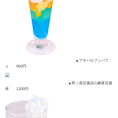
▲アキバセブンパフ
ェ 900円
▲野ノ原豆腐店の麻婆豆腐
丼 1200円