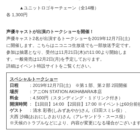
▲ユニットロゴキーチェーン（全14種）
各 1,300円
声優キャスト
が
出演のトークショーを開催！
声優キャスト2名が出演するトークショーを2019年12月7日(土)
に開催します。こちらはニコニコ生放送でも一部放送予定です。
参加は抽選となり、受付は11月21日(木)の11:00より開始しま
す。一般発売は12月2日(月)を予定しております。
詳細はイベント特設サイトをご覧ください。
スペシャルトークショー
日程
：2019年12月7日(土) ※第１部、第２部 2回開催
場所
：アニON STATION AKIHABARA本店
料金
：4,500円（スタンディング・１ドリンク付き）
開演時間
：【1回目】14:00 【2回目】17:00 ※イベントは60
ゲスト
：清水 彩香(しみずあやか)さん（臼田スミレ役）、
大西 沙織(おおにしさおり)さん（アレサンドラ・スース役）
※天候のトラブルなどにより、内容が変更になる場合がございま