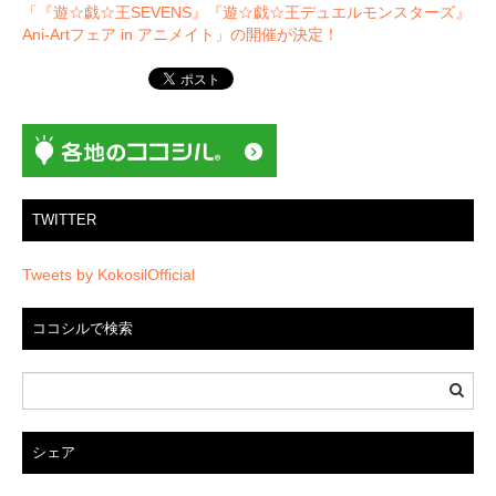
ビ
「『遊☆戯☆王SEVENS』『遊☆戯☆王デュエルモンスターズ』
ゲ
Ani-Artフェア in アニメイト」の開催が決定！
ー
シ
ョ
ン
TWITTER
Tweets by KokosilOfficial
ココシルで検索
シェア