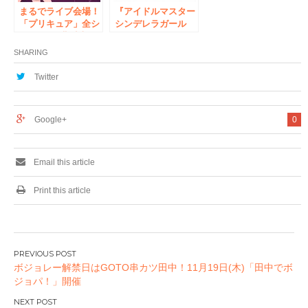
まるでライブ会場！
『アイドルマスター
「プリキュア」全シ
シンデレラガール
リーズ300曲以上の
ズ』コラボカフェを
楽曲を楽しめるカフ
グッドスマイル×ア
SHARING
ェ 「プリキュア
ニメイトカフェ秋葉
Music Cafe」12月
原で開催中!
Twitter
21日(金)より期間限
定でオープン！
Google+
0
Email this article
Print this article
投
ボジョレー解禁日はGOTO串カツ田中！11月19日(木)「田中でボ
稿
ジョパ！」開催
ナ