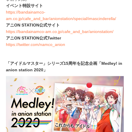
イベント特設サイト
https://bandainamco-
am.co.jp/cafe_and_bar/anionstation/special/imascinderella/
アニON STATION公式サイト
https://bandainamco-am.co.jp/cafe_and_bar/anionstation/
アニON STATION公式Twitter
https://twitter.com/namco_anion
「アイドルマスター」シリーズ15周年を記念企画「Medley! in
anion station 2020」