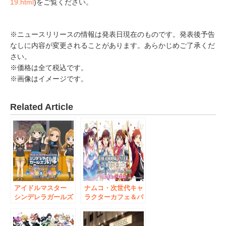
19.html
)をご覧ください。
※ニュースリリースの情報は発表日現在のものです。発表後予告
なしに内容が変更されることがあります。あらかじめご了承くだ
さい。
※価格は全て税込です。
※画像はイメージです。
Related Article
アイドルマスター
ナムコ・次世代キャ
シンデレラガールズ
ラクターカフェ＆バ
劇場 CLIMAX
ーでアイドルマスタ
SEASON × アニON
ー4作品が秋葉原ジ
STATION しんげき
ャック 「アイドル