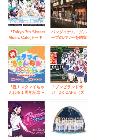
カフェ くらいまっ
マスター秋葉原
くす！ トークショ
J@CK」開催！
ーのほか、初のDJイ
2017年1月14日
ベントを開催！
（土）～2017年4月
23日（日）
『Tokyo 7th Sisters
バンダイナムコグル
Music Cafe(トーキ
ープのパワーを結集
ョー セブンス シス
した次世代キャラク
ターズ ミュージッ
ターカフェの旗艦
ク カフェ)』 11月28
店 ナムコ『アニ
日(木)より期間限定
ON STATION
オープン！
AKIHABARA本店』
7月16日オープン！
『祝！スタマイちゃ
「ゾンビランドサ
んねる１周年記念〜
ガ ZK CAFE（ズ
俳優とデザイナーが
ィーケー カフ
遊びに来たよ！
ェ）」 5月23日(木)
編〜』
よりオープン