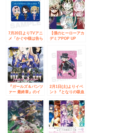
葉狩り」の開催が決
SHOP in ボークス
定！
秋葉原】がボークス
秋葉原ホビー天国に
て開催決定です！
7月20日よりTVアニ
【僕のヒーローアカ
メ「かぐや様は告ら
デミアPOP UP
せたい～天才たちの
SHOP in ボークス
恋愛頭脳戦～」のイ
秋葉原ホビー天国】
ベント『ボークスで
が開催！2018年9月
も告らせたい』が開
15日（土）から9月
催！
30日（日）まで。
『ガールズ＆パンツ
2月1日(土)よりイベ
ァー 最終章』のイ
ント『となりの吸血
ベント【POP UP
鬼さん×ボークス秋
SHOP in ボークス
葉原ホビー天国
秋葉原ホビー天国】
POP UP SHOP リ
がボークス秋葉原ホ
ターンズ』が開催！
ビー天国にて開催決
定！