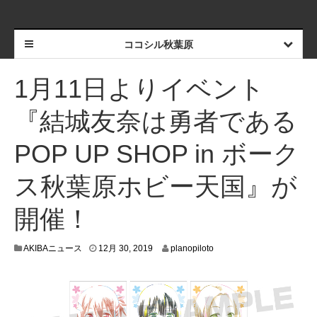
ココシル秋葉原
1月11日よりイベント
『結城友奈は勇者である
POP UP SHOP in ボーク
ス秋葉原ホビー天国』が
開催！
1
AKIBAニュース
12月 30, 2019
planopiloto
2
月
2
0
,