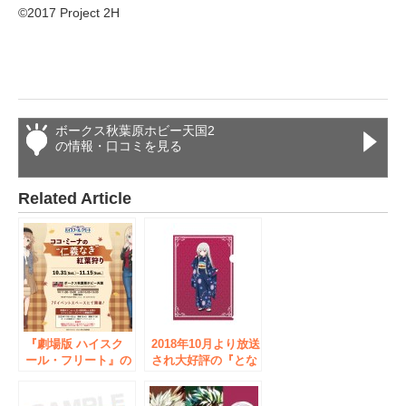
©2017 Project 2H
ボークス秋葉原ホビー天国2
の情報・口コミを見る
Related Article
『劇場版 ハイスク
2018年10月より放送
ール・フリート』の
され大好評の『とな
イベント「ココ・ミ
りの吸血鬼さん』の
ーナの“仁義なき”紅
イベント【POP UP