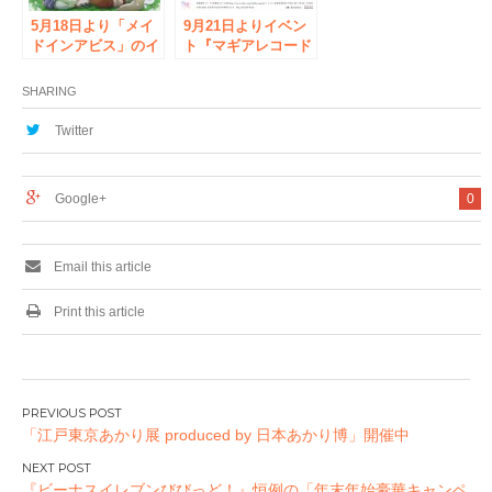
5月18日より「メイ
9月21日よりイベン
ドインアビス」のイ
ト『マギアレコード
ベント『メイドイン
魔法少女まどか☆マ
アビス POP UP
ギカ外伝 フェア in
SHARING
SHOP in ボークス
ボークス秋葉原ホビ
秋葉原ホビー天国』
ー天国』が開催！
Twitter
が開催！コラボショ
ップ『兎座ナナチ』
の商品やここだけの
Google+
0
特典をご用意！
Email this article
Print this article
投
「江戸東京あかり展 produced by 日本あかり博」開催中
稿
ナ
『ビーナスイレブンびびっど！』恒例の「年末年始豪華キャンペ