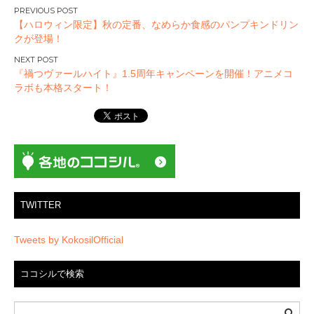
投
【ハロウィン限定】秋の定番、なめらか食感のパンプキンドリン
稿
クが登場！
ナ
ビ
『禍つヴァールハイト』1.5周年キャンペーンを開催！アニメコ
ゲ
ラボも本格スタート！
ー
シ
ョ
ン
TWITTER
Tweets by KokosilOfficial
ココシルで検索