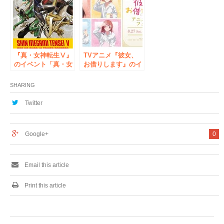
ニメイト」の開催が
イトワールドフェ
決定！
ア」の開催が決定！
『真・女神転生Ⅴ』
TVアニメ『彼女、
のイベント「真・女
お借りします』のイ
神転生Ⅴ POP UP
ベント、「『彼女、
SHOP in TOWER
お借りします』アニ
SHARING
RECORDS」の開催
メイトフェア」の開
が決定！
催が決定！
Twitter
Google+
0
Email this article
Print this article