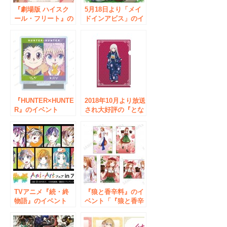
『劇場版 ハイスク
5月18日より「メイ
ール・フリート』の
ドインアビス」のイ
イベント「ココ・ミ
ベント『メイドイン
ーナの“仁義なき”バ
アビス POP UP
レンタイン」の開催
SHOP in ボークス
が決定！
秋葉原ホビー天国』
が開催！コラボショ
ップ『兎座ナナチ』
の商品やここだけの
特典をご用意！
『HUNTER×HUNTE
2018年10月より放送
R』のイベント
され大好評の『とな
「『HUNTER×HUN
りの吸血鬼さん』の
TER』Ani-Art アニ
イベント【POP UP
メイトフェア in
SHOP in ボークス
2022 Spring」の開
秋葉原】がボークス
催が決定！
秋葉原ホビー天国に
て開催決定です！
TVアニメ『続・終
『狼と香辛料』のイ
物語』のイベント
ベント「『狼と香辛
「『続・終物語』
料』15th
Ani-Art フェア in ア
Anniversary アニメ