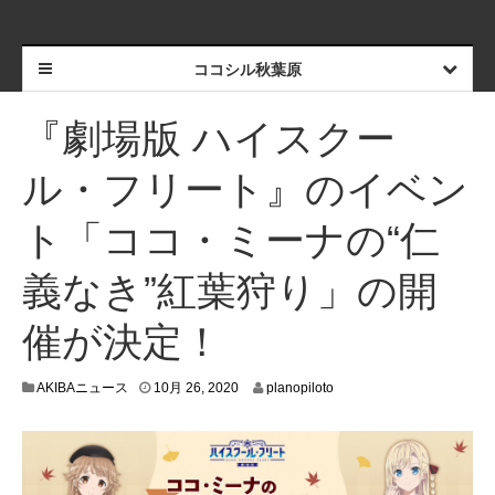
ココシル秋葉原
『劇場版 ハイスクー
ル・フリート』のイベン
ト「ココ・ミーナの“仁
義なき”紅葉狩り」の開
催が決定！
1
AKIBAニュース
10月 26, 2020
planopiloto
0
月
2
3
,