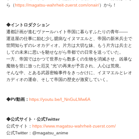
ら（
https://magatsu-wahrheit-zuerst.com/onair/
）から！
◆イントロダクション
遷都計画が進むヴァールハイト帝国に暮らすふたりの青年――
運送屋の仕事に励む少し臆病なイヌマエルと、帝国の新米兵士で
世間知らずのレオカディオ。片方は大切な妹、もう片方は兵士と
しての未来に思いを馳せながら帝都での日常を送っていた。
一方、帝国ではかつて世界から数多くの生物を消滅させ、凶暴な
魔物を世に放った厄災 “光”の再来が予言され、人心は荒廃。
そんな中、とある武器密輸事件をきっかけに、イヌマエルとレオ
カディオの運命、そして帝国の歴史が激変していく。
◆PV動画：
https://youtu.be/l_NnGuLMw6A
◆公式サイト・公式Twitter
公式サイト：
https://www.magatsu-wahrheit-zuerst.com/
公式Twitter：@magatsu_anime