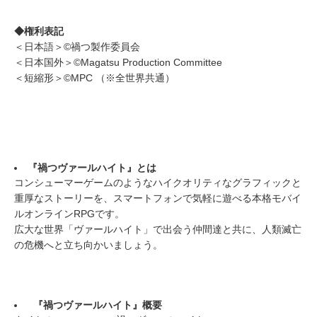
◆権利表記
＜日本語＞©禍つ製作委員会
＜日本国外＞©Magatsu Production Committee
＜短縮形＞©MPC （※全世界共通）
『禍つヴァールハイト』とは
​コンシューマーゲームのようなハイクオリティなグラフィックと
重厚なストーリーを、スマートフォンで気軽に遊べる本格モバイ
ルオンラインRPGです。
広大な世界「ヴァールハイト」で出会う仲間達と共に、人類滅亡
の危機へと立ち向かいましょう。
『禍つヴァールハイト』概要