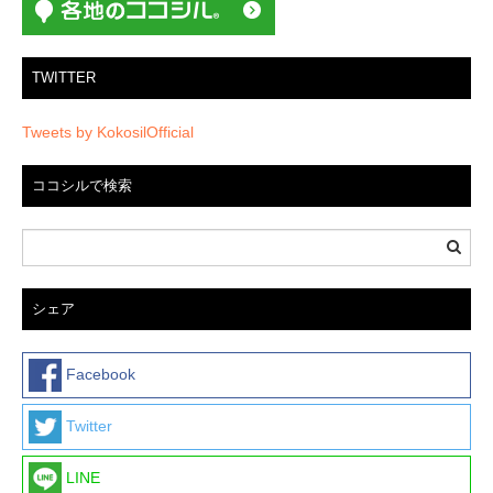
TWITTER
Tweets by KokosilOfficial
ココシルで検索
シェア
Facebook
Twitter
LINE