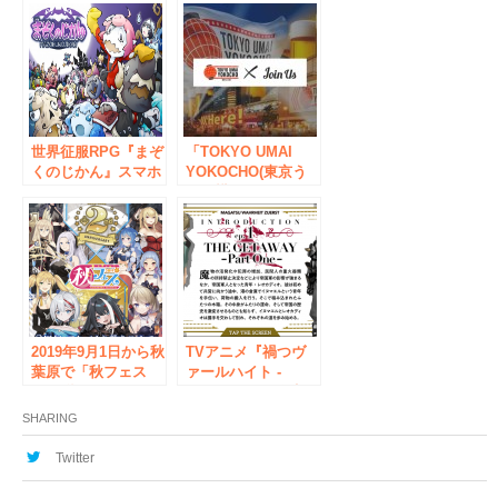
キャンペーン」開
「RAGE」の開催概
催！
要が決定～10月22
日・23日に予選大
会、11月23日に賞金
総額700万円をかけ
た決勝大会を開催～
世界征服RPG『まぞ
「TOKYO UMAI
くのじかん』スマホ
YOKOCHO(東京う
&メガネクリーナー
まい横丁)」でJOIN
販売開始！！
USを見せると、毎
日1杯ドリンクが無
料に！さらに会場内
ユーザーを自動的に
マッチング！
2019年9月1日から秋
TVアニメ『禍つヴ
葉原で「秋フェス
ァールハイト -
2019秋×アズールレ
ZUERST-』、今夜つ
ーン」の開催決定！
いに放送開始！コラ
SHARING
ボカフェ開催も決
定！
Twitter