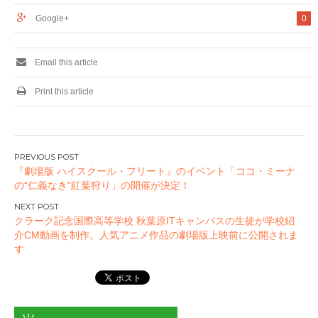
Google+
0
Email this article
Print this article
投
『劇場版 ハイスクール・フリート』のイベント「ココ・ミーナ
稿
の“仁義なき”紅葉狩り」の開催が決定！
ナ
ビ
クラーク記念国際高等学校 秋葉原ITキャンパスの生徒が学校紹
ゲ
介CM動画を制作。人気アニメ作品の劇場版上映前に公開されま
ー
す
シ
ョ
ン