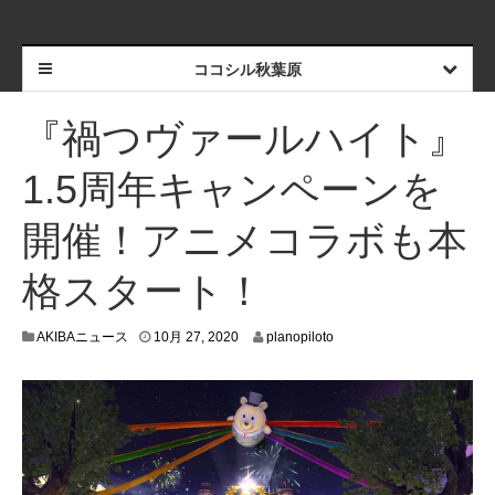
ココシル秋葉原
『禍つヴァールハイト』
1.5周年キャンペーンを
開催！アニメコラボも本
格スタート！
1
AKIBAニュース
10月 27, 2020
planopiloto
0
月
2
3
,
2
0
2