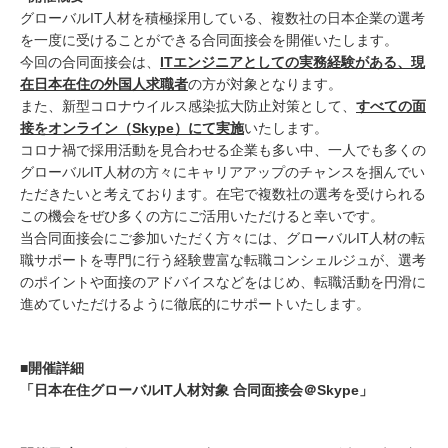
グローバルIT人材を積極採用している、複数社の日本企業の選考
を一度に受けることができる合同面接会を開催いたします。
今回の合同面接会は、
ITエンジニアとしての実務経験がある、現
在日本在住の外国人求職者
の方が対象となります。
また、新型コロナウイルス感染拡大防止対策として、
すべての面
接をオンライン（Skype）にて実施
いたします。
コロナ禍で採用活動を見合わせる企業も多い中、一人でも多くの
グローバルIT人材の方々にキャリアアップのチャンスを掴んでい
ただきたいと考えております。在宅で複数社の選考を受けられる
この機会をぜひ多くの方にご活用いただけると幸いです。
当合同面接会にご参加いただく方々には、グローバルIT人材の転
職サポートを専門に行う経験豊富な転職コンシェルジュが、選考
のポイントや面接のアドバイスなどをはじめ、転職活動を円滑に
進めていただけるように徹底的にサポートいたします。
■開催詳細
「日本在住グローバルIT人材対象 合同面接会＠Skype」