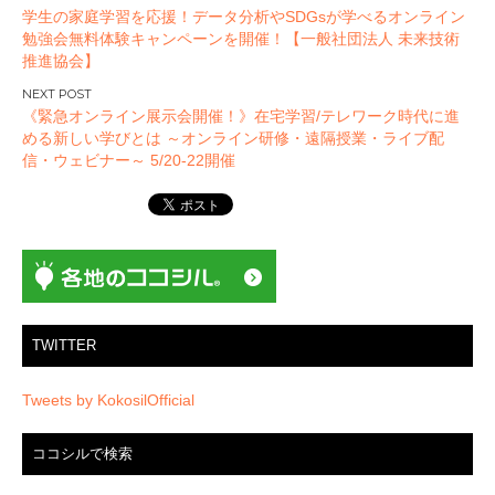
学生の家庭学習を応援！データ分析やSDGsが学べるオンライン
稿
勉強会無料体験キャンペーンを開催！【一般社団法人 未来技術
ナ
推進協会】
ビ
ゲ
《緊急オンライン展示会開催！》在宅学習/テレワーク時代に進
ー
める新しい学びとは ～オンライン研修・遠隔授業・ライブ配
信・ウェビナー～ 5/20-22開催
シ
ョ
ン
TWITTER
Tweets by KokosilOfficial
ココシルで検索