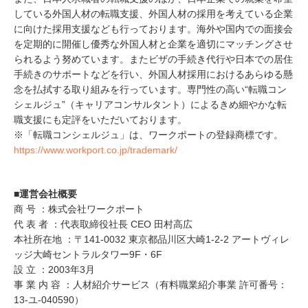
している外国人材の転職支援、外国人材の採用を考えている企業
に向けた採用支援なども行っております。海外や国内での面接会
を定期的に開催し優秀な外国人材と企業を適切にマッチングさせ
られるよう努めています。またビザの手続き代行や日本での居住
手続きのサポートなどを行い、外国人材採用におけるあらゆる懸
念を払拭する取り組みを行っています。専門性の高い“転職コン
シェルジュ”（キャリアコンサルタント）によるきめ細やかな転
職支援にも定評をいただいております。
※「転職コンシェルジュ」は、ワークポートの登録商標です。
https://www.workport.co.jp/trademark/
■運営会社概要
商 号 ：株式会社ワークポート
代 表 者 ：代表取締役社長 CEO 田村高広
本社所在地 ：〒141-0032 東京都品川区大崎1-2-2 アートヴィレ
ッジ大崎セントラルタワー9F・6F
設 立 ：2003年3月
事 業 内 容 ：人材紹介サービス（有料職業紹介事業 許可番号：
13-ユ-040590）