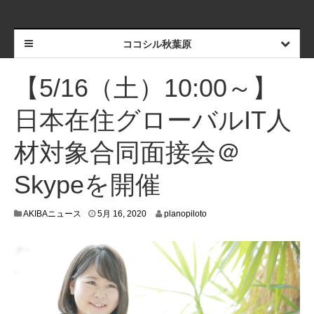
ココシル秋葉原
【5/16（土）10:00～】
日本在住グローバルIT人
材対象合同面接会＠
Skypeを開催
5
AKIBAニュース
5月 16, 2020
planopiloto
月
9
,
2
0
2
0