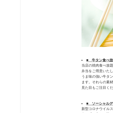
■ 牛タン食べ
当店の焼肉食べ放題
弁当をご用意いた
うま味の強い牛タ
ます。それらの素
見た目もご注目く
■ ソーシャル
新型コロナウイルス