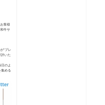
のお客様
り和牛サ
が“プレ
好評いた
毎日のよ
を集める