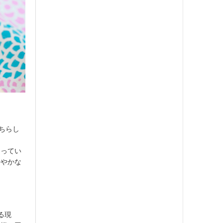
ちらし
なってい
華やかな
る現