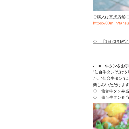
ご購入は直接店舗に
https://00m.in/tans
◇ 【1日20食限
■ 牛タンをお
“仙台牛タン”だけ
た。“仙台牛タン”
楽しみいただけま
◇ 仙台牛タン
◇ 仙台牛タン弁当