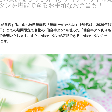
タンを堪能できるお手頃なお弁当も！
idgeが運営する、食べ放題焼肉店『焼肉 一心たん助』上野店は、2020年5
（日）までの期間限定で名物の“仙台牛タン”を使った「仙台牛タン炙りち
定で販売いたします。また、仙台牛タンが堪能できる「仙台牛タン弁当」
します。