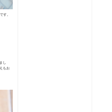
能です。
まし
えもお
。