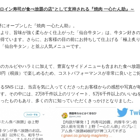
ーロイン寿司が食べ放題の店”として支持される『焼肉 一心たん助』～
上野にオープンした『焼肉 一心たん助』。
により、旨味が強く柔らかく仕上がった「仙台牛タン」は、牛タン好き
を得ています。さらに、お客様の目の前にお持ちして仕上げる「極上炙
、「仙台牛タン」と並ぶ人気メニューです。
のカルビやハラミに加えて、豊富なサイドメニューも含まれた食べ放題
,980円（税抜）で楽しめるため、コストパフォーマンスが非常に良いとご
めとするSNS には、当店を気に入ってくださったお客様からの感想や写真が
す。その中には、2万8千件以上のリツイート、5万6千件以上のいいね
あったものもあり、多くの方に知っていただくきっかけとなりました。