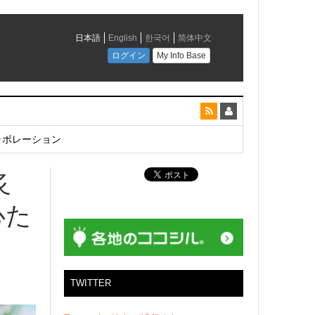
とコラボレーション
炙
心た
TWITTER