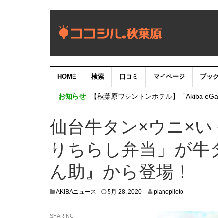
HOME
検索
口コミ
マイページ
ブッ
【重要：9月5日（火）22時】ココシル
お知らせ
【秋葉原ワシントンホテル】「Akiba eGam
「いま、困っている店舗の皆様を応援さ
仙台牛タン×ウニ×
りちらし弁当」が牛
ん助』から登場！
5
AKIBAニュース
5月 28, 2020
planopiloto
月
2
SHARING
2