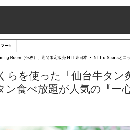
クマーク
：アカウントサービス移行のお知らせ
ing Room（仮称）」期間限定販売 NTT東日本 ・ NTT e-Sports
せていただきたい！」
いくらを使った「仙台牛タン
タン食べ放題が人気の『一