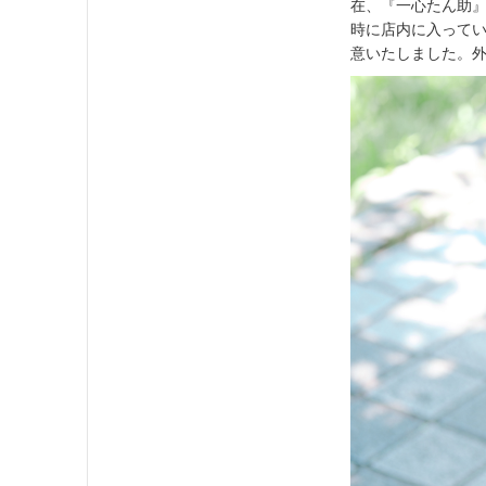
在、『一心たん助
時に店内に入って
意いたしました。