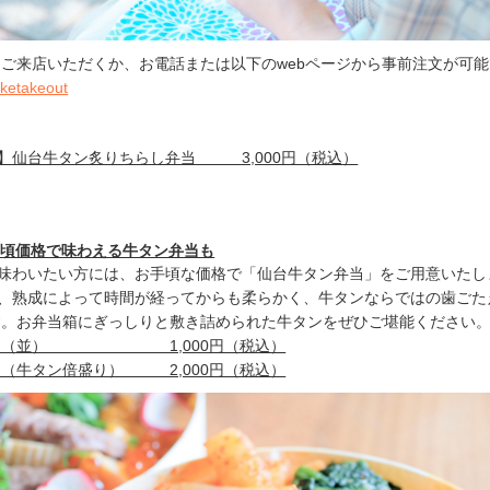
ご来店いただくか、お電話または以下のwebページから事前注文が可
uketakeout
定】仙台牛タン炙りちらし弁当 3,000円（税込）
手頃価格で味わえる牛タン弁当も
を味わいたい方には、お手頃な価格で「仙台牛タン弁当」をご用意いたし
は、熟成によって時間が経ってからも柔らかく、牛タンならではの歯ごた
す。お弁当箱にぎっしりと敷き詰められた牛タンをぜひご堪能ください
弁当（並） 1,000円（税込）
（牛タン倍盛り） 2,000円（税込）