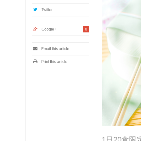
,
2
Twitter
0
2
0
Google+
0
Email this article
Print this article
1日20食