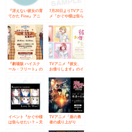
『冴えない彼女の育
7月20日よりTVアニ
てかた Fine』アニ
メ「かぐや様は告ら
メイトフェア in
せたい～天才たちの
2021の開催が決定！
恋愛頭脳戦～」のイ
ベント『ボークスで
も告らせたい』が開
催！
『劇場版 ハイスク
TVアニメ『彼女、
ール・フリート』の
お借りします』のイ
イベント「ココ・ミ
ベント、「『彼女、
ーナの“仁義なき”紅
お借りします』アニ
葉狩り」の開催が決
メイトフェア」の開
定！
催が決定！
イベント『かぐや様
TVアニメ「盾の勇
は告らせたい？～天
者の成り上がり
才たちの恋愛頭脳戦
Season 2」ポップ