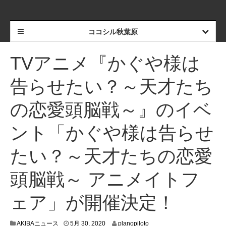
ココシル秋葉原
TVアニメ『かぐや様は
告らせたい？～天才たち
の恋愛頭脳戦～』のイベ
ント「かぐや様は告らせ
たい？～天才たちの恋愛
頭脳戦～ アニメイトフ
ェア」が開催決定！
5
AKIBAニュース
5月 30, 2020
planopiloto