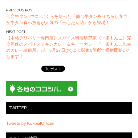
投
仙台牛タン×ウニ×いくらを使った「仙台牛タン炙りちらし弁当」
稿
が牛タン食べ放題が人気の『一心たん助』から登場！
ナ
ビ
【本格デリバリー専門店】スパイス料理研究家《一条もんこ》完
ゲ
全監修のスパイスチキンカレー＆キーマカレー『一条もんこ先生
ー
のカレー診療所』が、5月27日(水)より関東9箇所で提供開始いた
します！
シ
ョ
ン
TWITTER
Tweets by KokosilOfficial