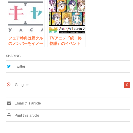
～』Ani-Art 先行販
アップショップ「勇
売キャンペーン in
者の行商」が開催決
アニメイトの開催が
定！！
決定！
フェア特典は野クル
TVアニメ『続・終
のメンバーをイメー
物語』のイベント
ジしたステッカーを
「『続・終物語』
プレゼント！アニメ
Ani-Art フェア in ア
SHARING
イトで3月21日から
ニメイト」の開催が
【TVアニメ「へや
決定！
Twitter
キャン△」フェア in
アニメイト～本栖高
校購買部出張所～】
Google+
0
が開催決定！
Email this article
Print this article