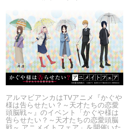
月
2
2
,
2
0
2
0
アルマビアンカはTVアニメ『かぐや
様は告らせたい？～天才たちの恋愛
頭脳戦～』のイベント「かぐや様は
告らせたい？～天才たちの恋愛頭脳
戦～ アニメイトフェア」を開催いた