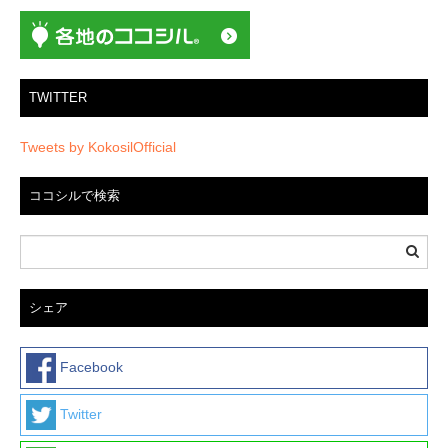
TWITTER
Tweets by KokosilOfficial
ココシルで検索
シェア
Facebook
Twitter