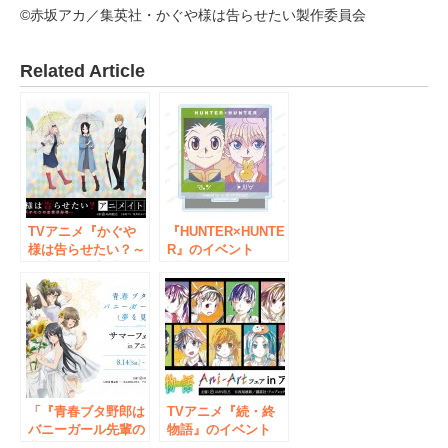
©赤坂アカ／集英社・かぐや様は告らせたい製作委員会
Related Article
TVアニメ『かぐや
『HUNTER×HUNTE
様は告らせたい？～
R』のイベント
天才たちの恋愛頭脳
「『HUNTER×HUN
戦～』のイベント
TER』Ani-Art アニ
「かぐや様は告らせ
メイトフェア in
たい？～天才たちの
2022 Spring」の開
恋愛頭脳戦～ アニ
催が決定！
メイトフェア」が開
催決定！
「『青春ブタ野郎は
TVアニメ『続・終
バニーガール先輩の
物語』のイベント
夢を見ない』サマー
「『続・終物語』