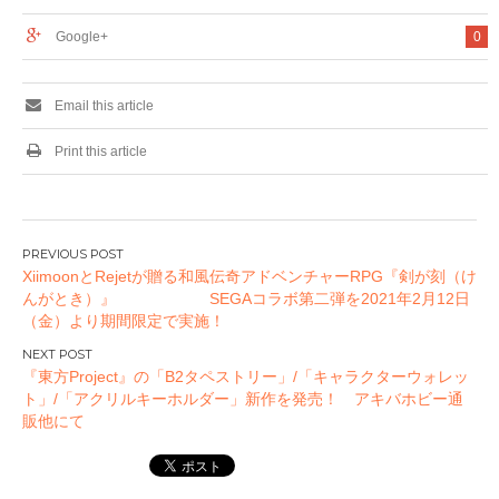
Google+
0
Email this article
Print this article
投
XiimoonとRejetが贈る和風伝奇アドベンチャーRPG『剣が刻（け
稿
んがとき）』 SEGAコラボ第二弾を2021年2月12日
ナ
（金）より期間限定で実施！
ビ
ゲ
『東方Project』の「B2タペストリー」/「キャラクターウォレッ
ー
ト」/「アクリルキーホルダー」新作を発売！ アキバホビー通
販他にて
シ
ョ
ン