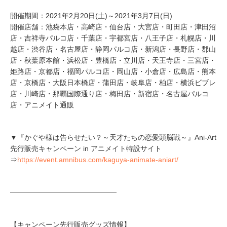
開催期間：2021年2月20日(土)～2021年3月7日(日)
開催店舗：池袋本店・高崎店・仙台店・大宮店・町田店・津田沼
店・吉祥寺パルコ店・千葉店・宇都宮店・八王子店・札幌店・川
越店・渋谷店・名古屋店・静岡パルコ店・新潟店・長野店・郡山
店・秋葉原本館・浜松店・豊橋店・立川店・天王寺店・三宮店・
姫路店・京都店・福岡パルコ店・岡山店・小倉店・広島店・熊本
店・京橋店・大阪日本橋店・蒲田店・岐阜店・柏店・横浜ビブレ
店・川崎店・那覇国際通り店・梅田店・新宿店・名古屋パルコ
店・アニメイト通販
▼『かぐや様は告らせたい？～天才たちの恋愛頭脳戦～』Ani-Art
先行販売キャンペーン in アニメイト特設サイト
⇒
https://event.amnibus.com/kaguya-animate-aniart/
―――――――――――――――
【キャンペーン先行販売グッズ情報】