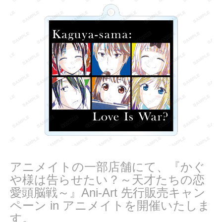
2
0
2
1
アニメイトの一部店舗にて、『かぐ
や様は告らせたい？～天才たちの恋
愛頭脳戦～』Ani-Art 先行販売キャン
ペーン in アニメイトを開催いたしま
す。