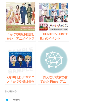
フェア 2021 in アニ
Ani-Art フェア in ア
メイト」の開催が決
ニメイト」の開催が
定！
決定！
「かぐや様は初詣し
『HUNTER×HUNTE
たい」アニメイトフ
R』のイベント
ェアの実施が決定！
「『HUNTER×HUN
TER』Ani-Art アニ
メイトフェア in
2021 Autumn」の開
催が決定！
7月20日よりTVアニ
『冴えない彼女の育
メ「かぐや様は告ら
てかた Fine』アニ
せたい～天才たちの
メイトフェア in
恋愛頭脳戦～」のイ
2021の開催が決定！
SHARING
ベント『ボークスで
も告らせたい』が開
Twitter
催！