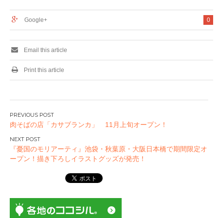
Google+
0
Email this article
Print this article
投
肉そばの店「カサブランカ」 11月上旬オープン！
稿
ナ
『憂国のモリアーティ』池袋・秋葉原・大阪日本橋で期間限定オ
ビ
ープン！描き下ろしイラストグッズが発売！
ゲ
ー
シ
ョ
ン