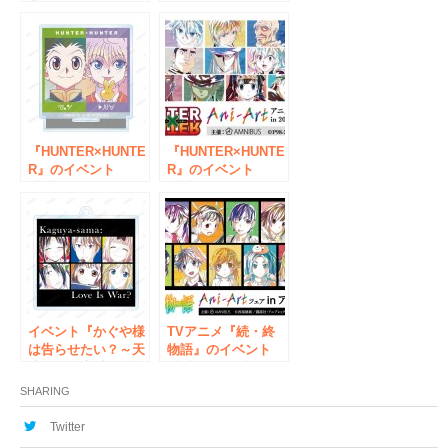
夢を見ない』サマー
メイトフェア in
フェア 2021 in アニ
2021の開催が決定！
メイト」の開催が決
定！
『HUNTER×HUNTE
『HUNTER×HUNTE
R』のイベント
R』のイベント
「『HUNTER×HUN
「『HUNTER×HUN
TER』Ani-Art アニ
TER』Ani-Art アニ
メイトフェア in
メイトフェア in
2022 Spring」の開
2021 Autumn」の開
催が決定！
催が決定！
イベント『かぐや様
TVアニメ『続・終
は告らせたい？～天
物語』のイベント
才たちの恋愛頭脳戦
「『続・終物語』
～』Ani-Art 先行販
Ani-Art フェア in ア
SHARING
売キャンペーン in
ニメイト」の開催が
アニメイトの開催が
決定！
Twitter
決定！