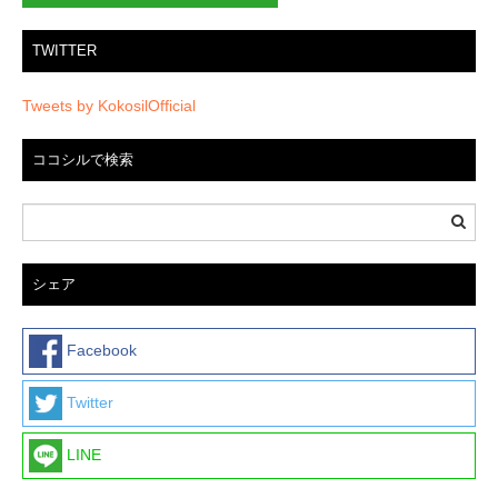
TWITTER
Tweets by KokosilOfficial
ココシルで検索
シェア
Facebook
Twitter
LINE