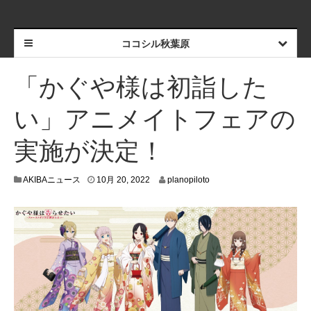
ココシル秋葉原
「かぐや様は初詣した
い」アニメイトフェアの
実施が決定！
1
AKIBAニュース
10月 20, 2022
planopiloto
0
月
2
0
,
2
0
2
2