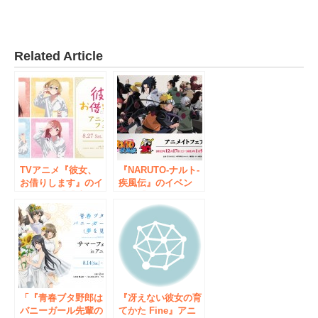
Related Article
TVアニメ『彼女、
『NARUTO-ナルト-
お借りします』のイ
疾風伝』のイベン
ベント、「『彼女、
ト、『NARUTO-ナ
お借りします』アニ
ルト- 疾風伝』20周
メイトフェア」の開
年記念 アニメイト
催が決定！
フェアの開催が決
定！
「『青春ブタ野郎は
『冴えない彼女の育
バニーガール先輩の
てかた Fine』アニ