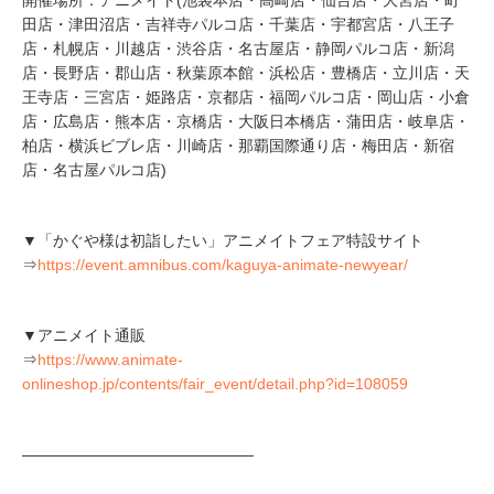
開催場所：アニメイト(池袋本店・高崎店・仙台店・大宮店・町
田店・津田沼店・吉祥寺パルコ店・千葉店・宇都宮店・八王子
店・札幌店・川越店・渋谷店・名古屋店・静岡パルコ店・新潟
店・長野店・郡山店・秋葉原本館・浜松店・豊橋店・立川店・天
王寺店・三宮店・姫路店・京都店・福岡パルコ店・岡山店・小倉
店・広島店・熊本店・京橋店・大阪日本橋店・蒲田店・岐阜店・
柏店・横浜ビブレ店・川崎店・那覇国際通り店・梅田店・新宿
店・名古屋パルコ店)
▼「かぐや様は初詣したい」アニメイトフェア特設サイト
⇒
https://event.amnibus.com/kaguya-animate-newyear/
▼アニメイト通販
⇒
https://www.animate-
onlineshop.jp/contents/fair_event/detail.php?id=108059
―――――――――――――――