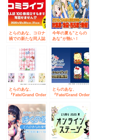
とらのあな、コロナ
今年の夏も”とらの
禍での新たな同人誌
あな”が熱い！
イベントを実施！ク
「2016とらのあな夏
リエイターユニット
限定特設イベント」
COJIRASE LUNCH
を、秋葉原・池袋・
BOXと『コミライ
名古屋で開催！
ブ〜同人誌100冊紹
介するまで年越せま
せん！？～』を大晦
日に生配信決定！
とらのあな、
とらのあな、
『Fate/Grand Order
『Fate/Grand Order
× Sanrio
× Sanrio
characters』とらの
characters』とらの
あな限定コラボグッ
あな限定コラボグッ
ズを3月27日より秋
ズを3月27日より秋
葉原店と通販で販売
葉原店と通販で販売
開始！
開始！