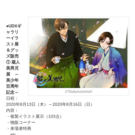
●UDXギ
ャラリ
ーイラ
スト展
＆グッ
ズ販売
① 蔵人
美男児
展 ～
美少年
百周年
©Tsukurunomori
記念～
日程：
2020年8月13日（木）～2020年8月16日（日）
内容：
・複製イラスト展示（103点）
・物販コーナー
・来場者特典
…etc