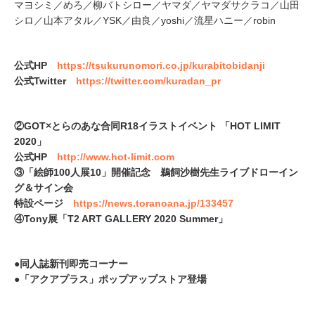
マヨシミ／めろ／柳バトシロー／ヤマダ／ヤマダサクラコ／山田
シロ／山本アタル／YSK／由良／yoshi／流星ハニー／robin
公式HP
https://tsukurunomori.co.jp/kurabitobidanji
公式Twitter
https://twitter.com/kuradan_pr
②GOT×とらのあな合同R18イラストイベント 「HOT LIMIT
2020」
公式HP
http://www.hot-limit.com
③「絵師100人展10」開催記念 鵜飼沙樹先生ライブドローイン
グ＆サイン会
特設ページ
https://news.toranoana.jp/133457
④Tony展「T2 ART GALLERY 2020 Summer」
●同人誌新刊即売コーナー
●「アクアプラス」ポップアップストア登場