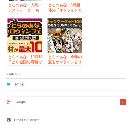
とらのあな、人気イ
とらのあな、8月開
ラストレーター あ
催の「オンラインと
やみ先生のイラスト
ら祭り2020夏」にて
展 第2弾『ぼくの彼
25周年記念企画の
女 2』を、10月16日
他、関智一さんやク
より秋葉原で開催。
リムゾン先生の登場
するオンラインステ
ージイベントの配信
が決定！
とらのあな、10月14
とらのあな、今年の
日より全国の店舗で
夏もオンラインとリ
『とらのあな ハロ
アルで限定イベント
ウィンフェア』を開
『とらのあな
SHARING
催！期間中、同人誌
SUMMER
が5%割引に。店頭
Campaign 2022』
Twitter
支払い手数料無料キ
を開催！
ャンペーンも。
Google+
0
Email this article