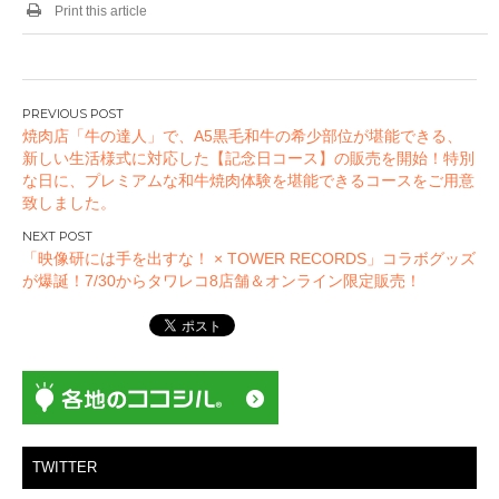
Print this article
投
焼肉店「牛の達人」で、A5黒毛和牛の希少部位が堪能できる、
稿
新しい生活様式に対応した【記念日コース】の販売を開始！特別
ナ
な日に、プレミアムな和牛焼肉体験を堪能できるコースをご用意
ビ
致しました。
ゲ
ー
「映像研には手を出すな！ × TOWER RECORDS」コラボグッズ
が爆誕！7/30からタワレコ8店舗＆オンライン限定販売！
シ
ョ
ン
TWITTER