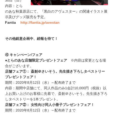
30日（日）
内容：とら
のあな秋葉原店にて、『黒白のアヴェスター』の関連イラスト展
示及びグッズ販売を予定。
Fantia
http://fantia.jp/avestan
その他鋭意企画中、続報を待て！
④ キャンぺーン/フェア
●とらのあな店舗限定プレゼントフェア
※内容は変更となる場
合がございます。
店舗フェア①： 斎創＠さいそう。先生描き下ろしタペストリー
プレゼントフェア！
期間：2020年8月12日（水）～配布終了まで
内容：期間中店舗にて、同人作品のみ1会計10,000円（税抜）以
上お買い上げのお客様に先着で、斎創＠さいそう。先生描き下ろ
しタペストリーを1本プレゼント。
店舗フェア②： 女性向け同人小冊子プレゼントフェア！
期間：2020年8月12日（水）～配布終了まで