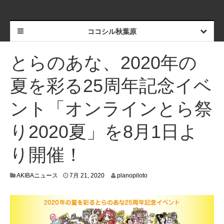
ココシル秋葉原
とらのあな、2020年の
夏を彩る25周年記念イベ
ント「オンラインとら祭
り2020夏」を8月1日よ
り開催！
7
AKIBAニュース
7月 21, 2020
planopiloto
月
1
8
,
2