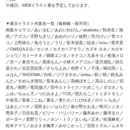
※後日、WEBイラスト展を予定しております。
▼展示イラスト作家名一覧（敬称略・順不同）
相葉キョウコ／あいるむ／あおいれびん／akabeko／秋赤音／旭
炬／アズコ／天野ちぎり／あめのジジ／綾野／市川けい／壱コト
コ／上野綺士／兔ろうと／うり／影木栄貴／絵歩／octo／尾羊英
／OMEGA 2-D／カシオ／カスカベアキラ／カズキ ヨネ／カゼキ
ショウ／カトーナオ／鏑家エンタ／キナコ／九条キヨ／灸場メロ
／京一／倉吉サム／黒衛もん／小林スメアゴル／逆月酒乱／紗久
楽さわ／左近堂絵里／さらちよみ／色野イト／子清／嶋次郎／し
ゅはん／SHOOWA／白松／ジワタネホ／sinba／鈴ノ助／鈴丸み
んた／すめらぎ琥珀／星名あんじ／高崎ぼすこ／高山しのぶ／武
若丸／唯野／竜田揚げ／田中ストライク／ためこう／ダヨオ／ち
ふゆ／ぢゅん子／つだみきよ／TCB／照久ちこ／トミダトモミ／
中条亮／那多ここね／夏生／煮たか／にびゆき／のり いもお／
はあと／ハナ／花邑まい／はらだ／春が野かおる／晴川シンタ／
秀良子／日吉丸晃／ビリー・バリバリー／藤井あや／藤河るり／
ボーダー／星野リリィ／ホン・トク／まいね／正木／松浦麻衣／
松本テマリ／みささぎ楓李／みやこかっく／宮田トヲル／ムネヤ