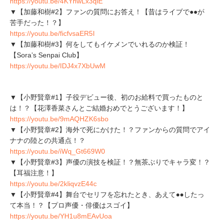
https://youtu.be/4KYnwLx3qlE
▼【加藤和樹#2】ファンの質問にお答え！【昔はライブで●●が
苦手だった！？】
https://youtu.be/ficfvsaER5I
▼【加藤和樹#3】何をしてもイケメンでいれるのか検証！
【Sora’s Senpai Club】
https://youtu.be/IDJ4x7XbUwM
▼【小野賢章#1】子役デビュー後、初のお給料で買ったものと
は！？【花澤香菜さんとご結婚おめでとうございます！】
https://youtu.be/9mAQHZK6sbo
▼【小野賢章#2】海外で死にかけた！？ファンからの質問でアイ
ナナの陸との共通点！？
https://youtu.be/iWq_Gt669W0
▼【小野賢章#3】声優の演技を検証！？無茶ぶりでキャラ変！？
【耳福注意！】
https://youtu.be/2kliqvzE44c
▼【小野賢章#4】舞台でセリフを忘れたとき、あえて●●したっ
て本当！？【プロ声優・俳優はスゴイ】
https://youtu.be/YH1u8mEAvUoa