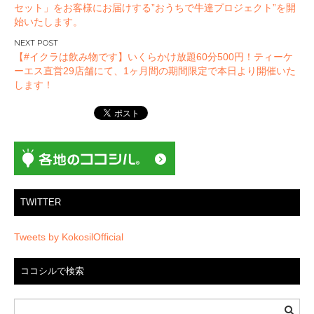
ナ
セット」をお客様にお届けする”おうちで牛達プロジェクト”を開
ビ
始いたします。
ゲ
ー
【#イクラは飲み物です】いくらかけ放題60分500円！ティーケ
ーエス直営29店舗にて、1ヶ月間の期間限定で本日より開催いた
シ
します！
ョ
ン
TWITTER
Tweets by KokosilOfficial
ココシルで検索