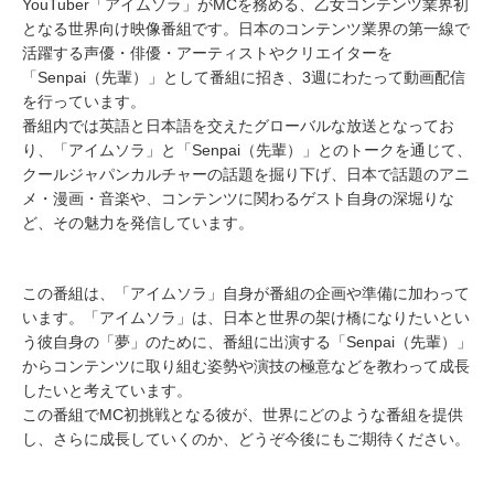
YouTuber「アイムソラ」がMCを務める、乙女コンテンツ業界初
となる世界向け映像番組です。日本のコンテンツ業界の第一線で
活躍する声優・俳優・アーティストやクリエイターを
「Senpai（先輩）」として番組に招き、3週にわたって動画配信
を行っています。
番組内では英語と日本語を交えたグローバルな放送となってお
り、「アイムソラ」と「Senpai（先輩）」とのトークを通じて、
クールジャパンカルチャーの話題を掘り下げ、日本で話題のアニ
メ・漫画・音楽や、コンテンツに関わるゲスト自身の深堀りな
ど、その魅力を発信しています。
この番組は、「アイムソラ」自身が番組の企画や準備に加わって
います。「アイムソラ」は、日本と世界の架け橋になりたいとい
う彼自身の「夢」のために、番組に出演する「Senpai（先輩）」
からコンテンツに取り組む姿勢や演技の極意などを教わって成長
したいと考えています。
この番組でMC初挑戦となる彼が、世界にどのような番組を提供
し、さらに成長していくのか、どうぞ今後にもご期待ください。