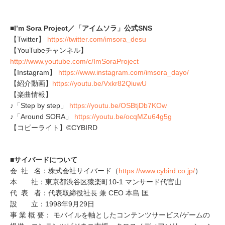
■I’m Sora Project／「アイムソラ」公式SNS
【Twitter】
https://twitter.com/imsora_desu
【YouTubeチャンネル】
http://www.youtube.com/c/ImSoraProject
【Instagram】
https://www.instagram.com/imsora_dayo/
【紹介動画】
https://youtu.be/Vxkr82QiuwU
【楽曲情報】
♪「Step by step」
https://youtu.be/OSBtjDb7KOw
♪「Around SORA」
https://youtu.be/ocqMZu64g5g
【コピーライト】©CYBIRD
■サイバードについて
会 社 名：株式会社サイバード（
https://www.cybird.co.jp/
）
本 社：東京都渋谷区猿楽町10-1 マンサード代官山
代 表 者：代表取締役社長 兼 CEO 本島 匡
設 立：1998年9月29日
事 業 概 要： モバイルを軸としたコンテンツサービス/ゲームの