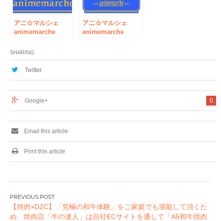
アニ☆マルシェ
アニ☆マルシェ
animemarche
animemarche
2017夏 in アニメイ
2016冬 in アニメイ
ト【池袋・秋葉原・
ト【池袋・秋葉原・
SHARING
大阪日本橋】７度目
大阪日本橋】 2016
になる開催決定！
年12月29日～2017
Twitter
年1月3日に、６度目
の開催決定！
Google+
0
Email this article
Print this article
投
【焼肉×D2C】「究極の和牛体験」をご家庭でも堪能して頂くた
稿
め、焼肉店「牛の達人」は自社ECサイトを通して「A5和牛焼肉