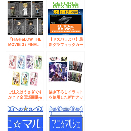
キャンペーン」開
人気キャラクターが
催！
アクリルスタンド、
缶バッチ、クリアフ
ァイルになって登
場！
『HiGH&LOW THE
【ドスパラより】最
MOVIE 3 / FINAL
新グラフィックカー
MISSION』Blu-
ド「GeForce GTX
ray・DVD 発売記念
1070」深夜販売会を
フェアにCLAMP先
開催！6月10日
生イラストの特典プ
(金)22：00ドスパラ
レゼントが決定！
秋葉原本店にて抽選
会
ご注文はうさぎです
描き下ろしイラスト
か？？全国巡回展＆
を使用した新作グッ
オンリーショップ
ズを多数発売！「百
in アニメイト
花百狼 ～戦国忍法
帖～ in アニメイト
冬の宴」推しなモノ
コーナーにて開
催！！