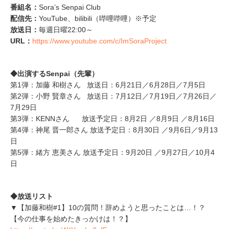
番組名：
Sora’s Senpai Club
配信先：
YouTube、bilibili（哔哩哔哩）※予定
放送日：
毎週日曜22:00～
URL：
https://www.youtube.com/c/ImSoraProject
◆出演するSenpai（先輩）
第1弾：加藤 和樹さん 放送日：6月21日／6月28日／7月5日
第2弾：小野 賢章さん 放送日：7月12日／7月19日／7月26日／
7月29日
第3弾：KENNさん 放送予定日：8月2日 ／8月9日 ／8月16日
第4弾：神尾 晋一郎さん 放送予定日：8月30日 ／9月6日／9月13
日
第5弾：緒方 恵美さん 放送予定日：9月20日 ／9月27日／10月4
日
◆放送リスト
▼【加藤和樹#1】10の質問！辞めようと思ったことは…！？
【今の仕事を始めたきっかけは！？】