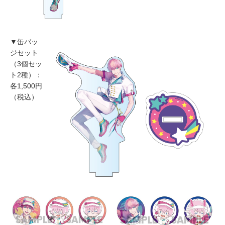
▼缶バッ
ジセット
（3個セッ
ト2種）：
各1,500円
（税込）