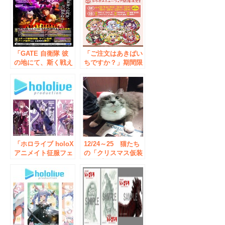
「GATE 自衛隊 彼
「ご注文はあきばい
の地にて、斯く戦え
ちですか？」期間限
り」オンリーショッ
定で開催！！
プ 12/28（月）～
書泉ブックタワー
（秋葉原）にて開
催！
「ホロライブ holoX
12/24～25 猫たち
アニメイト征服フェ
の「クリスマス仮装
ア＆オンリーショッ
コスプレイベント」
プ 2023」が11月11
日から開催！ 描き
起こしイラストを使
用した「ブロマイ
ド」が特典としても
らえるほか、新作グ