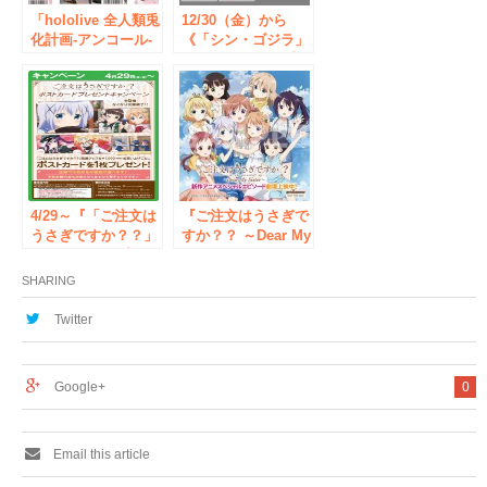
ッズも発売!!
「hololive 全人類兎
12/30（金）から
化計画-アンコール-
《「シン・ゴジラ」
フェア＆オンリーシ
オンリーショップ in
ョップ in アニメイ
書泉》開催！
ト」が、2023年12月
23日から開催！ フ
ェア特典はキュート
な衣装に身を包んだ
兎田ぺこらさんのブ
ロマイド!!
4/29～『「ご注文は
『ご注文はうさぎで
うさぎですか？？」
すか？？ ～Dear My
ポストカードプレゼ
Sister～』ゲーマー
ントキャンペーン』
ズ本店にて特製ステ
SHARING
開催決定！
ッカー配布
Twitter
Google+
0
Email this article