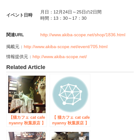
月日：12月24日～25日の2日間
イベント日時
時間：13：30～17：30
関連URL
http://www.akiba-scope.net/shop/1836.html
掲載元：
http://www.akiba-scope.net/event/705.html
情報提供元：
http://www.akiba-scope.net/
Related Article
【猫カフェ cat cafe
【 猫カフェ cat cafe
nyanny 秋葉原店 】
nyanny 秋葉原店 】
LINE＠公式アカウ
Weiboアカウントを
ント開設。お客様と
開設。 中国からの
の距離をより近く。
インバウンド需要に