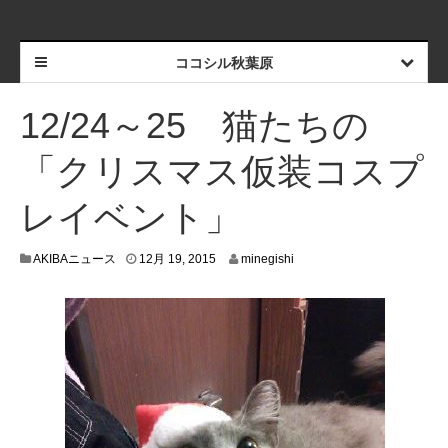
ココシル秋葉原
12/24～25 猫たちの
「クリスマス仮装コスプ
レイベント」
1
AKIBAニュース
12月 19, 2015
minegishi
2
月
1
5
,
2
0
1
5