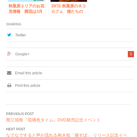
秋葉原エリアのお花
10/31 秋葉原のネコ
見情報 開花は3月
カフェ 猫たちの
23日頃 見ごろは3
「ハロウィーンコス
月下旬～4月上旬
プレイベント」開催
SHARING
New
Twitter
Google+
0
Email this article
Print this article
投
熊江琉唯『琉璃色タイム』DVD発売記念イベント
稿
ナ
なでなですると声が流れる抱き枕「痛すぽ」 リリース記念イベ