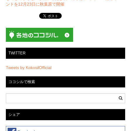
ビ
ントを12月23日に秋葉原で開催
ゲ
ー
シ
ョ
ン
TWITTER
Tweets by KokosilOfficial
ココシルで検索
シェア