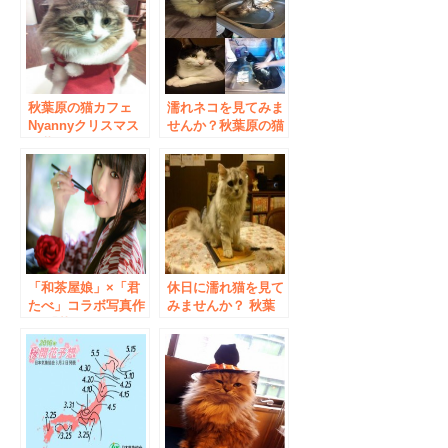
対応
秋葉原の猫カフェ
濡れネコを見てみま
Nyannyクリスマス
せんか？秋葉原の猫
仮装イベント2016
カフェNyanny・猫
のシャンプー見学会
「和茶屋娘」×「君
休日に濡れ猫を見て
たべ」コラボ写真作
みませんか？ 秋葉
品 「華果 かか 繚乱
原の猫カフェ
りょうらん 」
nyanny，猫のシャ
ンプー見学会
2017.02.18土曜日