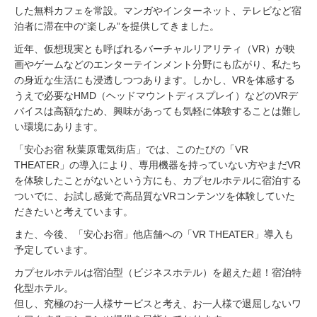
した無料カフェを常設。マンガやインターネット、テレビなど宿
泊者に滞在中の“楽しみ”を提供してきました。
近年、仮想現実とも呼ばれるバーチャルリアリティ（VR）が映
画やゲームなどのエンターテインメント分野にも広がり、私たち
の身近な生活にも浸透しつつあります。しかし、VRを体感する
うえで必要なHMD（ヘッドマウントディスプレイ）などのVRデ
バイスは高額なため、興味があっても気軽に体験することは難し
い環境にあります。
「安心お宿 秋葉原電気街店」では、このたびの「VR
THEATER」の導入により、専用機器を持っていない方やまだVR
を体験したことがないという方にも、カプセルホテルに宿泊する
ついでに、お試し感覚で高品質なVRコンテンツを体験していた
だきたいと考えています。
また、今後、「安心お宿」他店舗への「VR THEATER」導入も
予定しています。
カプセルホテルは宿泊型（ビジネスホテル）を超えた超！宿泊特
化型ホテル。
但し、究極のお一人様サービスと考え、お一人様で退屈しないワ