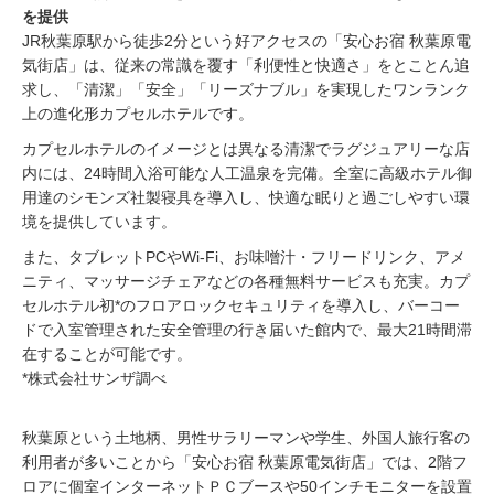
を提供
JR秋葉原駅から徒歩2分という好アクセスの「安心お宿 秋葉原電
気街店」は、従来の常識を覆す「利便性と快適さ」をとことん追
求し、「清潔」「安全」「リーズナブル」を実現したワンランク
上の進化形カプセルホテルです。
カプセルホテルのイメージとは異なる清潔でラグジュアリーな店
内には、24時間入浴可能な人工温泉を完備。全室に高級ホテル御
用達のシモンズ社製寝具を導入し、快適な眠りと過ごしやすい環
境を提供しています。
また、タブレットPCやWi-Fi、お味噌汁・フリードリンク、アメ
ニティ、マッサージチェアなどの各種無料サービスも充実。カプ
セルホテル初*のフロアロックセキュリティを導入し、バーコー
ドで入室管理された安全管理の行き届いた館内で、最大21時間滞
在することが可能です。
*株式会社サンザ調べ
秋葉原という土地柄、男性サラリーマンや学生、外国人旅行客の
利用者が多いことから「安心お宿 秋葉原電気街店」では、2階フ
ロアに個室インターネットＰＣブースや50インチモニターを設置