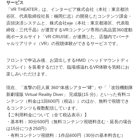
サービス
「VR THEATER」は、インターピア株式会社（本社：東京都渋
谷区、代表取締役社長：楠岡仁志）の開発したコンテンツ課金・
店頭決済システムと、株式会社eje（本社：東京都港区、代表取
締役：三代千晶）が運営するVRコンテンツ専用の高品質360度動
画ポータルサイト「VR CRUISE」が連携した、店舗内でバーチ
ャルリアリティ（VR）の視聴体験ができるサービスです。
フロントで申込み後、お貸出しするHMD（ヘッドマウントディ
スプレイ）を装着するだけで、臨場感溢れるVR体験を気軽にお
楽しみいただけます。
現在、「進撃の巨人展 360°体感シアター“哮”」や「「攻殻機動隊
新劇場版 Virtual Reality Diver」 完成版(15 分)」といった有料コ
ンテンツ（料金は1回600円（税込））のほか、無料で視聴でき
るコンテンツも複数配信しています。
【ご利用料金について（全て税込表示）】
・基本料：30分500円（無料コンテンツ視聴料含む・延長の場合
は15分につき250円）
・有料コンテンツ視聴料：1作品600円（30分の基本料含む）