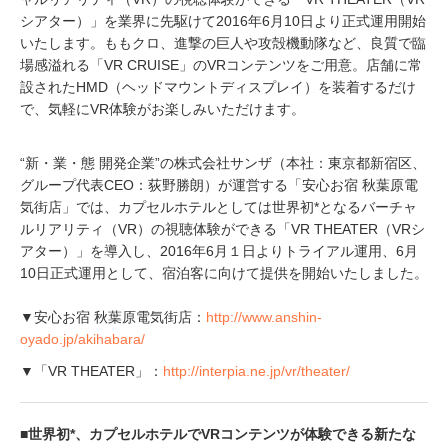
シアター）」を業界に先駆けて2016年6月10日より正式運用開始
いたします。ももクロ、進撃の巨人や攻殻機動隊など、良質で臨
場感溢れる「VR CRUISE」のVRコンテンツをご用意。店舗に常
設されたHMD（ヘッドマウントディスプレイ）を装着するだけ
で、気軽にVR体験がお楽しみいただけます。
“新・業・態 開発企業”の株式会社サンザ（本社：東京都新宿区、
グループ代表CEO：荻野勝朗）が運営する「安心お宿 秋葉原電
気街店」では、カプセルホテルとしては世界初*となるバーチャ
ルリアリティ（VR）の視聴体験ができる「VR THEATER（VRシ
アター）」を導入し、2016年6月１日よりトライアル運用、6月
10日正式運用として、宿泊客に向けて提供を開始いたしました。
▼安心お宿 秋葉原電気街店：
http://www.anshin-
oyado.jp/akihabara/
▼「VR THEATER」：
http://interpia.ne.jp/vr/theater/
■世界初*、カプセルホテルでVRコンテンツが体験できる新たな