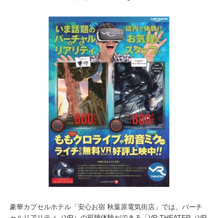
月
9
,
2
0
1
6
豪華カプセルホテル「安心お宿 秋葉原電気街店」では、バーチ
ャルリアリティ（VR）の視聴体験ができる「VR THEATER（VR