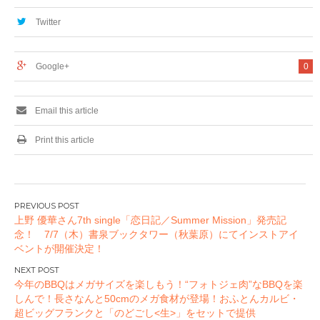
秋葉原にて開催いた
します。
Twitter
Google+
0
Email this article
Print this article
投
上野 優華さん7th single「恋日記／Summer Mission」発売記
稿
念！ 7/7（木）書泉ブックタワー（秋葉原）にてインストアイ
ナ
ベントが開催決定！
ビ
ゲ
今年のBBQはメガサイズを楽しもう！“フォトジェ肉”なBBQを楽
ー
しんで！長さなんと50cmのメガ食材が登場！ おふとんカルビ・
超ビッグフランクと「のどごし<生>」をセットで提供
シ