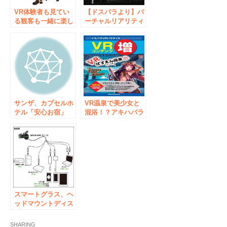
VR体験者も見てい
【ドスパラより】バ
る観客も一緒に楽し
ーチャルリアリティ
める 「リアルタイ
(VR)の専門スペー
ム複合現実」でブー
ス、「ドスパラ VR
スを演出！！
パラダイス」が、7
月7日(木)秋葉原本店
にオープン
サンザ、カプセルホ
VR温泉で美少女と
テル「安心お宿」
混浴！？アキハバラ
へ、通訳サービス
最大級の無料VR体
「SMILE CALL（ス
験施設“ドスパラ VR
マイルコール）」を
パラダイス”に新コ
提供開始
ンテンツ『 VRぱず
えん温泉～ローマ風
～ 』が登場
スマートグラス、ヘ
ッドマウントディス
プレイの体験会を１
０月２９日土曜日に
SHARING