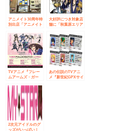
アニメイト30周年特
大好評につき対象店
別出店「アニメイト
舗に「秋葉原エリア
AKIBAガールズステ
の女性のためのアニ
ーション」グランド
メイト」ガルステ
オープン記念イベン
（アニメイトAKIBA
ト・キャンペーン情
ガールズステーショ
報
ン）でもdポイント
の取り扱い開始決定
TVアニメ『フレー
あの伝説のTVアニ
ムアームズ・ガー
メ『新世紀GPXサイ
ル』 フードコラボ
バーフォーミュラ』
キャンペーン「秋葉
のグッズが登場!!
原FULLSCRATCH
「ドライバーライセ
LOVE!!」 メニュー
ンスカード風ブロマ
＆特典グッズ公開！
イド」が手に入るキ
いよいよ6月5日
ャンペーンも開催。
（月）からスター
ト！
2次元アイドルのグ
ッズがいっぱい！