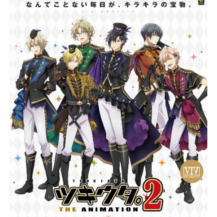
,
2
0
2
0