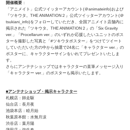
開催概要
：
「アニメイト」公式ツイッターアカウント(＠animateinfo)および
『ツキウタ。THE ANIMATION２』公式ツイッターアカウント(＠
tsukiani_info)をフォローしていただき、全国アニメイト店舗内に
掲示された『ツキウタ。THE ANIMATION２』の「Six Gravity
ver.」「Procellarum ver.」のいずれか応援したいユニットのポス
ターを撮影した写真と「#ツキウタポスター」をつけてツイート
していただいた方の中から抽選で24名に「キャラクター ver.」の
ポスターに、キャラクターサインをいれてプレゼントいたしま
す。
さらにアンテナショップではキャラクターの直筆メッセージ入り
「キャラクター ver.」のポスターも掲示いたします。
■アンテナショップ・掲示キャラクター
札幌店：師走駆
仙台店：長月夜
池袋本店：睦月始
秋葉原本館：水無月涙
渋谷店：葉月陽
蒲田店：弥生春