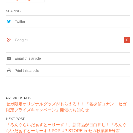
「MY★STAR
Shop」4月29日～5
SHARING
月14日の期間限定で
秋葉原にオープン!!
Twitter
Google+
0
Email this article
Print this article
投
セガ限定オリジナルグッズがもらえる！！『名探偵コナン セガ
稿
限定プライズキャンペーン』開催のお知らせ
ナ
ビ
「ろんぐらいだぁすとーりーず！」新商品が目白押し！『ろんぐ
ゲ
らいだぁすとーりーず！POP UP STORE in セガ秋葉原5号館