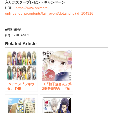
入りポスタープレゼントキャンペーン
URL：
https://www.animate-
onlineshop.jp/contents/fair_event/detail.php?id=104316
■権利表記
(C)TSUKIANI.2
Related Article
TVアニメ『ツキウ
《『柚子森さん』第
タ。 THE
2集発売記念 『柚
ANIMATION』×グッ
子森さん』推しフェ
ドスマイル×アニメ
ア》3/10（金）か
イトカフェ秋葉原の
ら、書泉・芳林堂書
コラボカフェが9月
店にて開催！
30日より開催決定！