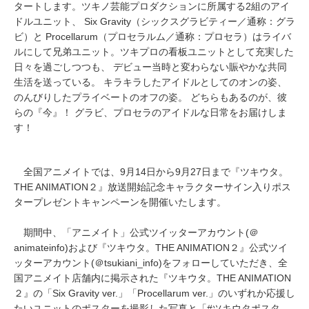
タートします。ツキノ芸能プロダクションに所属する2組のアイ
ドルユニット、 Six Gravity（シックスグラビティー／通称：グラ
ビ）と Procellarum（プロセラルム／通称：プロセラ）はライバ
ルにして兄弟ユニット。ツキプロの看板ユニットとして充実した
日々を過ごしつつも、 デビュー当時と変わらない賑やかな共同
生活を送っている。 キラキラしたアイドルとしてのオンの姿、
のんびりしたプライベートのオフの姿。 どちらもあるのが、彼
らの『今』！ グラビ、プロセラのアイドルな日常をお届けしま
す！
全国アニメイトでは、9月14日から9月27日まで『ツキウタ。
THE ANIMATION２』放送開始記念キャラクターサイン入りポス
タープレゼントキャンペーンを開催いたします。
期間中、「アニメイト」公式ツイッターアカウント(＠
animateinfo)および『ツキウタ。THE ANIMATION２』公式ツイ
ッターアカウント(＠tsukiani_info)をフォローしていただき、全
国アニメイト店舗内に掲示された『ツキウタ。THE ANIMATION
２』の「Six Gravity ver.」「Procellarum ver.」のいずれか応援し
たいユニットのポスターを撮影した写真と「#ツキウタポスタ