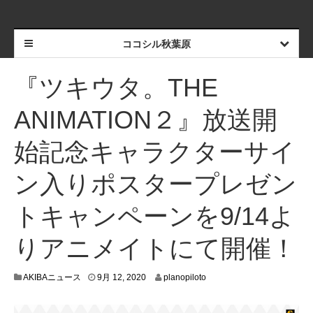
ココシル秋葉原
『ツキウタ。THE
ANIMATION２』放送開
始記念キャラクターサイ
ン入りポスタープレゼン
トキャンペーンを9/14よ
りアニメイトにて開催！
9
AKIBAニュース
9月 12, 2020
planopiloto
月
1
1