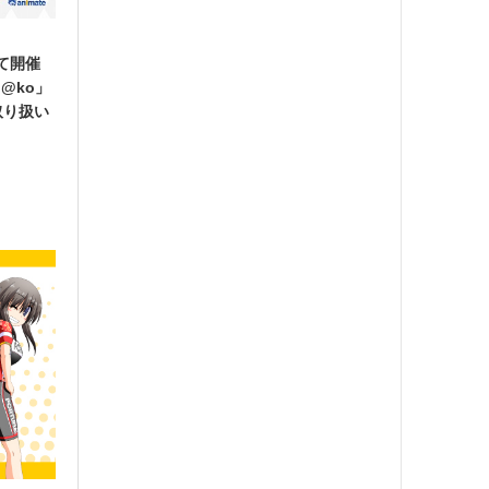
にて開催
b@ko」
取り扱い