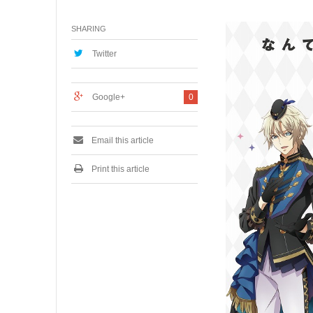
月
1
SHARING
1
,
2
Twitter
0
2
0
Google+
0
Email this article
Print this article