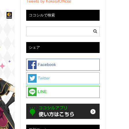
Tweets by KokosilOfficial
ココシルで検索
シェア
Facebook
Twitter
LINE