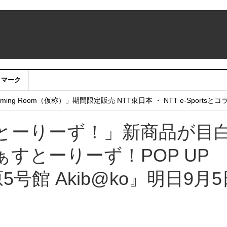
クマーク
：アカウントサービス移行のお知らせ
ing Room（仮称）」期間限定販売 NTT東日本 ・ NTT e-Sports
せていただきたい！」
とーりーず！」新商品が目
すとーりーず！POP UP
原5号館 Akib@ko』明日9月