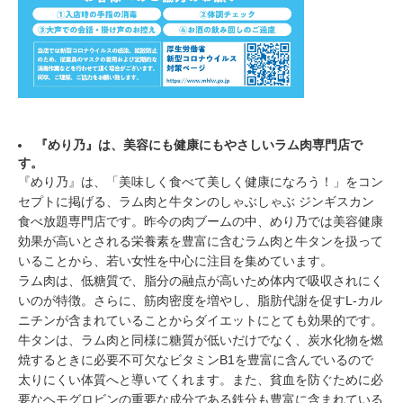
『めり乃』は、美容にも健康にもやさしいラム肉専門店で
す。
『めり乃』は、「美味しく食べて美しく健康になろう！」をコン
セプトに掲げる、ラム肉と牛タンのしゃぶしゃぶ ジンギスカン
食べ放題専門店です。昨今の肉ブームの中、めり乃では美容健康
効果が高いとされる栄養素を豊富に含むラム肉と牛タンを扱って
いることから、若い女性を中心に注目を集めています。
ラム肉は、低糖質で、脂分の融点が高いため体内で吸収されにく
いのが特徴。さらに、筋肉密度を増やし、脂肪代謝を促すL-カル
ニチンが含まれていることからダイエットにとても効果的です。
牛タンは、ラム肉と同様に糖質が低いだけでなく、炭水化物を燃
焼するときに必要不可欠なビタミンB1を豊富に含んでいるので
太りにくい体質へと導いてくれます。また、貧血を防ぐために必
要なヘモグロビンの重要な成分である鉄分も豊富に含まれている