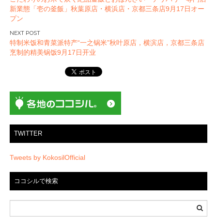
稿
新業態「壱の釜飯」秋葉原店・横浜店・京都三条店9月17日オー
ナ
プン
ビ
ゲ
特制米饭和青菜派特产“一之锅米”秋叶原店，横滨店，京都三条店
ー
烹制的精美锅饭9月17日开业
シ
ョ
ン
TWITTER
Tweets by KokosilOfficial
ココシルで検索