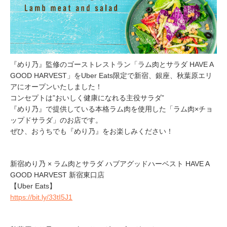
『めり乃』監修のゴーストレストラン「ラム肉とサラダ HAVE A
GOOD HARVEST」をUber Eats限定で新宿、銀座、秋葉原エリ
アにオープンいたしました！
コンセプトは”おいしく健康になれる主役サラダ”
『めり乃』で提供している本格ラム肉を使用した「ラム肉×チョ
ップドサラダ」のお店です。
ぜひ、おうちでも『めり乃』をお楽しみください！
新宿めり乃 × ラム肉とサラダ ハブアグッドハーベスト HAVE A
GOOD HARVEST 新宿東口店
【Uber Eats】
https://bit.ly/33tI5J1