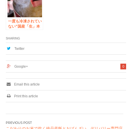
一度も冷凍されてい
ない“国産「生」本
マグロ”を秋葉原
で マグロ料理専門
SHARING
店『まぐろの一徹』
秋葉原店がリニュー
Twitter
アルオープン ～し
ゃぶしゃぶ・すき焼
き・希少部位など、
Google+
0
新しいマグロの味わ
い方を提案～
Email this article
Print this article
投
こだわりのお米で炊く絶品釜飯とおばんざい デリバリー専門店