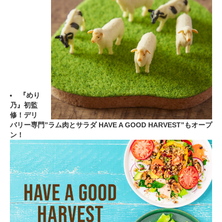
『めり
乃』初監
修！デリ
バリー専門”ラム肉とサラダ HAVE A GOOD HARVEST”もオープ
ン！