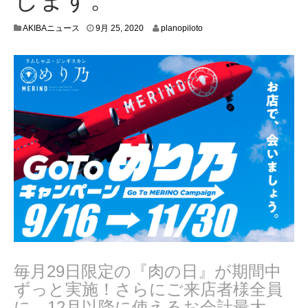
9
AKIBAニュース
9月 25, 2020
planopiloto
月
1
7
,
2
0
2
0
毎月29日限定の『肉の日』が期間中
ずっと実施！さらにご来店者様全員
に、12月以降に使えるお会計最大