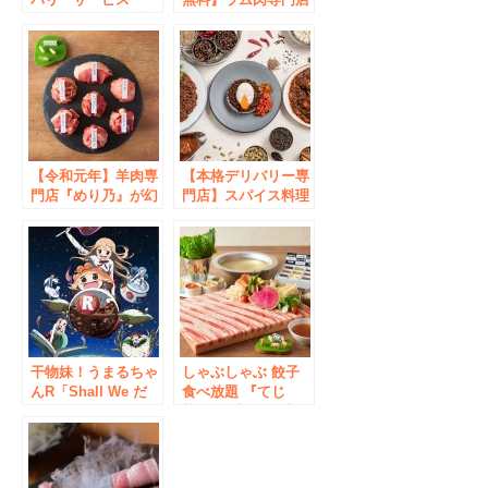
「Uber Eats」「出
『めり乃』監修のゴ
前館」を導入！
ーストレストラン
「サラダ専門店
HAVE A GOOD
HARVEST」がUber
Eats限定で新宿、銀
座、秋葉原にNEW
OPEN！
【令和元年】羊肉専
【本格デリバリー専
門店『めり乃』が幻
門店】スパイス料理
の「ホゲット」入り
研究家《一条もん
7種類のジンギスカ
こ》完全監修のスパ
ンが食べ放題・飲み
イスチキンカレー＆
放題付きコースを
キーマカレー『一条
1,000円オフで5/7～
もんこ先生のカレー
期間限定提供いたし
診療所』が、5月27
ます！
日(水)より関東9箇所
で提供開始いたしま
干物妹！うまるちゃ
す！
しゃぶしゃぶ 餃子
んR「Shall We だ
食べ放題 『てじ
ら〜ん Shop」、
菜』1号店が5月上
12/16より ボークス
旬、秋葉原にオープ
秋葉原ホビー天国に
ン！
て開催！