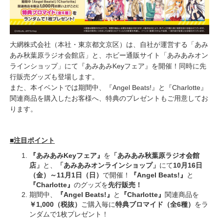
大網株式会社（本社・東京都文京区）は、自社が運営する「あみ
あみ秋葉原ラジオ会館店」と、ホビー通販サイト「あみあみオン
ラインショップ」にて『あみあみKeyフェア』を開催！同時に先
行販売グッズも登場します。
また、本イベントでは期間中、『Angel Beats!』と『Charlotte』
関連商品を購入したお客様へ、特典のプレゼントもご用意してお
ります。
■注目ポイント
『あみあみKeyフェア』
を
「あみあみ秋葉原ラジオ会館
店」
と、
「あみあみオンラインショップ」
にて
10月16日
（金）～11月1日（日）
で開催！
『Angel Beats!』
と
『Charlotte』
のグッズを
先行販売！
期間中、
『Angel Beats!』
と
『Charlotte』
関連商品を
￥1,000（税抜）
ご購入毎に
特典ブロマイド（全6種）
をラ
ンダムで1枚プレゼント！