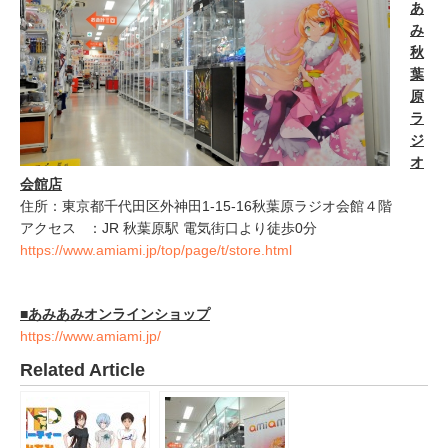
あ
み
秋
葉
原
ラ
ジ
オ
会館店
住所：東京都千代田区外神田1-15-16秋葉原ラジオ会館４階
アクセス ：JR 秋葉原駅 電気街口より徒歩0分
https://www.amiami.jp/top/page/t/store.html
■あみあみオンラインショップ
https://www.amiami.jp/
Related Article