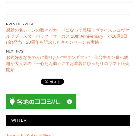
投
感動の名シーンの数々がカードになって登場！ヴァイスシュヴァ
稿
ルツブースターパック「サーカス 20th Anniversary」が10月9日
ナ
(金)発売！20周年を記念したキャンペーンも実施！
ビ
ゲ
お肉好きなあの人に贈りたい“牛タンギフト”！仙台牛タン食べ放
ー
題が大人気の『一心たん助』にてお歳暮にぴったりのギフト販売
開始
シ
ョ
ン
TWITTER
Tweets by KokosilOfficial