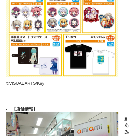
©VISUAL ARTS/Key
【店舗情報】
■
あ
み