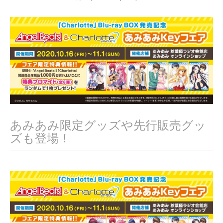
0
月
9
,
2
0
2
0
あみあみ限定グッズや先行販売グッ
ズも登場！