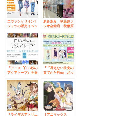
エヴァンゲリオンT
あみあみ 秋葉原ラ
シャツの販売イベン
ジオ会館店・秋葉原
ト『EVA T
店2nd 短縮営業のご
PARTY2021 with あ
案内
みあみ秋葉原ラジオ
会館店』が、7月23
日(金)から開催!!
「アニメ『白い砂の
『「冴えない彼女の
アクアトープ』を振
育てかたFine」ポッ
り返る」グッズと展
プアップストア』
示のコーナーを、あ
が、あみあみ秋葉原
みあみ秋葉原会館店
ラジオ会館店＆オン
にて展開いたしま
ラインショップにて
す。
開催！
『ライザのアトリエ
【アニマックス