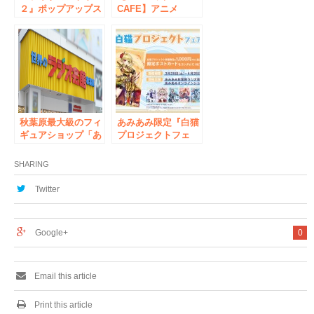
２』ポップアップス
CAFE】アニメ
トアが、あみあみ秋
「Charlotte」とゲ
葉原ラジオ会館店＆
ーム★マニアックス
オンラインショップ
がダブルコラボ！
にて開催！
秋葉原最大級のフィ
あみあみ限定『白猫
ギュアショップ「あ
プロジェクトフェ
みあみ秋葉原ラジオ
ア』あみあみ秋葉原
会館店」新規オープ
ラジオ会館店&オン
SHARING
ン！
ラインショップで開
催!!
Twitter
Google+
0
Email this article
Print this article