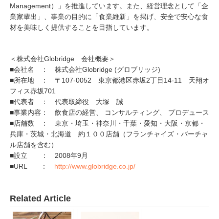
Management）」を推進しています。また、経営理念として「企
業家輩出」、事業の目的に「食業維新」を掲げ、安全で安心な食
材を美味しく提供することを目指しています。
＜株式会社Globridge 会社概要＞
■会社名 ： 株式会社Globridge (グロブリッジ)
■所在地 ： 〒107-0052 東京都港区赤坂2丁目14-11 天翔オ
フィス赤坂701
■代表者 ： 代表取締役 大塚 誠
■事業内容： 飲食店の経営、 コンサルティング、 プロデュース
■店舗数 ： 東京・埼玉・神奈川・千葉・愛知・大阪・京都・
兵庫・茨城・北海道 約１００店舗（フランチャイズ・バーチャ
ル店舗を含む）
■設立 ： 2008年9月
■URL ：
http://www.globridge.co.jp/
Related Article