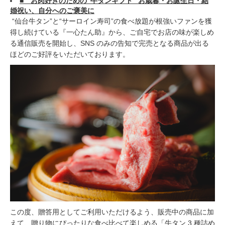
■ お肉好きのための“牛タンギフト” お歳暮・お誕生日・結
婚祝い、自分へのご褒美に
“仙台牛タン”と“サーロイン寿司”の食べ放題が根強いファンを獲
得し続けている『一心たん助』から、ご自宅でお店の味が楽しめ
る通信販売を開始し、SNS のみの告知で完売となる商品が出る
ほどのご好評をいただいております。
この度、贈答用としてご利用いただけるよう、販売中の商品に加
えて、贈り物にぴったりな食べ比べて楽しめる「牛タン 3 種詰め