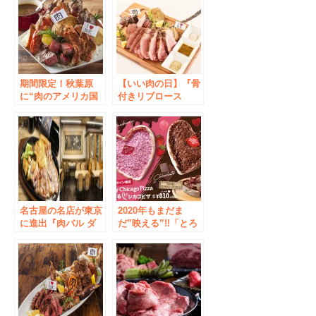
期間限定！秋葉原
【いい肉の日】『骨
に“肉のアメリカ国
付きリブロース
防総省”を建設！？
(1kg)』9,229円が
総重量2.9kgの「カ
2,929円に
レー」早食いキャン
ペーン7月1日実施
名古屋の名店が東京
2020年もまだま
に進出『肉バル ダ
だ”映える”!!「とろ
ンテ東京』秋葉原・
ける♡シカゴピザ」
末広町駅に11月25日
とろ～りチーズアイ
グランドオープン！
スとザクザク焼き菓
子のハーモニー