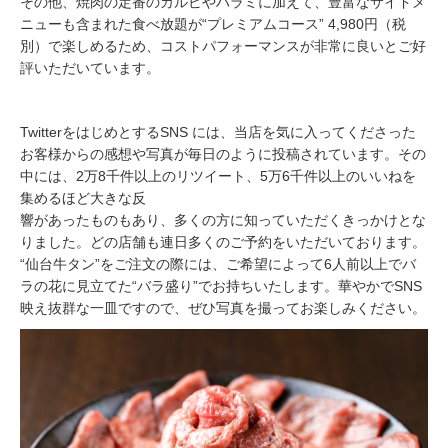
その他、焼肉の定番のカルビやハラミに加えて、豊富なサイドメ
ニューも含まれた食べ放題が“プレミアムコース” 4,980円（税
別）で楽しめるため、コストパフォーマンスが非常に良いとご好
評いただいています。
TwitterをはじめとするSNS には、当店を気に入ってくださった
お客様からの感想や写真が毎日のように投稿されています。その
中には、2万8千件以上のリツイート、5万6千件以上のいいねを
集めるほど大きな反
響があったものもあり、多くの方に知っていただくきっかけとな
りました。どの店舗も連日多くのご予約をいただいております。
“仙台牛タン”をご注文の際には、ご希望によって6人前以上でバ
ラの花に見立てた“バラ盛り”でお持ちいたします。華やかでSNS
映え抜群な一皿ですので、ぜひ写真を撮ってお楽しみください。