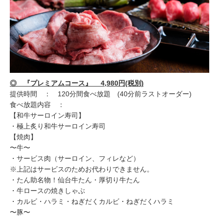
◎ 『プレミアムコース』 4,980円(税別)
提供時間 ： 120分間食べ放題 (40分前ラストオーダー)
食べ放題内容 ：
【和牛サーロイン寿司】
・極上炙り和牛サーロイン寿司
【焼肉】
〜牛〜
・サービス肉（サーロイン、フィレなど）
※上記はサービスのためお代わりできません。
・たん助名物！仙台牛たん・厚切り牛たん
・牛ロースの焼きしゃぶ
・カルビ・ハラミ・ねぎだくカルビ・ねぎだくハラミ
〜豚〜