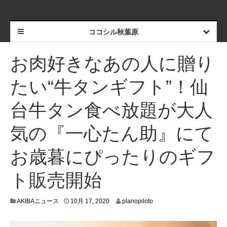
ココシル秋葉原
お肉好きなあの人に贈り
たい“牛タンギフト”！仙
台牛タン食べ放題が大人
気の『一心たん助』にて
お歳暮にぴったりのギフ
ト販売開始
1
AKIBAニュース
10月 17, 2020
planopiloto
0
月
9