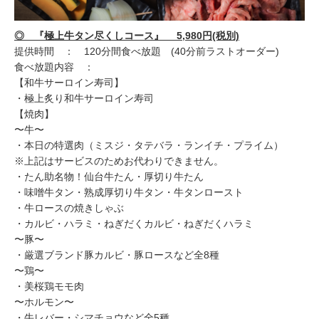
◎ 『極上牛タン尽くしコース』 5,980円(税別)
提供時間 ： 120分間食べ放題 (40分前ラストオーダー)
食べ放題内容 ：
【和牛サーロイン寿司】
・極上炙り和牛サーロイン寿司
【焼肉】
〜牛〜
・本日の特選肉（ミスジ・タテバラ・ランイチ・プライム）
※上記はサービスのためお代わりできません。
・たん助名物！仙台牛たん・厚切り牛たん
・味噌牛タン・熟成厚切り牛タン・牛タンロースト
・牛ロースの焼きしゃぶ
・カルビ・ハラミ・ねぎだくカルビ・ねぎだくハラミ
〜豚〜
・厳選ブランド豚カルビ・豚ロースなど全8種
〜鶏〜
・美桜鶏モモ肉
〜ホルモン〜
・牛レバー・シマチョウなど全5種