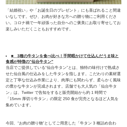
「結婚祝い」や「お誕生日のプレゼント」にも喜ばれること間違
いなしです。ぜひ、お肉が好きな方への贈り物にご利用くださ
い。コロナ禍で一年頑張った自分へのご褒美にお取り寄せしてお
楽しみいただくこともおすすめです。
■ 3種の牛タンを食べ比べ！手間暇かけて仕込んだうま味と
食感が特徴の”仙台牛タン”
当店でご提供している“仙台牛タン”とは、独特の味付けで熟成さ
せた仙台風の仕込みをした牛タンを指します。こだわりの素材選
定と丁寧な仕込み作業により、肉厚にも関わらず、柔らかく風味
の豊かな牛タンが完成されます。店舗でも大人気の「仙台牛タ
ン」は、Twitter で告知をすると販売開始から約 1 時間で
「15mm 厚切り牛タン」の限定 250 食が完売となるほど人気を
集めています。
今回、“お肉の贈り物”としてご用意した「牛タン 3 種詰め合わ