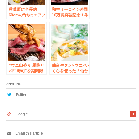
秋葉原に全長約
和牛サーロイン寿司
60cmの“肉のエアフ
10万貫突破記念！牛
ォースワン”が着
タン＆和牛サーロイ
陸！？ 肉ソン大統
ン寿司食べ放題コー
領、巨大肉盛りメニ
スが3,980円！
ューを提供開始
『焼肉 一心たん
助』秋葉原店
“ウニ山盛り 霜降り
仙台牛タン×ウニ×い
和牛寿司”を期間限
くらを使った「仙台
定サービス！絶品牛
牛タン炙りちらし弁
タンが食べ放題の
当」が牛タン食べ放
SHARING
『焼肉 一心たん
題が人気の『一心た
助』上野本店・秋葉
ん助』から登場！
Twitter
原店で同時キャンペ
ーン
Google+
0
Email this article