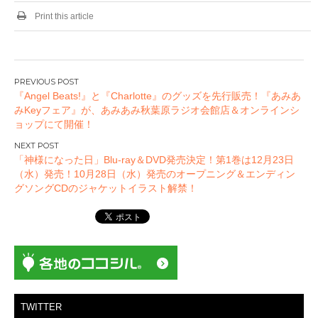
Print this article
投
『Angel Beats!』と『Charlotte』のグッズを先行販売！『あみあ
稿
みKeyフェア』が、あみあみ秋葉原ラジオ会館店＆オンラインシ
ナ
ョップにて開催！
ビ
ゲ
「神様になった日」Blu-ray＆DVD発売決定！第1巻は12月23日
ー
（水）発売！10月28日（水）発売のオープニング＆エンディン
グソングCDのジャケットイラスト解禁！
シ
ョ
ン
TWITTER