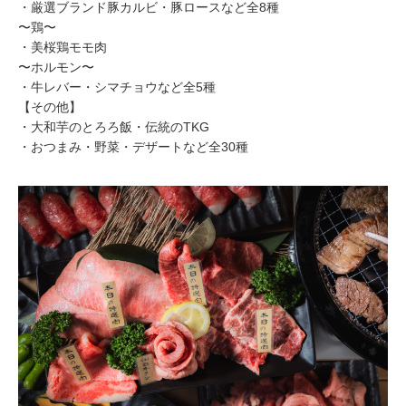
・厳選ブランド豚カルビ・豚ロースなど全8種
〜鶏〜
・美桜鶏モモ肉
〜ホルモン〜
・牛レバー・シマチョウなど全5種
【その他】
・大和芋のとろろ飯・伝統のTKG
・おつまみ・野菜・デザートなど全30種