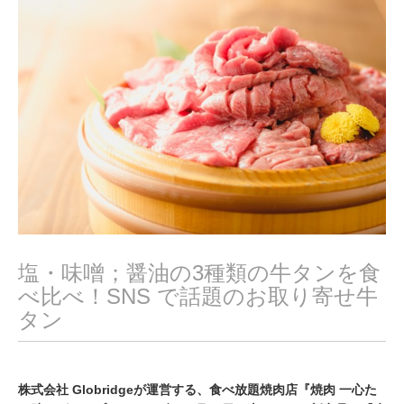
,
2
0
2
0
塩・味噌；醤油の3種類の牛タンを食
べ比べ！SNS で話題のお取り寄せ牛
タン
株式会社 Globridgeが運営する、食べ放題焼肉店『焼肉 一心た