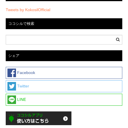
Tweets by KokosilOfficial
ココシルで検索
シェア
Facebook
Twitter
LINE