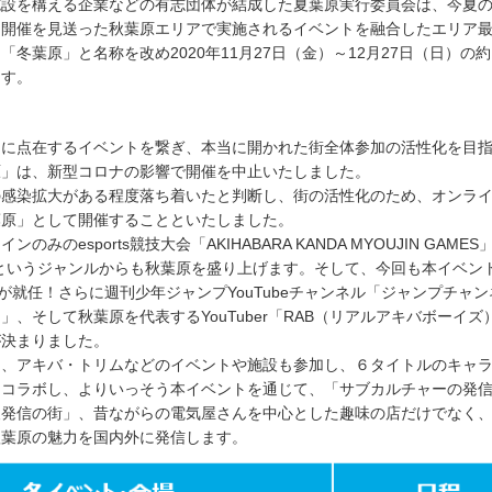
設を構える企業などの有志団体が結成した夏葉原実行委員会は、今夏
り開催を見送った秋葉原エリアで実施されるイベントを融合したエリア
冬葉原」と名称を改め2020年11月27日（金）～12月27日（日）の約
ます。
アに点在するイベントを繋ぎ、本当に開かれた街全体参加の活性化を目
原」は、新型コロナの影響で開催を中止いたしました。
の感染拡大がある程度落ち着いたと判断し、街の活性化のため、オンラ
葉原」として開催することといたしました。
のみのesports競技大会「AKIHABARA KANDA MYOUJIN GAME
rtsというジャンルからも秋葉原を盛り上げます。そして、今回も本イベン
O」が就任！さらに週刊少年ジャンプYouTubeチャンネル「ジャンプチャ
」、そして秋葉原を代表するYouTuber「RAB（リアルアキバボーイズ
が決まりました。
り、アキバ・トリムなどのイベントや施設も参加し、６タイトルのキャ
もコラボし、よりいっそう本イベントを通じて、「サブカルチャーの発
報発信の街」、昔ながらの電気屋さんを中心とした趣味の店だけでなく
秋葉原の魅力を国内外に発信します。