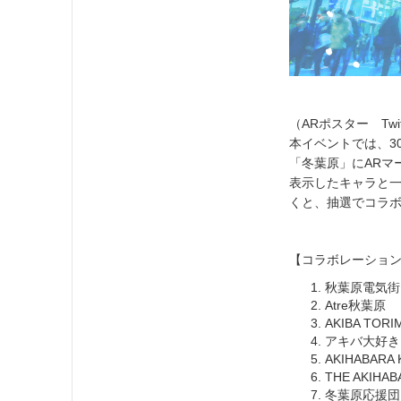
（ARポスター Twi
本イベントでは、3
「冬葉原」にARマ
表示したキャラと
くと、抽選でコラ
【コラボレーション
秋葉原電気街
Atre秋葉
AKIBA T
アキバ大好き
AKIHABAR
THE AKIHA
冬葉原応援団