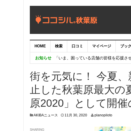
【重要：9月5日（火）22時】ココシル
HOME
検索
口コミ
マイページ
ブッ
【秋葉原ワシントンホテル】「Akiba eGam
お知らせ
「いま、困っている店舗の皆様を応援さ
街を元気に！ 今夏
止した秋葉原最大の
原2020」として開
1
AKIBAニュース
11月 30, 2020
planopiloto
1
月
SHARING
2