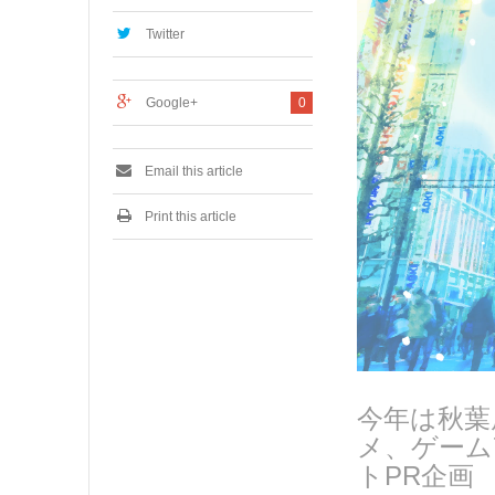
7
,
Twitter
2
0
2
Google+
0
0
Email this article
Print this article
今年は秋葉
メ、ゲーム
トPR企画