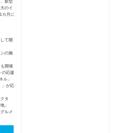
の、新型
最大のイ
1カ月に
指して開
インの施
S」も開催
トの応援
ンネル」
）」が応
ラクタ
信地」
、グルメ