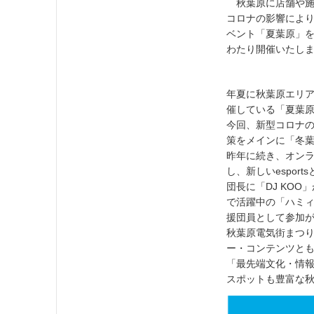
秋葉原に店舗や施
コロナの影響によ
ベント「夏葉原」を「
わたり開催いたし
年夏に秋葉原エリ
催している「夏葉
今回、新型コロナ
策をメインに「冬
昨年に続き、オンライン
し、新しいespo
団長に「DJ KO
で活躍中の「ハミィ
援団員として参加
秋葉原電気街まつ
ー・コンテンツと
「最先端文化・情
スポットも豊富な