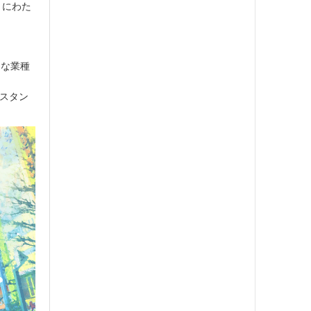
月にわた
々な業種
ボスタン