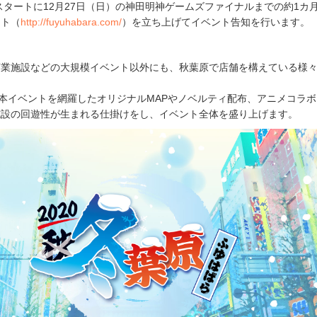
をスタートに12月27日（日）の神田明神ゲームズファイナルまでの約1カ
イト（
http://fuyuhabara.com/
）を立ち上げてイベント告知を行います。
商業施設などの大規模イベント以外にも、秋葉原で店舗を構えている様
、本イベントを網羅したオリジナルMAPやノベルティ配布、アニメコラ
施設の回遊性が生まれる仕掛けをし、イベント全体を盛り上げます。