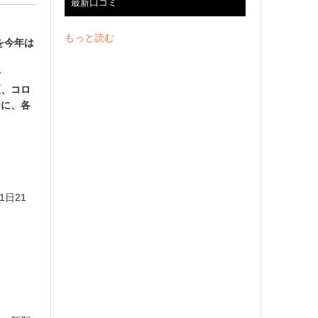
最新口コミ
もっと読む
を今年は
せ
夏、コロ
ンに、各
21