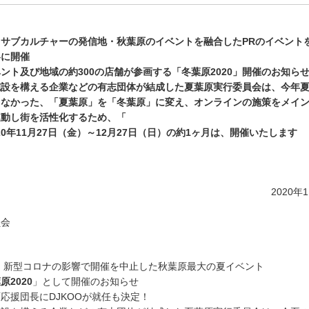
サブカルチャーの発信地・秋葉原のイベントを融合したPRのイベント
冬に開催
ント及び地域の約300の店舗が参画する「冬葉原2020」開催のお知ら
設を構える企業などの有志団体が結成した夏葉原実行委員会は、今年
きなかった、「夏葉原」を「冬葉原」に変え、オンラインの施策をメイ
連動し街を活性化するため、「
020年11月27日（金）～12月27日（日）の約1ヶ月は、開催いたします
E
係各位 2020年11日
員会
、新型コロナの影響で開催を中止した秋葉原最大の夏イベント
葉原
20
20
」として開催のお知らせ
にDJKOOが就任も決定！