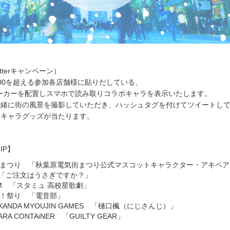
tterキャンペーン）
00を超える参加各店舗様に貼りだしている、
ーカーを配置しスマホで読み取りコラボキャラを表示いたします。
一緒に街の風景を撮影していただき、ハッシュタグを付けてツイートし
ボキャラグッズが当たります。
IP】
まつり 「秋葉原電気街まつり公式マスコットキャラクター・アキベア
原 「ご注文はうさぎですか？」
ORIM 「スタミュ 高校星歌劇」
！祭り 「電音部」
A KANDA MYOUJIN GAMES 「樋口楓（にじさんじ）」
BARA CONTAiNER 「GUILTY GEAR」