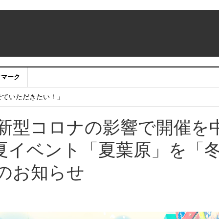
：アカウントサービス移行のお知らせ
クマーク
ing Room（仮称）」期間限定販売 NTT東日本 ・ NTT e-Sports
せていただきたい！」
、新型コロナの影響で開催を
夏イベント「夏葉原」を「
催のお知らせ