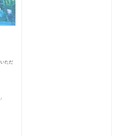
ていただ
」