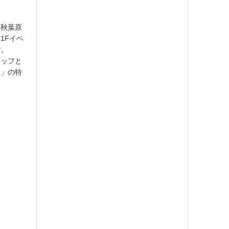
ら秋葉原
1Fイベ
す。
タッフと
り」の特