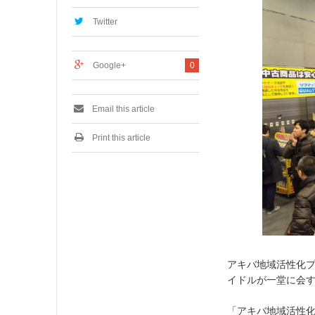
,
2
Twitter
0
1
7
Google+
0
Email this article
Print this article
アキバ地域活性化プ
イドルが一堂に会す
「アキバ地域活性