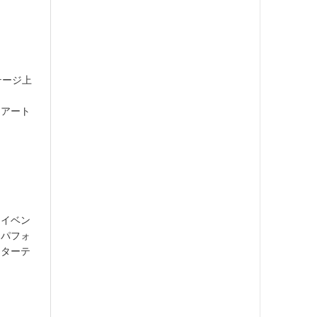
テージ上
スアート
レイベン
にパフォ
ンターテ