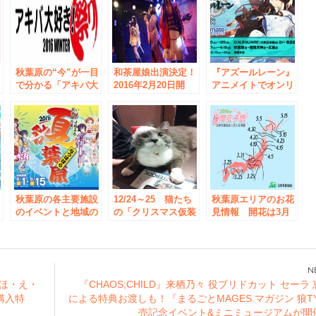
秋葉原の“今”が一目
和茶屋娘出演決定！
『アズールレーン』
で分かる「アキバ大
2016年2月20日開
アニメイトでオンリ
好き！祭り2016冬」
催 第3回秋葉原メ
ーショップ開催！秋
開催決定
イドフェス+1 inア
葉原は来年3月より
キバ大好き！祭り
秋葉原の各主要施設
12/24～25 猫たち
秋葉原エリアのお花
影
のイベントと地域の
の「クリスマス仮装
見情報 開花は3月
た
約100店舗が4タイト
コスプレイベント」
23日頃 見ごろは3
ベ
ルのアニメとコラボ
月下旬～4月上旬
する、夏のイベント
し
PR企画「夏葉原
2018」開催！
・ほ・え・
『CHAOS;CHILD』来栖乃々 役ブリドカット セーラ
舗購入特
による特典お渡しも！『まるごとMAGES.マガジン 狼T
売記念イベント&ミニミュージアムが開