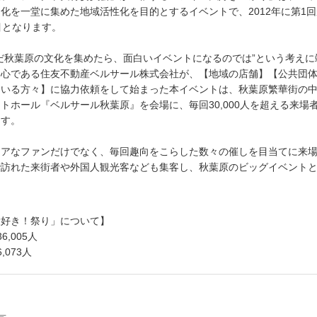
化を一堂に集めた地域活性化を目的とするイベントで、2012年に第1
目となります。
だ秋葉原の文化を集めたら、面白いイベントになるのでは”という考えに
中心である住友不動産ベルサール株式会社が、【地域の店舗】【公共団
ている方々】に協力依頼をして始まった本イベントは、秋葉原繁華街の
トホール『ベルサール秋葉原』を会場に、毎回30,000人を超える来場
ます。
コアなファンだけでなく、毎回趣向をこらした数々の催しを目当てに来
で訪れた来街者や外国人観光客なども集客し、秋葉原のビッグイベント
大好き！祭り」について】
,005人
073人