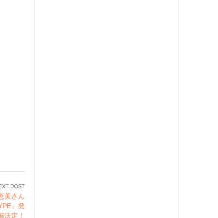
 恵美さん
YPE』発
催決定！