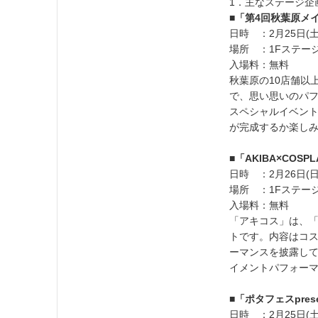
1．主なステージ企
■「第4回秋葉原メ
日時 ：2月25日(土)
場所 ：1Fステー
入場料：無料
秋葉原の10店舗以
で、思い思いのパ
スペシャルイベン
が完成するか楽し
■「AKIBA×COSP
日時 ：2月26日(日)
場所 ：1Fステー
入場料：無料
「アキコス」は、
トです。内容はコ
ーマンスを披露し
イメントパフォー
■「ポタフェスpre
日時 ：2月25日(土)