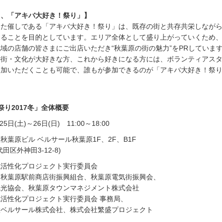
る、「アキバ大好き！祭り」】
めた催しである「アキバ大好き！祭り」は、既存の街と共存共栄しなが
ることを目的としています。エリア全体として盛り上がっていくため、
域の店舗の皆さまにご出店いただき“秋葉原の街の魅力”をPRしていま
の街・文化が大好きな方、これから好きになる方には、ボランティアス
参加いただくことも可能で、誰もが参加できるのが「アキバ大好き！祭
。
祭り2017冬」全体概要
5日(土)～26日(日) 11:00～18:00
秋葉原ビル ベルサール秋葉原1F、2F、B1F
神田3-12-8)
域活性化プロジェクト実行委員会
、秋葉原駅前商店街振興組合、秋葉原電気街振興会、
会、秋葉原タウンマネジメント株式会社
活性化プロジェクト実行委員会 事務局、
サール株式会社、株式会社繁盛プロジェクト