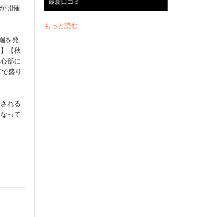
最新口コミ
回が開催
もっと読む
端を発
体】【秋
中心部に
者で盛り
場される
となって