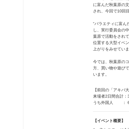
に富んだ秋葉原の文
され、今回で10回
“バラエティに富ん
し、実行委員会の
葉原で活動をされ
位置する大型イベン
上がりをみせてい
今では、秋葉原の
方、買い物や遊び
います。
【前回の「アキバ
来場者2日間合計：36
うち外国人 ： 6,
【イベント概要】