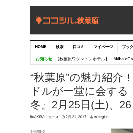
HOME
検索
口コミ
マイページ
ブッ
【重要：9月5日（火）22時】ココシル
お知らせ
【秋葉原ワシントンホテル】「Akiba eGam
「いま、困っている店舗の皆様を応援さ
“秋葉原”の魅力紹介
ドルが一堂に会する 
冬』2月25日(土)、2
2
AKIBAニュース
2月 21, 2017
minegishi
月
2
SHARING
0