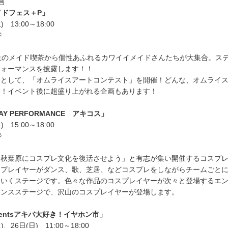
画
イドフェス＋P」
 13:00～18:00
ジ
上のメイド喫茶から個性あふれるカワイイメイドさんたちが大集合。ス
フォーマンスを披露します！！
トとして、「オムライスアートコンテスト」を開催！どんな、オムライ
み！イベント後に超盛り上がれる企画もあります！
LAY PERFORMANCE アキコス」
 15:00～18:00
ジ
「秋葉原にコスプレ文化を復活させよう」と有志が集い開催するコスプ
スプレイヤーがダンス、歌、芝居、などコスプレをしながらチームごと
ていくステージです。色々な作品のコスプレイヤーが次々と登場するエ
マンスステージで、沢山のコスプレイヤーが登場します。
sentsアキバ大好き！イヤホン市」
、26日(日) 11:00～18:00