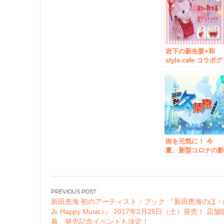
岩下の新生姜×和
style.cafe コラボグ
ッズ 「岩下の新生
姜アルパカ なごみ
ちゃん」誕生
2017年2月25日販売
開始！
街を元気に！ 今
夏、新型コロナの
響で開催を中止し
秋葉原最大の夏イ
ント「夏葉原」を
「冬葉原2020」と
投
て開催のお知らせ
新田恵海 初のアーティスト・ブック 『新田恵海のほ
稿
み Happy Music♪』 2017年2月25日（土）発売！ 店
ナ
典、発売記念イベントも決定！