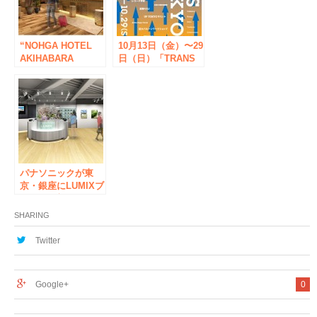
業
“NOHGA HOTEL
10月13日（金）〜29
AKIHABARA
日（日）「TRANS
TOKYO” (Naga
ARTS TOKYO
Hotel Akihabara
2017」
Tokyo) January 16,
2020 (Thursday)
reservation start,
July 1 (Wed)
opening
パナソニックが東
京・銀座にLUMIXブ
ランドの新たな発信
拠点「LUMIX
SHARING
GINZA TOKYO」を
オープン
Twitter
Google+
0