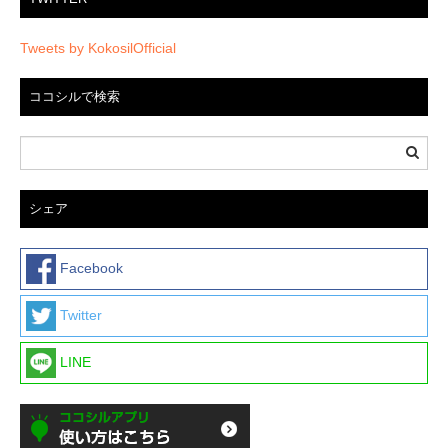
Tweets by KokosilOfficial
ココシルで検索
シェア
Facebook
Twitter
LINE