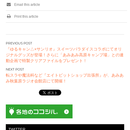
Email this article
Print this article
投
『ゆるキャン△×サンリオ』スイーツパラダイスコラボにてオリ
稿
ジナルグッズが登場！さらに「あみあみ高原キャンプ場」との連
ナ
動企画で特製クリアファイルをプレゼント！
ビ
ゲ
転スラや魔法科など『エイトビットショップ出張所』が、あみあ
ー
み秋葉原ラジオ会館店にて開催！
シ
ョ
ン
TWITTER