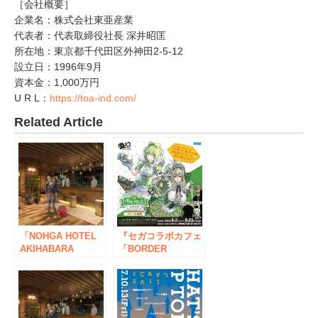
［会社概要］
企業名：株式会社東亜産業
代表者：代表取締役社長 深井昭匡
所在地：東京都千代田区外神田2-5-12
設立日：1996年9月
資本金：1,000万円
U R L：
https://toa-ind.com/
Related Article
「NOHGA HOTEL
『セガコラボカフェ
AKIHABARA
「BORDER
TOKYO(ノーガホテ
BREAK」cafe MAG
ル秋葉原東京)」
MELL』開催のお知
2020年1月16日
らせ
（木）宿泊予約開
始・7月1日（水）開