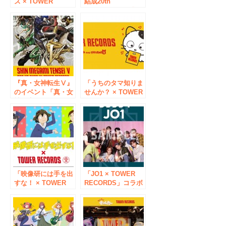
ズ × TOWER
結成20th
RECORDS」コラボ
Anniversary！「the
グッズを3/4発売！
band apart ×
最新作「アイカツプ
TOWER
ラネット！」や「ア
RECORDS」キャン
イカツ！」のアイテ
ペーン開催決定!!
ムが登場！
『真・女神転生Ⅴ』
「うちのタマ知りま
のイベント「真・女
せんか？ × TOWER
神転生Ⅴ POP UP
RECORDS コラボグ
SHOP in TOWER
ッズ」タワレコ限定
RECORDS」の開催
デザインで１月10日
が決定！
発売
「映像研には手を出
「JO1 × TOWER
すな！ × TOWER
RECORDS」コラボ
RECORDS」コラボ
キャンペーン全店開
グッズが爆誕！7/30
催、3rd
からタワレコ8店舗
SINGLE『CHALLE
＆オンライン限定販
NGER』発売をタワ