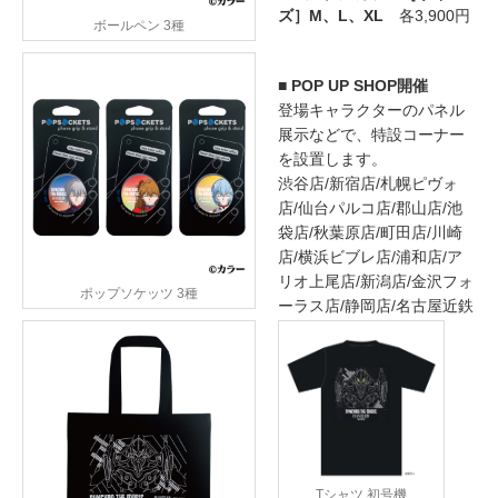
ズ］M、L、XL
各3,900円
ボールペン 3種
■ POP UP SHOP開催
登場キャラクターのパネル
展示などで、特設コーナー
を設置します。
渋谷店/新宿店/札幌ピヴォ
店/仙台パルコ店/郡山店/池
袋店/秋葉原店/町田店/川崎
店/横浜ビブレ店/浦和店/ア
リオ上尾店/新潟店/金沢フォ
ポップソケッツ 3種
ーラス店/静岡店/名古屋近鉄
Tシャツ 初号機