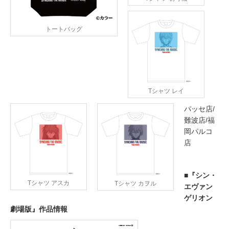
トートバッグ
Tシャツ レイ
パッセ店/
難波店/福
岡パルコ
店
■『シン・
Tシャツ アスカ
Tシャツ カヲル
エヴァン
ゲリオン
劇場版』作品情報