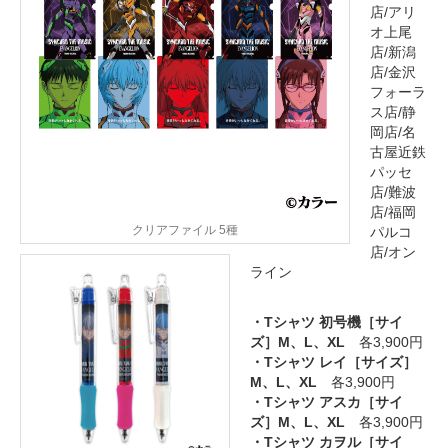
店/アリ
オ上尾
店/新潟
店/金沢
フォーラ
ス店/静
岡店/名
古屋近鉄
パッセ
店/難波
店/福岡
クリアファイル 5種
パルコ
店/オン
ライン
・Tシャツ 初号機［サイ
ズ］M、L、XL
各3,900円
・Tシャツ レイ［サイズ］
M、L、XL
各3,900円
・Tシャツ アスカ［サイ
ズ］M、L、XL
各3,900円
・Tシャツ カヲル［サイ