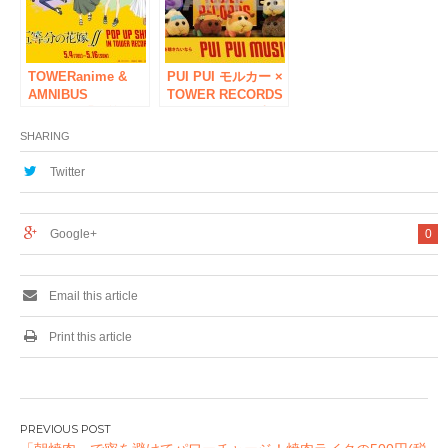
売！
レコが応援！
TOWERanime &
PUI PUI モルカー ×
AMNIBUS
TOWER RECORDS
presents「五等分の
コラボグッズ発売！
花嫁∬ POP UP
レコードショップ
SHARING
SHOP in TOWER
『PUI PUI MUSIC』
RECORDS」を開
をタワーレコードで
Twitter
催！
再現！
Google+
0
Email this article
Print this article
投