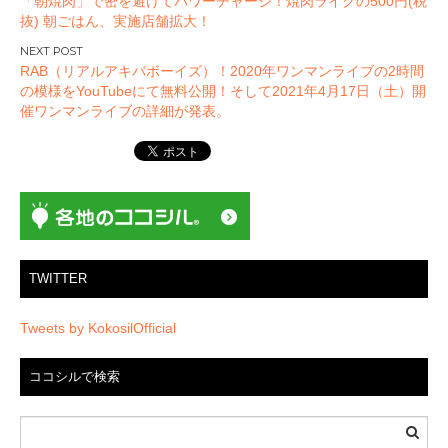
「朝焼肉」で密を避けてパワーチャージ！焼肉ライクの500円(税
稿
抜) 朝ごはん、実施店舗拡大！
ナ
ビ
RAB（リアルアキバボーイズ）！2020年ワンマンライブの2時間
ゲ
の模様をYouTubeにて無料公開！そして2021年4月17日（土）開
ー
催ワンマンライブの詳細が発表。
シ
ョ
ン
TWITTER
Tweets by KokosilOfficial
ココシルで検索