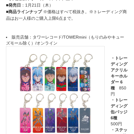
■発売日
：1月21日（木）
■商品ラインナップ
※価格はすべて税抜き。※トレーディング商
品はお一人様のご購入上限6点まで。
販売店舗：タワーレコード/TOWERmini（もりのみやキュー
ズモール除く）/オンライン
・トレー
ディング
アクリル
キーホル
ダー 6
種
850
円
・トレー
ディング
缶バッジ
6種
500円
・ステッ