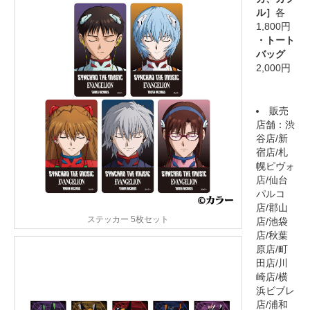
ル］
各
1,800円
・トート
バッグ
2,000円
販売
店舗：渋
谷店/新
宿店/札
幌ピヴォ
店/仙台
パルコ
店/郡山
ステッカー 5枚セット
店/池袋
店/秋葉
原店/町
田店/川
崎店/横
浜ビブレ
店/浦和