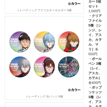
カー 5枚
セット
トレーディング アクリルキーホルダー 6種
1,000円
・クリア
ファイル
5種 ［シ
ンジ、レ
イ、アス
カ、カヲ
ル、マ
リ］
各
550円
・ボール
ペン 3種
［レイ、
アスカ、
カヲル］
各600円
・ポップ
ソケッツ
トレーディング 缶バッジ 6種
3種 ［レ
イ、アス
カ、カヲ