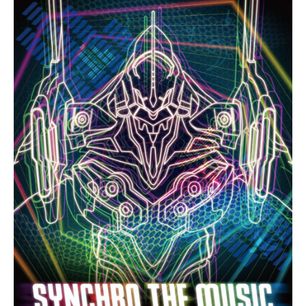
,
2
0
2
1