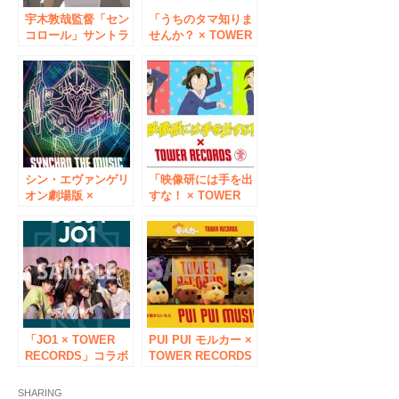
宇木敦哉監督「セン
「うちのタマ知りま
コロール」サントラ
せんか？ × TOWER
発売決定！
RECORDS コラボグ
TOWER RECORDS
ッズ」タワレコ限定
とのキャンペーン実
デザインで１月10日
施！
発売
シン・エヴァンゲリ
「映像研には手を出
オン劇場版 ×
すな！ × TOWER
TOWER
RECORDS」コラボ
RECORDS
グッズが爆誕！7/30
1/21(木)にコラボグ
からタワレコ8店舗
ッズを発売！タワレ
＆オンライン限定販
コ店頭ではコラボポ
売！
スターを掲出！
「JO1 × TOWER
PUI PUI モルカー ×
RECORDS」コラボ
TOWER RECORDS
キャンペーン全店開
コラボグッズ発売！
催、3rd
レコードショップ
SHARING