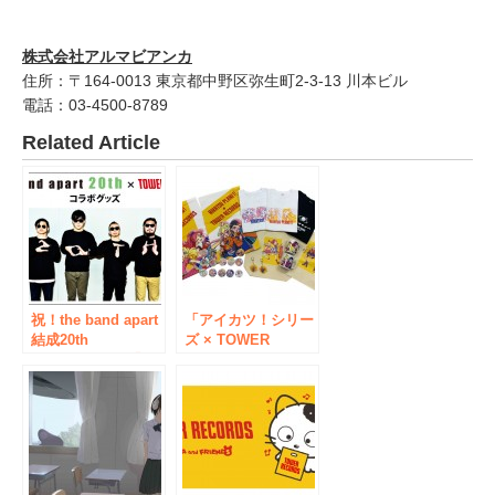
株式会社アルマビアンカ
住所：〒164-0013 東京都中野区弥生町2-3-13 川本ビル
電話：03-4500-8789
Related Article
祝！the band apart
「アイカツ！シリー
結成20th
ズ × TOWER
Anniversary！「the
RECORDS」コラボ
band apart ×
グッズを3/4発売！
TOWER
最新作「アイカツプ
RECORDS」キャン
ラネット！」や「ア
ペーン開催決定!!
イカツ！」のアイテ
ムが登場！