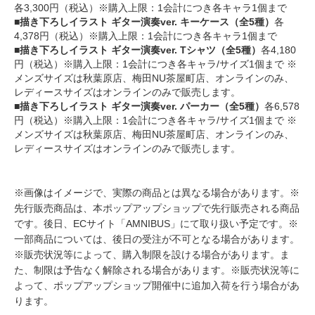
各3,300円（税込）※購入上限：1会計につき各キャラ1個まで
■描き下ろしイラスト ギター演奏ver. キーケース（全5種）
各
4,378円（税込）※購入上限：1会計につき各キャラ1個まで
■描き下ろしイラスト ギター演奏ver. Tシャツ（全5種）
各4,180
円（税込）※購入上限：1会計につき各キャラ/サイズ1個まで ※
メンズサイズは秋葉原店、梅田NU茶屋町店、オンラインのみ、
レディースサイズはオンラインのみで販売します。
■描き下ろしイラスト ギター演奏ver. パーカー（全5種）
各6,578
円（税込）※購入上限：1会計につき各キャラ/サイズ1個まで ※
メンズサイズは秋葉原店、梅田NU茶屋町店、オンラインのみ、
レディースサイズはオンラインのみで販売します。
※画像はイメージで、実際の商品とは異なる場合があります。※
先行販売商品は、本ポップアップショップで先行販売される商品
です。後日、ECサイト「AMNIBUS」にて取り扱い予定です。※
一部商品については、後日の受注が不可となる場合があります。
※販売状況等によって、購入制限を設ける場合があります。ま
た、制限は予告なく解除される場合があります。※販売状況等に
よって、ポップアップショップ開催中に追加入荷を行う場合があ
ります。