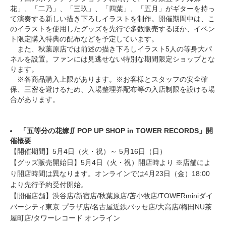
花」、「二乃」、「三玖」、「四葉」、「五月」がギターを持っ
て演奏する新しい描き下ろしイラストを制作。開催期間中は、こ
のイラストを使用したグッズを先行で多数販売するほか、イベン
ト限定購入特典の配布などを予定しています。
また、秋葉原店では前述の描き下ろしイラスト5人の等身大パ
ネルを設置。ファンには見逃せない特別な期間限定ショップとな
ります。
※各商品購入上限があります。※お客様とスタッフの安全確
保、三密を避けるため、入場整理券配布等の入店制限を設ける場
合があります。
「五等分の花嫁∬ POP UP SHOP in TOWER RECORDS」開
催概要
【開催期間】5月4日（火・祝）～ 5月16日（日）
【グッズ販売開始日】5月4日（火・祝）開店時より ※店舗によ
り開店時間は異なります。オンラインでは4月23日（金）18:00
より先行予約受付開始。
【開催店舗】渋谷店/新宿店/秋葉原店/苫小牧店/TOWERminiダイ
バーシティ東京 プラザ店/名古屋近鉄パッセ店/大高店/梅田NU茶
屋町店/タワーレコード オンライン