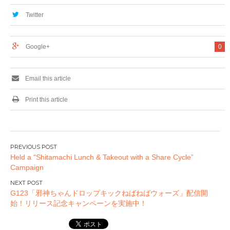
SINGLE『CHALLE
『PUI PUI MUSIC』
NGER』発売をタワ
をタワーレコードで
Twitter
レコが応援！
再現！
Google+
0
Email this article
Print this article
投
Held a “Shitamachi Lunch & Takeout with a Share Cycle”
稿
Campaign
ナ
ビ
G123「邪神ちゃんドロップキックねばねばウォーズ」配信開
ゲ
始！リリース記念キャンペーンを実施中！
ー
シ