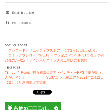
Email this article
Print this article
投
「ブシロードクリエイティブストア」にて2月13日(土)より、
稿
「コミックブシロードWEBオープン記念 POP UP STORE」の商
ナ
品発売が決定！サイン入りコミックの追加販売も実施！
ビ
ゲ
XiimoonとRejetが贈る和風伝奇アドベンチャーRPG『剣が刻（け
ー
んがとき）』 SEGAコラボ第二弾を2021年2月12日
（金）より期間限定で実施！
シ
ョ
ン