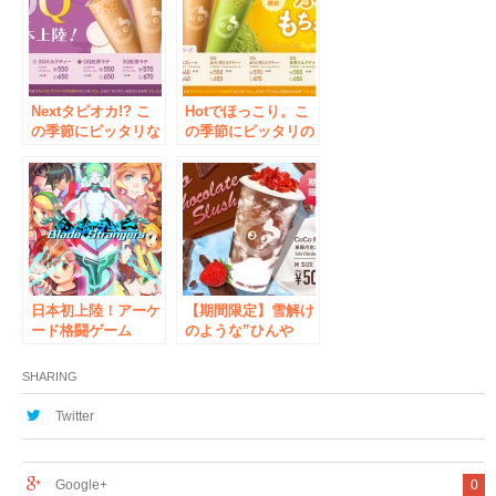
Nextタピオカ!? こ
Hotでほっこり。こ
の季節にピッタリな
の季節にピッタリの
『QQ(芋圓)シリー
『QQ(芋圓)シリー
ズ』が登場！
ズ』にチョコレー
ト・ほうじ茶・抹茶
の3種類が仲間入
り！
日本初上陸！アーケ
【期間限定】雪解け
ード格闘ゲーム
のような”ひんや
『Blade
り”なめらか新感覚
Strangers』 ロケ
ドリンクに新フレー
SHARING
ーションテストをセ
バーが新登場！
ガ 秋葉原 1号館で
Twitter
9/22～24に開催！
Google+
0