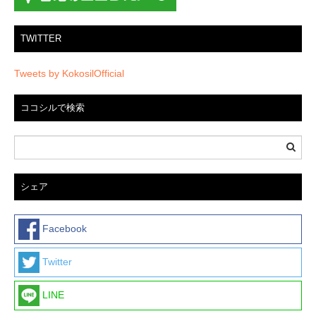
TWITTER
Tweets by KokosilOfficial
ココシルで検索
シェア
Facebook
Twitter
LINE