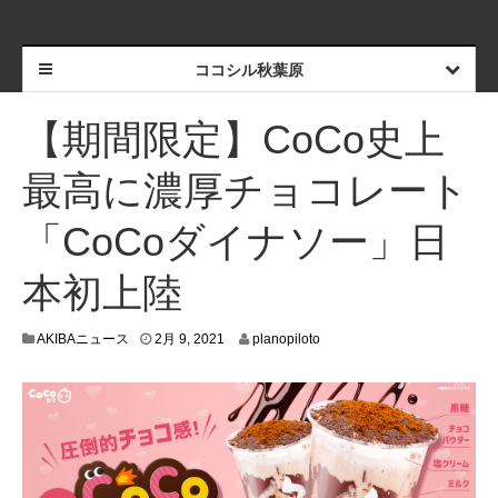
ココシル秋葉原
【期間限定】CoCo史上
最高に濃厚チョコレート
「CoCoダイナソー」日
本初上陸
2
AKIBAニュース
2月 9, 2021
planopiloto
月
6
,
2
0
2
1