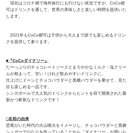
現在はコロナ禍で海外旅行にも行けない状況ですが、CoCo都
可はドリンクを通して、世界の美味しさと楽しい時間を提供いた
します。
2021年もCoCo都可は子供から大人まで誰でも楽しめるドリン
クを提供して参ります。
■『CoCoダイナソー』
た〜っぷりのチョコレートソースとまろやかなミルク・塩クリー
ムが相まって、甘い！けれど飲みやすいドリンクに。
仕上げにドーンとチョコパウダーと黒糖パウダーを乗せて、見た
目も楽しめる一品です。
シンガポールで大人気のドリンクからヒントを得て開発された最
新かつ斬新なドリンクです！
□名前の由来
恐竜がいた時代の火山噴火をイメージし、チョコパウダーと黒糖
シュガーで山なりを作っていることから「ダイナソー」が用いら