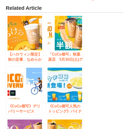
Related Article
【ハロウィン限定】
「CoCo都可」秋葉
秋の定番、なめらか
原店 5月30日(土)グ
食感のパンプキンド
ランドオープン！！
リンクが登場！
《CoCo都可》デリ
《CoCo都可人気の
バリーサービス
トッピング》パイナ
「Uber Eats」「出
ップル風味のナタデ
前館」を導入！
ココがついに仲間入
り！