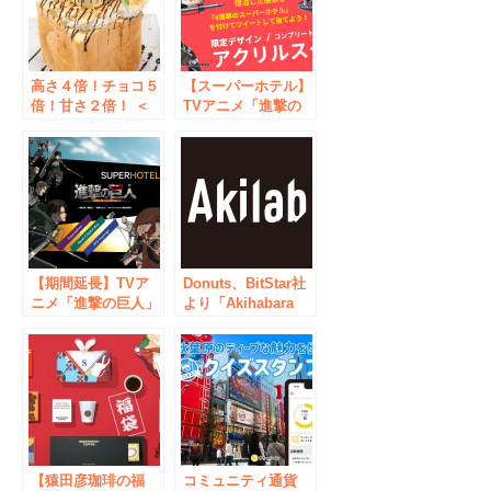
高さ４倍！チョコ５
【スーパーホテル】
倍！甘さ２倍！ ＜
TVアニメ「進撃の
パセラ秋葉原電気街
巨人」コラボプラン
店＞が、ハニトーの
宿泊者に向けて限定
限界に挑戦！ 「史
グッズがもらえる
上最長ハニトー」２
SNSキャンペーンを
月１２日～販売開始
開催
【期間延長】TVア
Donuts、BitStar社
ニメ「進撃の巨人」
より「Akihabara
とスーパーホテルの
Lab（通称・アキラ
コラボプラン ご好
ボ）」事業を取得
評につき2022年8月
末まで延長
【猿田彦珈琲の福
コミュニティ通貨