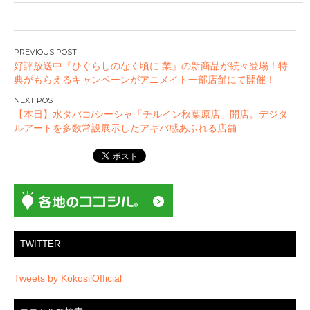
投
好評放送中『ひぐらしのなく頃に 業』の新商品が続々登場！特
稿
典がもらえるキャンペーンがアニメイト一部店舗にて開催！
ナ
ビ
【本日】水タバコ/シーシャ「チルイン秋葉原店」開店。デジタ
ゲ
ルアートを多数常設展示したアキバ感あふれる店舗
ー
シ
ョ
ン
TWITTER
Tweets by KokosilOfficial