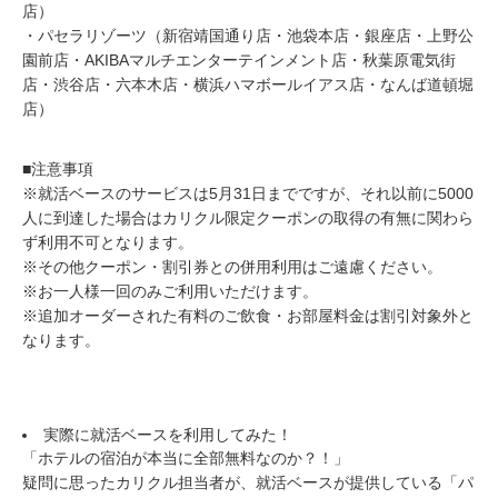
店）
・パセラリゾーツ（新宿靖国通り店・池袋本店・銀座店・上野公
園前店・AKIBAマルチエンターテインメント店・秋葉原電気街
店・渋谷店・六本木店・横浜ハマボールイアス店・なんば道頓堀
店）
■注意事項
※就活ベースのサービスは5月31日までですが、それ以前に5000
人に到達した場合はカリクル限定クーポンの取得の有無に関わら
ず利用不可となります。
※その他クーポン・割引券との併用利用はご遠慮ください。
※お一人様一回のみご利用いただけます。
※追加オーダーされた有料のご飲食・お部屋料金は割引対象外と
なります。
実際に就活ベースを利用してみた！
「ホテルの宿泊が本当に全部無料なのか？！」
疑問に思ったカリクル担当者が、就活ベースが提供している「パ