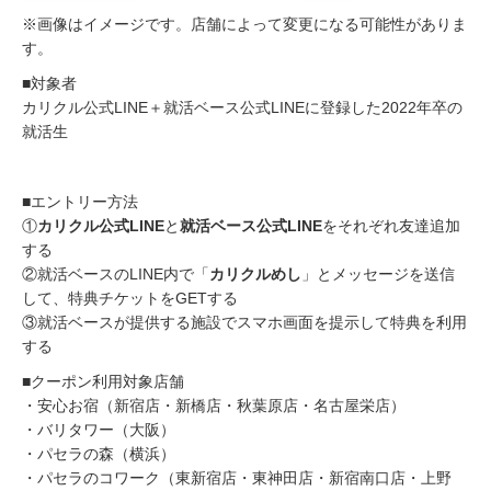
※画像はイメージです。店舗によって変更になる可能性がありま
す。
■対象者
カリクル公式LINE＋就活ベース公式LINEに登録した2022年卒の
就活生
■エントリー方法
①
カリクル公式LINE
と
就活ベース公式LINE
をそれぞれ友達追加
する
②就活ベースのLINE内で「
カリクルめし
」とメッセージを送信
して、特典チケットをGETする
③就活ベースが提供する施設でスマホ画面を提示して特典を利用
する
■クーポン利用対象店舗
・安心お宿（新宿店・新橋店・秋葉原店・名古屋栄店）
・バリタワー（大阪）
・パセラの森（横浜）
・パセラのコワーク（東新宿店・東神田店・新宿南口店・上野