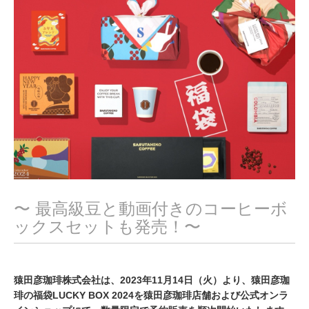
0
,
2
0
2
3
〜 最高級豆と動画付きのコーヒーボ
ックスセットも発売！〜
猿田彦珈琲株式会社は、2023年11月14日（火）より、猿田彦珈
琲の福袋LUCKY BOX 2024を猿田彦珈琲店舗および公式オンラ