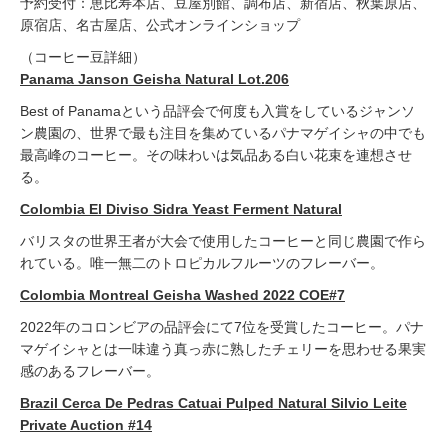
予約受付：恵比寿本店、豆屋別館、調布店、新宿店、秋葉原店、
原宿店、名古屋店、公式オンラインショップ
（コーヒー豆詳細）
Panama Janson Geisha Natural Lot.206
Best of Panamaという品評会で何度も入賞をしているジャンソ
ン農園の、世界で最も注目を集めているパナマゲイシャの中でも
最高峰のコーヒー。その味わいは気品ある白い花束を連想させ
る。
Colombia El Diviso Sidra Yeast Ferment Natural
バリスタの世界王者が大会で使用したコーヒーと同じ農園で作ら
れている。唯一無二のトロピカルフルーツのフレーバー。
Colombia Montreal Geisha Washed 2022 COE#7
2022年のコロンビアの品評会にて7位を受賞したコーヒー。パナ
マゲイシャとは一味違う真っ赤に熟したチェリーを思わせる果実
感のあるフレーバー。
Brazil Cerca De Pedras Catuai Pulped Natural Silvio Leite
Private Auction #14