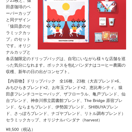
グ23枚と、猿
田彦珈琲のペ
ーパーカップ
と同デザイン
「猿田彦のセ
ラミックカッ
プ」のセット
です。オリジ
ナルカップと
各店舗限定のドリップバッグは、自宅にいながら様々な店舗を巡
った気分になれます。ボックスを包むバンダナはコーヒー農園の
収穫、新年の日の出がコンセプト。
【内容物】ドリップバック 全16種、23枚（大吉ブレンド×6、
みちひらきブレンド×2、お年玉ブレンド×2、恵比寿シティ、猿
田彦フレンチコーヒーバッグ、ザフローラル、亀戸ブレンド、仙
台ブレンド、神奈川県立図書館ブレンド、The Bridge 原宿ブレ
ンド、ならまちブレンド、伊勢国ブレンド、SHIBUYAブレン
ド、さっぽろブレンド、ナゴヤブレンド、リトル調布ブレンド）
セラミックカップ、オリジナルバンダナ（harvest）
¥8,500（税込）