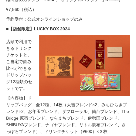
¥7,560（税込）
予約受付：公式オンラインショップのみ
■【店舗限定】LUCKY BOX 2024
店頭で利用で
きるドリンク
チケットと、
ご自宅で飲み
比べができる
ドリップバッ
グ12種類のセ
ットです。
【内容物】ド
リップバッグ 全12種、14枚（大吉ブレンド×2、みちひらきブ
レンド×2、お年玉ブレンド、ザフローラル、仙台ブレンド、The
Bridge 原宿ブレンド、ならまちブレンド、伊勢国ブレンド、
SHIBUYAブレンド、ナゴヤブレンド、リトル調布ブレンド、さ
っぽろブレンド）、ドリンクチケット（¥600）×３枚