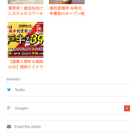
業界初！就活生向け
猿田彦珈琲 令和元
にホテルやコワーキ
年最初のオープン地
ングスペースを無料
は秋葉原と池袋に決
解放！「カリクル」
定！
と「カラオケ パセ
ラ」の就活応援コラ
ボ企画始動！
【創業４周年＆焼肉
の日】焼肉ライクで
お得にプレミアムな
体験を！ あの「神
SHARING
戸牛」を390円で8月
26日(金)から3日間全
Twitter
店舗で提供！8月29
日(月)は黒毛和牛半
額！
Google+
0
Email this article