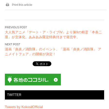
Print this article
投
大人気アニメ『デート・ア・ライブIV』より第9の精霊「本条二
稿
亜」が立体化。あみあみ限定特典付きで発売中。
ナ
ビ
漫画『炎炎ノ消防隊』のイベント、「漫画『炎炎ノ消防隊』 ア
ゲ
ニメイトフェア」の開催が決定！
ー
シ
ョ
ン
TWITTER
Tweets by KokosilOfficial