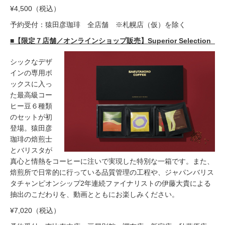
¥4,500（税込）
予約受付：猿田彦珈琲 全店舗 ※札幌店（仮）を除く
■【限定７店舗／オンラインショップ販売】Superior Selection
シックなデザ
インの専用ボ
ックスに入っ
た最高級コー
ヒー豆６種類
のセットが初
登場。猿田彦
珈琲の焙煎士
とバリスタが
真心と情熱をコーヒーに注いで実現した特別な一箱です。また、
焙煎所で日常的に行っている品質管理の工程や、ジャパンバリス
タチャンピオンシップ2年連続ファイナリストの伊藤大貴による
抽出のこだわりを、動画とともにお楽しみください。
¥7,020（税込）