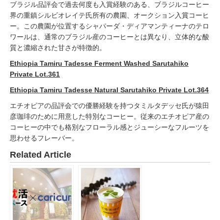
ブラジル品評会で過去何度も入賞経験のある、ブラジルコーヒー
界の重鎮シルビオレイテ氏所有の農園、オークション入賞コーヒ
ー。この農園が位置するシャパーダ・ディアマンティーナのテロ
ワールは、通常のブラジル産のコーヒーとは異なり、立体的な酸
質と濃縮された甘さが特徴的。
Ethiopia Tamiru Tadesse Ferment Washed Sarutahiko
Private Lot.361
Ethiopia Tamiru Tadesse Natural Sarutahiko Private Lot.364
エチオピアの品評会での優勝経験を持つタミルタデッセ氏が猿田
彦珈琲のために用意した特別なコーヒー。従来のエチオピア産の
コーヒーの中でも格別なフローラル感とジューシーなフルーツを
思わせるフレーバー。
Related Article