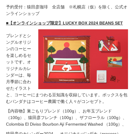
予約受付：猿田彦珈琲 全店舗 ※札幌店（仮）を除く、公式オ
ンラインショップ
■【オンラインショップ限定】LUCKY BOX 2024 BEANS SET
ブレンドとシ
ングルオリジ
ンのコーヒー
を楽しめるセ
ットです。オ
リジナルカレ
ンダーは、毎
月季節に合わ
せたイラスト
と、コーヒーにまつわる豆知識を収録しています。ボックスを包
むバンダナはコーヒー農園で働く人々がコンセプト。
【内容物】巣ごもりブレンド（100g）、お年玉ブレンド
（100g）、猿田彦フレンチ（100g）、ザフローラル（100g）、
Colombia El Diviso Bourbon Ají Fermented Washed （100g）、
猿田彦のカレンダー2024 、 オリジナルバンダナ（process）