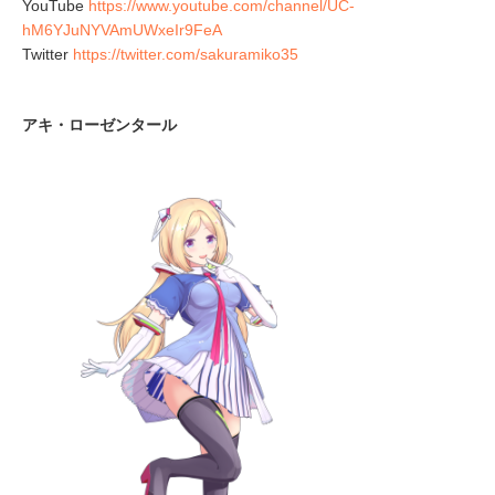
YouTube
https://www.youtube.com/channel/UC-
hM6YJuNYVAmUWxeIr9FeA
Twitter
https://twitter.com/sakuramiko35
アキ・ローゼンタール