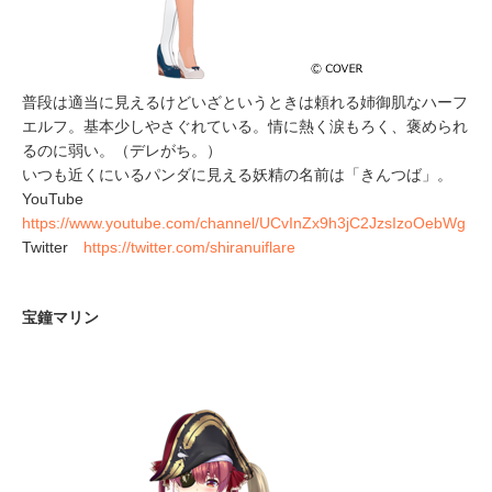
普段は適当に見えるけどいざというときは頼れる姉御肌なハーフ
エルフ。基本少しやさぐれている。情に熱く涙もろく、褒められ
るのに弱い。（デレがち。）
いつも近くにいるパンダに見える妖精の名前は「きんつば」。
YouTube
https://www.youtube.com/channel/UCvInZx9h3jC2JzsIzoOebWg
Twitter
https://twitter.com/shiranuiflare
宝鐘マリン