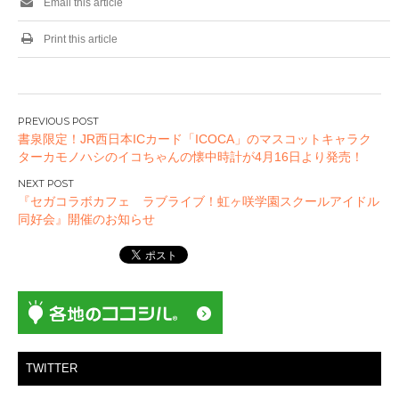
Email this article
Print this article
投
書泉限定！JR西日本ICカード「ICOCA」のマスコットキャラク
稿
ターカモノハシのイコちゃんの懐中時計が4月16日より発売！
ナ
ビ
『セガコラボカフェ ラブライブ！虹ヶ咲学園スクールアイドル
ゲ
同好会』開催のお知らせ
ー
シ
ョ
ン
TWITTER