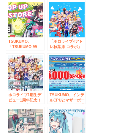
TSUKUMO、
「ホロライブ×アト
「TSUKUMO 99
レ秋葉原 コラボ」
BOOTHショップ」
第2弾実施のお知ら
のポップアップスト
せ
アを秋葉原と大阪に
て期間限定オープン
ホロライブ1期生デ
TSUKUMO、インテ
ビュー1周年記念！
ルCPUとマザーボー
ホロライブ×アトレ
ドを含むセットを購
秋葉原 コラボ開催
入で最大5000ポイン
のお知らせ
ト進呈のキャンペー
ンを開催