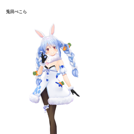
兎田ぺこら