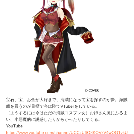
宝石、宝、お金が大好きで、海賊になって宝を探すのが夢。海賊
船を買うのが目標で今は陸でVTuberをしている。
（ようするには今はただの海賊コスプレ女）お姉さん風にふるま
い、小悪魔的に誘惑したりからかったりしてくる。
YouTube
https://www.youtube.com/channel/UCCzUftO8KOVkV4wQG1vkU