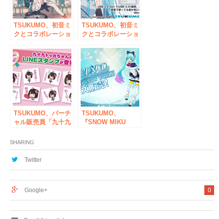
TSUKUMO、初音ミ
TSUKUMO、初音ミ
クとコラボレーショ
クとコラボレーショ
ンしたThermaltake
ンしたアイ・オー・
社製パソコン周辺機
データ機器社製ポー
器6商品を2020年7月
タブルハードディス
1日(水)より予約開始
クを販売
TSUKUMO、バーチ
TSUKUMO、
ャル販売員「九十九
『SNOW MIKU
トッカ」のツイッタ
2021』内の
ーフォロワー数
TSUKUMOブースに
SHARING
5,000人突破記念と
て初音ミクとバーチ
してLINEスタンプ
ャル写真撮影ができ
Twitter
を発売
るコーナーを設置
Google+
0