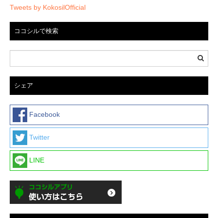
Tweets by KokosilOfficial
ココシルで検索
シェア
Facebook
Twitter
LINE