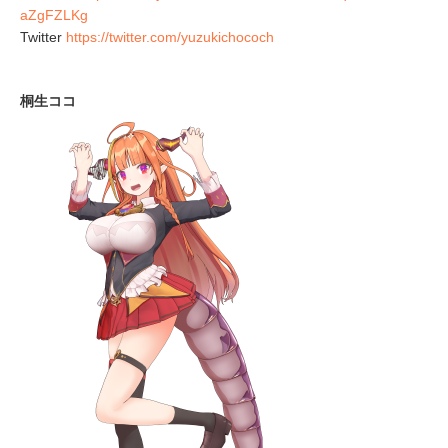
aZgFZLKg
Twitter
https://twitter.com/yuzukichococh
桐生ココ