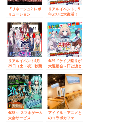
『リネージュ2 レボ
リアルイベント、5
リューション
年ぶりに大復活！
(Lineage2
「ケイブ祭りが大運
Revolution)』過去
動会～汗と涙とブル
最大規模の戦い！
マ～」東京・秋葉原
「LRT血盟王者決定
にてGWに開催！
戦SEASON3」出場
血盟決定！パブリッ
クビューイング観戦
応募受付開始！
リアルイベント4月
4/29『ケイブ祭りが
29日（土・祝）秋葉
大運動会～汗と涙と
原にて開催！『ドキ
ブルマ～』開催！！
ドキ ケイブの入学
最新ニュースの発表
式～先生も胸ふくら
＆オリジナルグッズ
む春！～』公式サイ
を販売！
ト公開＆最新ニュー
スを発表！
4/28～ スマホゲーム
アイドル・アニメと
大会サービス
のコラボカフェ
「RANKERS」、ケ
「AKIHABARA
イブ『怒首領蜂一面
CROSS