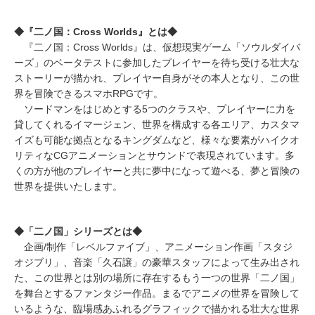
◆『二ノ国：Cross Worlds』とは◆
『二ノ国：Cross Worlds』は、仮想現実ゲーム「ソウルダイバ
ーズ」のベータテストに参加したプレイヤーを待ち受ける壮大な
ストーリーが描かれ、プレイヤー自身がその本人となり、この世
界を冒険できるスマホRPGです。
ソードマンをはじめとする5つのクラスや、プレイヤーに力を
貸してくれるイマージェン、世界を構成する各エリア、カスタマ
イズも可能な拠点となるキングダムなど、様々な要素がハイクオ
リティなCGアニメーションとサウンドで表現されています。多
くの方が他のプレイヤーと共に夢中になって遊べる、夢と冒険の
世界を提供いたします。
◆「二ノ国」シリーズとは◆
企画/制作「レベルファイブ」、アニメーション作画「スタジ
オジブリ」、音楽「久石譲」の豪華スタッフによって生み出され
た、この世界とは別の場所に存在するもう一つの世界「二ノ国」
を舞台とするファンタジー作品。まるでアニメの世界を冒険して
いるような、臨場感あふれるグラフィックで描かれる壮大な世界