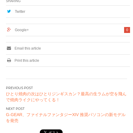
SHARING
番長』大会開催!!～
TERRACE」オープ
ケイブ祭りでは会場
ン！
Twitter
限定表彰＆賞品あり
～
Google+
0
Email this article
Print this article
投
ひとり焼肉の次はひとりジンギスカン？最高の生ラムが空を飛ん
稿
で焼肉ライクにやってくる！
ナ
ビ
G-GEAR、ファイナルファンタジーXIV 推奨パソコンの新モデル
ゲ
を発売
ー