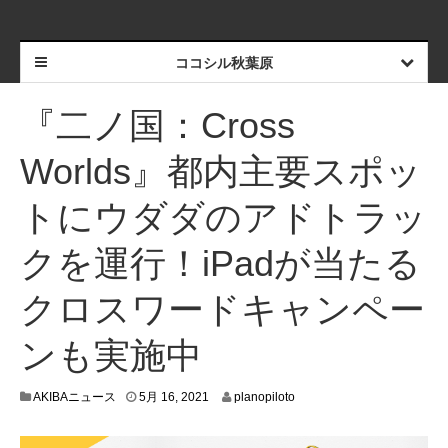
ココシル秋葉原
『二ノ国：Cross
Worlds』都内主要スポッ
トにウダダのアドトラッ
クを運行！iPadが当たる
クロスワードキャンペー
ンも実施中
5
AKIBAニュース
5月 16, 2021
planopiloto
月
1
5