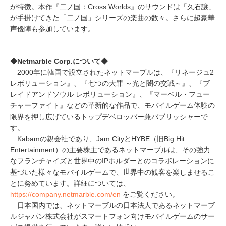
が特徴。本作『二ノ国：Cross Worlds』のサウンドは「久石譲」
が手掛けてきた「二ノ国」シリーズの楽曲の数々。さらに超豪華
声優陣も参加しています。
◆Netmarble Corp.について◆
2000年に韓国で設立されたネットマーブルは、『リネージュ2
レボリューション』、『七つの大罪 ～光と闇の交戦～』、『ブ
レイドアンドソウル レボリューション』、『マーベル・フュー
チャーファイト』などの革新的な作品で、モバイルゲーム体験の
限界を押し広げているトップデベロッパー兼パブリッシャーで
す。
Kabamの親会社であり、Jam CityとHYBE（旧Big Hit
Entertainment）の主要株主であるネットマーブルは、その強力
なフランチャイズと世界中のIPホルダーとのコラボレーションに
基づいた様々なモバイルゲームで、世界中の観客を楽しませるこ
とに努めています。詳細については、
https://company.netmarble.com/en
をご覧ください。
日本国内では、ネットマーブルの日本法人であるネットマーブ
ルジャパン株式会社がスマートフォン向けモバイルゲームのサー