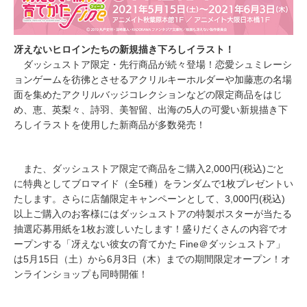
冴えないヒロインたちの新規描き下ろしイラスト！
ダッシュストア限定・先行商品が続々登場！恋愛シュミレーシ
ョンゲームを彷彿とさせるアクリルキーホルダーや加藤恵の名場
面を集めたアクリルバッジコレクションなどの限定商品をはじ
め、恵、英梨々、詩羽、美智留、出海の5人の可愛い新規描き下
ろしイラストを使用した新商品が多数発売！
また、ダッシュストア限定で商品をご購入2,000円(税込)ごと
に特典としてブロマイド（全5種）をランダムで1枚プレゼントい
たします。さらに店舗限定キャンペーンとして、3,000円(税込)
以上ご購入のお客様にはダッシュストアの特製ポスターが当たる
抽選応募用紙を1枚お渡しいたします！盛りだくさんの内容でオ
ープンする「冴えない彼女の育てかた Fine＠ダッシュストア」
は5月15日（土）から6月3日（木）までの期間限定オープン！オ
ンラインショップも同時開催！