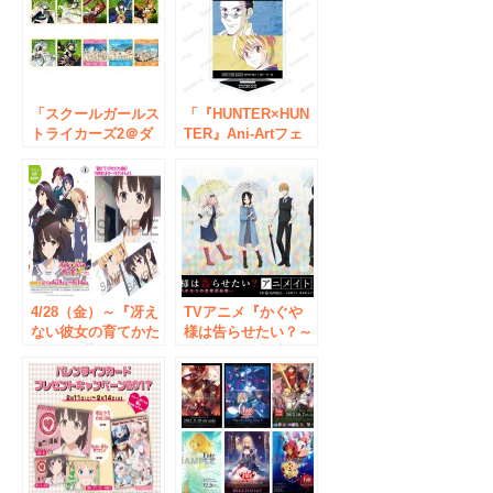
ンショップも同時開
限定オープン！
催決定！
「スクールガールス
「『HUNTER×HUN
トライカーズ2＠ダ
TER』Ani-Artフェ
ッシュストア」アニ
ア in アニメイト」
メイト秋葉原別館・
の開催が決定！
大阪日本橋にて期間
限定オープン！
4/28（金）～『冴え
TVアニメ『かぐや
ない彼女の育てかた
様は告らせたい？～
♭』×秋葉原『キュ
天才たちの恋愛頭脳
アメイドカフェ』コ
戦～』のイベント
ラボカフェ開催！
「かぐや様は告らせ
たい？～天才たちの
恋愛頭脳戦～ アニ
メイトフェア」が開
催決定！