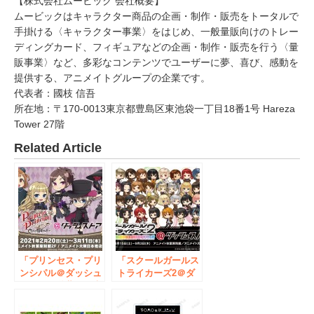
【株式会社ムービック 会社概要】
ムービックはキャラクター商品の企画・制作・販売をトータルで
手掛ける〈キャラクター事業〉をはじめ、一般量販向けのトレー
ディングカード、フィギュアなどの企画・制作・販売を行う〈量
販事業〉など、多彩なコンテンツでユーザーに夢、喜び、感動を
提供する、アニメイトグループの企業です。
代表者：國枝 信吾
所在地：〒170-0013東京都豊島区東池袋一丁目18番1号 Hareza
Tower 27階
Related Article
「プリンセス・プリ
「スクールガールス
ンシパル＠ダッシュ
トライカーズ2＠ダ
ストア」秋葉原・大
ッシュストア」アニ
阪日本橋で期間限定
メイト秋葉原別館・
オープン！オンライ
大阪日本橋にて期間