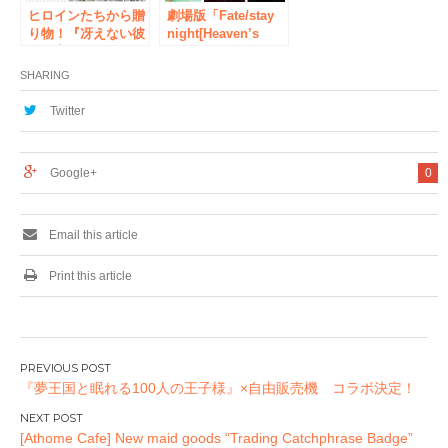
ヒロインたちから贈
劇場版「Fate/stay
り物！『冴えない彼
night[Heaven’s
女の育てかた♭』
Feel]」公開記念
『魔法少女育成計
「Fate」シリーズの
SHARING
画』バレンタインキ
ポスターを一挙掲出
ャンペーンがジース
したミュージアム開
Twitter
トアで開催！
催！
Google+
0
Email this article
Print this article
投
『夢王国と眠れる100人の王子様』×自由販売機 コラボ決定！
稿
ナ
[Athome Cafe] New maid goods “Trading Catchphrase Badge”
ビ