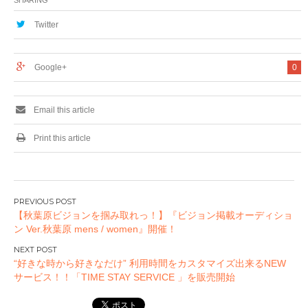
示」秋葉原
TAMASHII
Twitter
NATIONS TOKYOで
開催
Google+
0
Email this article
Print this article
投
【秋葉原ビジョンを掴み取れっ！】『ビジョン掲載オーディショ
稿
ン Ver.秋葉原 mens / women』開催！
ナ
ビ
“好きな時から好きなだけ” 利用時間をカスタマイズ出来るNEW
ゲ
サービス！！「TIME STAY SERVICE 」を販売開始
ー