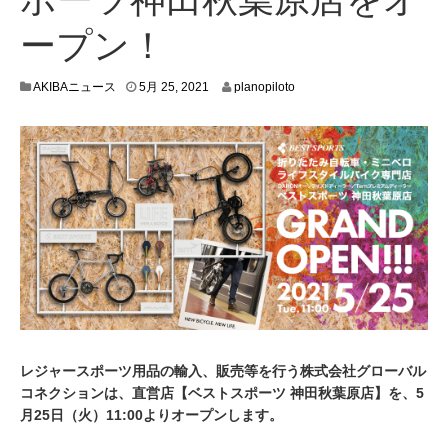
ープン！
5
AKIBAニュース
5月 25, 2021
planopiloto
月
2
7
,
2
0
2
1
レジャースポーツ用品の輸入、販売等を行う株式会社グローバル
コネクションは、直営店【ベストスポーツ 神田秋葉原店】を、5
月25日（火）11:00よりオープンします。