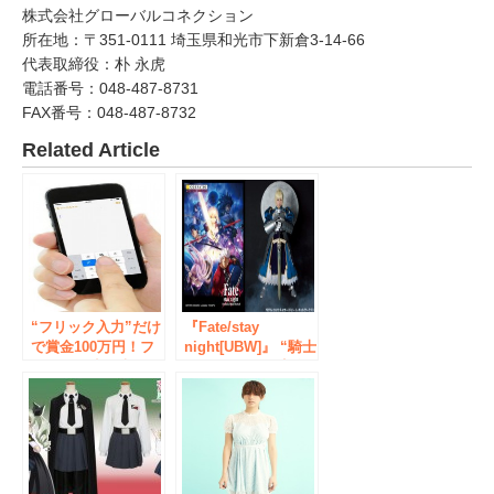
株式会社グローバルコネクション
所在地：〒351-0111 埼玉県和光市下新倉3-14-66
代表取締役：朴 永虎
電話番号：048-487-8731
FAX番号：048-487-8732
Related Article
“フリック入力”だけ
『Fate/stay
で賞金100万円！フ
night[UBW]』 “騎士
リック最速を決める
王”セイバーの完全
大会開催！ ～スマ
受注生産限定のドレ
ートフォンのフリッ
スと甲冑が再び登
ク入力最速を決める
場！
イベントを開催～