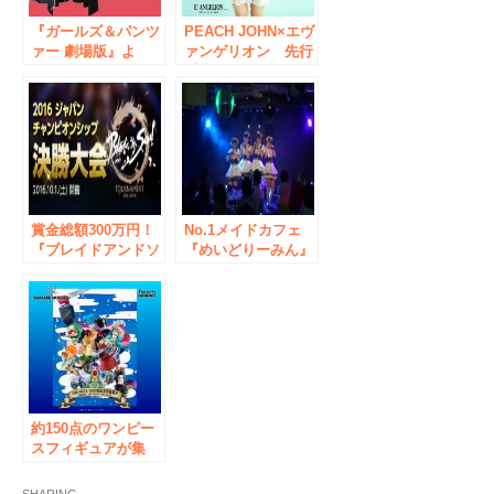
『ガールズ＆パンツ
PEACH JOHN×エヴ
ァー 劇場版』よ
ァンゲリオン 先行
り、「アンツィオ
受注で好評だったコ
高校女子制服」がコ
ラボが一般販売決
スパティオから登
定！
場！
賞金総額300万円！
No.1メイドカフェ
『ブレイドアンドソ
『めいどりーみん』
ウル』ジャパンチャ
がライブエンターテ
ンピオンシップ決勝
インメントサービス
大会概要発表遂に決
を強化！ ”萌えカワ
戦の日が近づいた！
イイ ライブレスト
日本最強になるのは
ラン”へと進化し、
誰か！
コラボイベント企画
を拡充していきま
す！
約150点のワンピー
スフィギュアが集
結！「ONE PIECE
1,000話記念特集展
SHARING