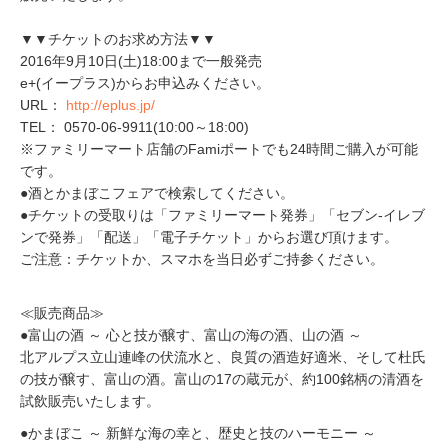
▼▼チケットのお求め方法▼▼
2016年9月10日(土)18:00まで一般発売
e+(イープラス)からお申込みください。
URL：
http://eplus.jp/
TEL： 0570-06-9911(10:00～18:00)
※ファミリーマート店舗のFamiポートでも24時間ご購入が可能
です。
●酒とかまぼこフェアで検索してください。
●チケットの受取りは「ファミリーマート発券」「セブン-イレブ
ンで発券」「配送」「電子チケット」からお選び頂けます。
ご注意：チケットか、スマホを当日必ずご持参ください。
≪販売商品≫
●富山の酒 ～ 心と技が醸す、富山の海の酒、山の酒 ～
北アルプス立山連峰の伏流水と、良質の酒造好適米、そして杜氏
の技が醸す、富山の酒。富山の17の蔵元が、約100銘柄の清酒を
試飲販売いたします。
●かまぼこ ～ 新鮮な海の幸と、歴史と技のハーモニー ～