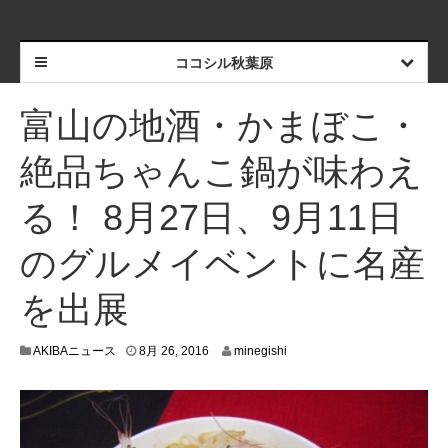
ココシル秋葉原
富山の地酒・かまぼこ・
絶品ちゃんこ鍋が味わえ
る！ 8月27日、9月11日
のグルメイベントに名産
を出展
8
AKIBAニュース
8月 26, 2016
minegishi
月
2
5
,
2