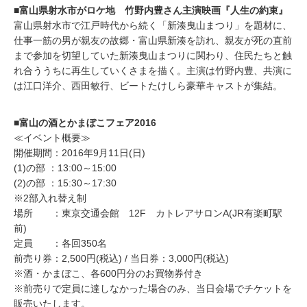
■富山県射水市がロケ地 竹野内豊さん主演映画『人生の約束』
富山県射水市で江戸時代から続く「新湊曳山まつり」を題材に、
仕事一筋の男が親友の故郷・富山県新湊を訪れ、親友が死の直前
まで参加を切望していた新湊曳山まつりに関わり、住民たちと触
れ合ううちに再生していくさまを描く。主演は竹野内豊、共演に
は江口洋介、西田敏行、ビートたけしら豪華キャストが集結。
■富山の酒とかまぼこフェア2016
≪イベント概要≫
開催期間：2016年9月11日(日)
(1)の部 ：13:00～15:00
(2)の部 ：15:30～17:30
※2部入れ替え制
場所 ：東京交通会館 12F カトレアサロンA(JR有楽町駅
前)
定員 ：各回350名
前売り券：2,500円(税込) / 当日券：3,000円(税込)
※酒・かまぼこ、各600円分のお買物券付き
※前売りで定員に達しなかった場合のみ、当日会場でチケットを
販売いたします。