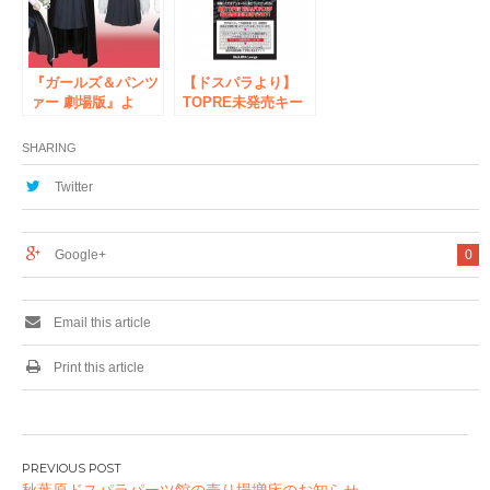
次オープン！ 8月
発売が決定！ 全面
は描き下ろしイラス
ラッピングされた
トをひっさげて
JOY CAN専用自動
「C3TOKYO2017」
販売機も登場です！
にも出展
『ガールズ＆パンツ
【ドスパラより】
ァー 劇場版』よ
TOPRE未発売キー
り、「アンツィオ
ボード展示会を、秋
高校女子制服」がコ
葉原GALLREIA
SHARING
スパティオから登
Loungeにて開催
場！
Twitter
Google+
0
Email this article
Print this article
投
秋葉原ドスパラパーツ館の売り場増床のお知らせ