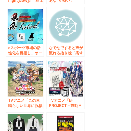
night[UBW]』 “騎士
あな”が熱い！
王”セイバーの完全
「2016とらのあな夏
受注生産限定のドレ
限定特設イベント」
スと甲冑が再び登
を、秋葉原・池袋・
場！
名古屋で開催！
eスポーツ市場の活
なでなですると声が
性化を目指し、オー
流れる抱き枕「痛す
ルナイトイベントを
ぽ」 リリース記念
3月開催! ゲームメデ
イベントを12月23日
ィア「SHIBUYA
に秋葉原で開催
GAME」、「インサ
イド」、
「Game*Spark」が
協同でゲームコミュ
ニティを支援
TVアニメ「この素
TVアニメ「B-
晴らしい世界に祝福
PROJECT～鼓動＊
を！2」のイベント
アンビシャス～」の
ショップを初開催
【JOY CAN
6月1日東京を皮切り
PREMIUM】と【エ
に、愛知、大阪で順
コトートバッグ】の