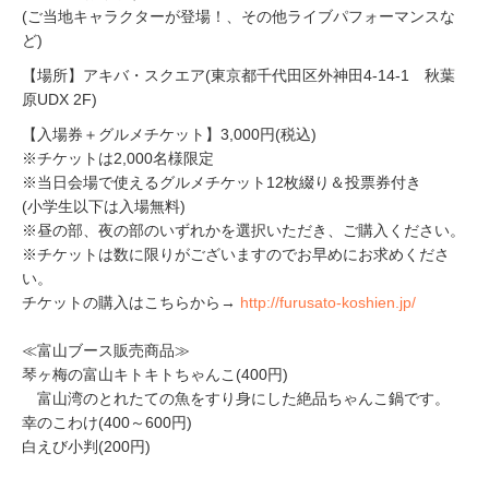
(ご当地キャラクターが登場！、その他ライブパフォーマンスな
ど)
【場所】アキバ・スクエア(東京都千代田区外神田4-14-1 秋葉
原UDX 2F)
【入場券＋グルメチケット】3,000円(税込)
※チケットは2,000名様限定
※当日会場で使えるグルメチケット12枚綴り＆投票券付き
(小学生以下は入場無料)
※昼の部、夜の部のいずれかを選択いただき、ご購入ください。
※チケットは数に限りがございますのでお早めにお求めくださ
い。
チケットの購入はこちらから→
http://furusato-koshien.jp/
≪富山ブース販売商品≫
琴ヶ梅の富山キトキトちゃんこ(400円)
富山湾のとれたての魚をすり身にした絶品ちゃんこ鍋です。
幸のこわけ(400～600円)
白えび小判(200円)