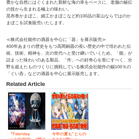
豊かな自然にはぐくまれた新鮮な海の幸をベースに、老舗の秘伝
の技から生まれる極上の味わい。
昆布巻かまぼこ、細工かまぼこなど約100品の富山ならではのか
まぼこを試食販売いたします。
≪株式会社能作の酒器を中心に「器」を展示販売≫
400年あまりの歴史をもつ高岡銅器の長い歴史の中で培われた伝
統、技術、精神を、次の世代へと受け継いでいくため、「能」が
詰まった味わいのある製品、「作」への好奇心を形にすべく、分
野を超えたものづくりに挑戦している株式会社能作の錫100％の
「ぐい呑」などの酒器を中心に展示販売します。
Related Article
『Fate/stay
今年の夏も”とらの