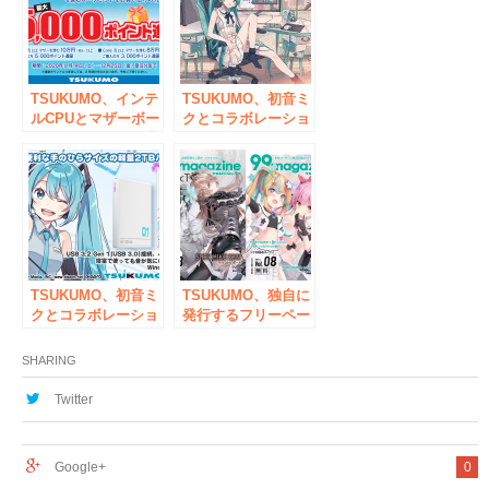
て期間限定オープン
TSUKUMO、インテ
TSUKUMO、初音ミ
ルCPUとマザーボー
クとコラボレーショ
ドを含むセットを購
ンしたThermaltake
入で最大5000ポイン
社製パソコン周辺機
ト進呈のキャンペー
器6商品を2020年7月
ンを開催
1日(水)より予約開始
TSUKUMO、初音ミ
TSUKUMO、独自に
クとコラボレーショ
発行するフリーペー
ンしたアイ・オー・
パー「ツクモ99マガ
データ機器社製ポー
ジン」最新号の無料
SHARING
タブルハードディス
配布を開始
クを販売
Twitter
Google+
0