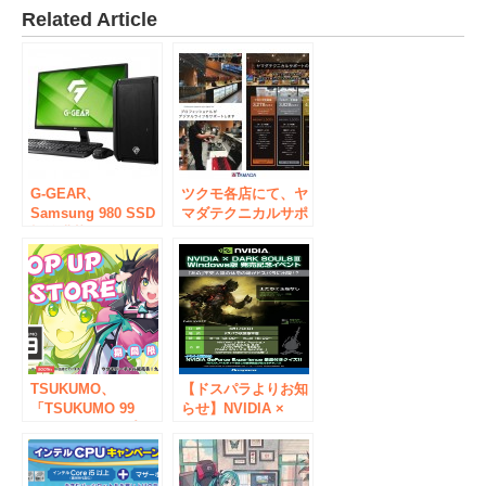
Related Article
G-GEAR、
ツクモ各店にて、ヤ
Samsung 980 SSD
マダテクニカルサポ
標準搭載のコンパク
ート会員サービスの
トゲーミングパソコ
取り扱い、新規会員
ンを発売
の受付を開始いたし
ます。
TSUKUMO、
【ドスパラよりお知
「TSUKUMO 99
らせ】NVIDIA ×
BOOTHショップ」
DARK SOULS Ⅲ
のポップアップスト
Windows版発売記
アを秋葉原と大阪に
念イベントを開催！