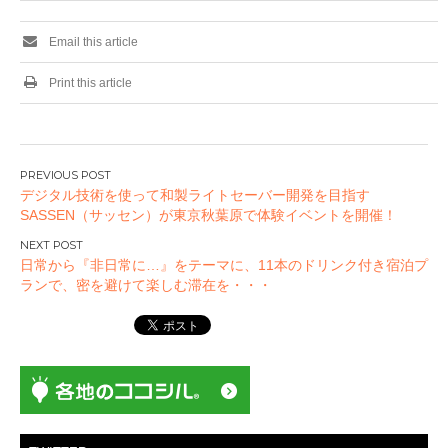
Email this article
Print this article
投
デジタル技術を使って和製ライトセーバー開発を目指す
稿
SASSEN（サッセン）が東京秋葉原で体験イベントを開催！
ナ
ビ
日常から『非日常に…』をテーマに、11本のドリンク付き宿泊プ
ゲ
ランで、密を避けて楽しむ滞在を・・・
ー
シ
ョ
ン