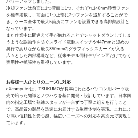
パワーアップしました。
冷却ファンは前面に1つ背面に1つ、それぞれ140mm静音ファン
を標準搭載し、前面に1つ上部に2つファンを追加することがで
き、ケース全体で最大5箇所にファンを設置できる高排熱設計と
なっています。
また作業中に間違えて手が触れることでシャットダウンしてしま
うような誤動作を防ぐスライド電源スイッチや447mmと短めの
奥行でありながら最長350mmのグラフィックスカードが入る
広々とした内部構造など、従来モデル同様デザイン面だけでなく
実用性や拡張性も重視しています。
お客様一人ひとりのニーズに対応
eXcomputerは、TSUKUMOが長年にわたるパソコン用パーツ販
売で培った知識とノウハウを基に開発・設計しています。日本国
内の指定工場で熟練スタッフが一台ずつ丁寧に組立を行うこと
で、高品質の製品を迅速にお届けする生産体制を実現、これによ
り高い信頼性と安心感、幅広いニーズへの対応を高次元で実現し
ています。