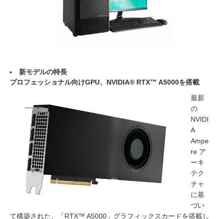
新モデルの特長
プロフェッショナル向けGPU、NVIDIA® RTX™ A5000を搭載
最新
の
NVIDI
A
Ampe
re ア
ーキ
テク
チャ
に基
づい
て構築された、「RTX™ A5000」グラフィックスカードを搭載し