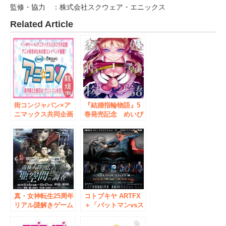
監修・協力 ：株式会社スクウェア・エニックス
Related Article
街コンジャパン×ア
『結婚指輪物語』5
ニマックス共同企画
巻発売記念 めいび
「アニ☆コン」の毎
い先生サイン会
月開催が決定！！
6/24（土） 秋葉原・
書泉ブックタワーで
開催決定！
真・女神転生25周年
コトブキヤ ARTFX
リアル謎解きゲーム
＋「バットマンvsス
とコラボ！
ーパーマン ジャス
ティスの誕生」フィ