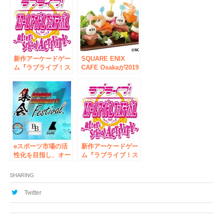
ギュアシリーズ発売
記念注目のDCコミ
ックスアイテムが集
結！『プロダクト
DCコミックス展』
開催
新作アーケードゲー
SQUARE ENIX
ム『ラブライブ！ス
CAFE Osakaが2019
クールアイドルフェ
年11月16日に再オー
スティバル ～after
プン！株式会社エス
school ACTIVITY
エルディーが店舗運
～』ロケテスト開催
営業務を受託
のお知らせ
eスポーツ市場の活
新作アーケードゲー
性化を目指し、オー
ム『ラブライブ！ス
ルナイトイベントを
クールアイドルフェ
3月開催! ゲームメデ
スティバル ～after
SHARING
ィア「SHIBUYA
school ACTIVITY
GAME」、「インサ
～』新たなプロモー
Twitter
イド」、
ショントレーラー公
「Game*Spark」が
開＆ロケテストで遊
協同でゲームコミュ
べる楽曲情報のお知