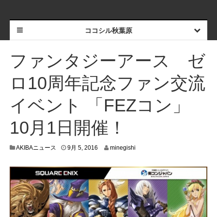
ココシル秋葉原
ファンタジーアース ゼ
ロ10周年記念ファン交流
イベント 「FEZコン」
10月1日開催！
9
AKIBAニュース
9月 5, 2016
minegishi
月
1
,
2
0
1
6