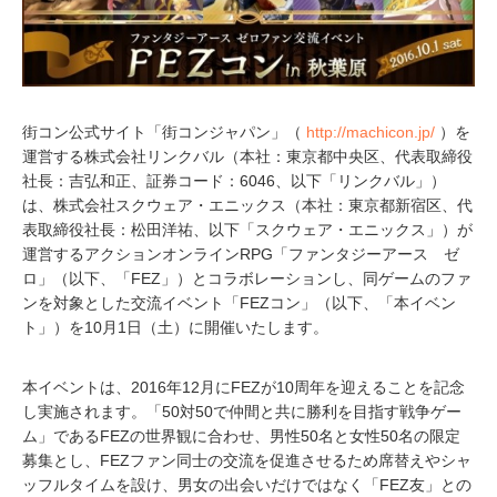
街コン公式サイト「街コンジャパン」（
http://machicon.jp/
）を
運営する株式会社リンクバル（本社：東京都中央区、代表取締役
社長：吉弘和正、証券コード：6046、以下「リンクバル」）
は、株式会社スクウェア・エニックス（本社：東京都新宿区、代
表取締役社長：松田洋祐、以下「スクウェア・エニックス」）が
運営するアクションオンラインRPG「ファンタジーアース ゼ
ロ」（以下、「FEZ」）とコラボレーションし、同ゲームのファ
ンを対象とした交流イベント「FEZコン」（以下、「本イベン
ト」）を10月1日（土）に開催いたします。
本イベントは、2016年12月にFEZが10周年を迎えることを記念
し実施されます。「50対50で仲間と共に勝利を目指す戦争ゲー
ム」であるFEZの世界観に合わせ、男性50名と女性50名の限定
募集とし、FEZファン同士の交流を促進させるため席替えやシャ
ッフルタイムを設け、男女の出会いだけではなく「FEZ友」との