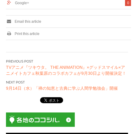
Google+
0
ニティを支援
らせ
Email this article
Print this article
投
TVアニメ『ツキウタ。 THE ANIMATION』×グッドスマイル×ア
稿
ニメイトカフェ秋葉原のコラボカフェが9月30日より開催決定！
ナ
ビ
9月14日（水）「禅の知恵と古典に学ぶ人間学勉強会」開催
ゲ
ー
シ
ョ
ン