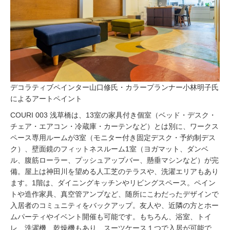
デコラティブペインター山口修氏・カラープランナー小林明子氏
によるアートペイント
COURI 003 浅草橋は、13室の家具付き個室（ベッド・デスク・
チェア・エアコン・冷蔵庫・カーテンなど）とは別に、ワークス
ペース専用ルームが3室（モニター付き固定デスク・予約制デス
ク）、壁面鏡のフィットネスルーム1室（ヨガマット、ダンベ
ル、腹筋ローラー、プッシュアップバー、懸垂マシンなど）が完
備。屋上は神田川を望める人工芝のテラスや、洗濯エリアもあり
ます。1階は、ダイニングキッチンやリビングスペース。ペイン
トや造作家具、真空管アンプなど、随所にこわだったデザインで
入居者のコミュニティをバックアップ。友人や、近隣の方とホー
ムパーティやイベント開催も可能です。もちろん、浴室、トイ
レ、洗濯機、乾燥機もあり、スーツケース１つで入居が可能で