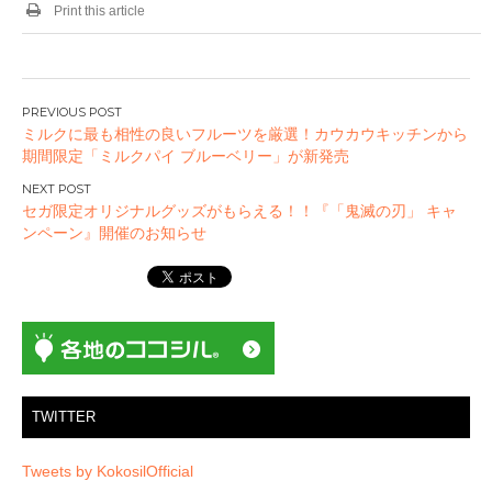
Print this article
投
ミルクに最も相性の良いフルーツを厳選！カウカウキッチンから
稿
期間限定「ミルクパイ ブルーベリー」が新発売
ナ
ビ
セガ限定オリジナルグッズがもらえる！！『「鬼滅の刃」 キャ
ゲ
ンペーン』開催のお知らせ
ー
シ
ョ
ン
TWITTER
Tweets by KokosilOfficial