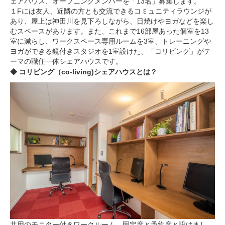
ェアハウス、オープニングメンバーを「13名」募集します。
１Fには友人、近隣の方とも交流できるコミュニティラウンジが
あり、屋上は神田川を見下ろしながら、日焼けやヨガなどを楽し
むスペースがあります。また、これまで16部屋あった個室を13
室に減らし、ワークスペース専用ルームを3室、トレーニングや
ヨガができる鏡付きスタジオを1室設けた、「コリビング」がテ
ーマの職住一体シェアハウスです。
◆ コリビング（co-living)シェアハウスとは？
共用のモニター付きワークルーム。固定席と予約席と設けまし