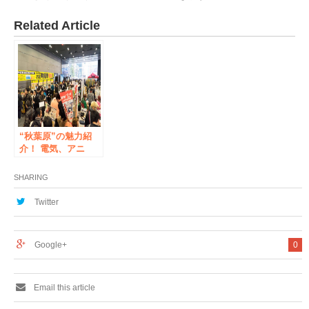
Related Article
“秋葉原”の魅力紹
介！ 電気、アニ
メ、ホビー、アイド
ルが一堂に会する
SHARING
『アキバ大好き！祭
り2017冬』2月25日
Twitter
(土)、26日(日)開催
Google+
0
Email this article