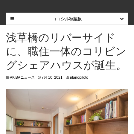
ココシル秋葉原
浅草橋のリバーサイド
に、職住一体のコリビン
グシェアハウスが誕生。
7
AKIBAニュース
7月 10, 2021
planopiloto
月
1
0
,
2
0
2
1